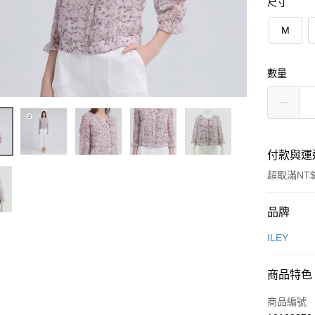
尺寸
M
數量
付款與運
超取滿NT$
付款方式
品牌
信用卡一
ILEY
信用卡分
商品特色
3 期 
商品編號
合作金
超商取貨