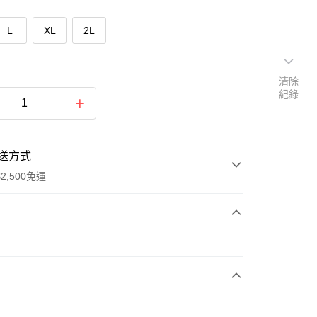
L
XL
2L
清除
紀錄
送方式
2,500免運
次付款
期付款
0 利率 每期
NT$593
21家銀行
庫商業銀行
第一商業銀行
付款