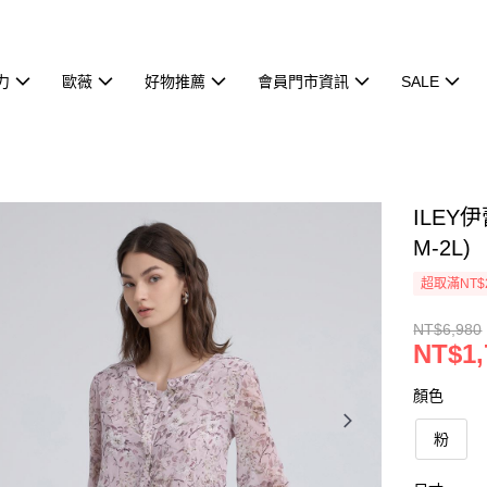
力
歐薇
好物推薦
會員門市資訊
SALE
ILE
M-2L)
超取滿NT$
NT$6,980
NT$1,
顏色
粉