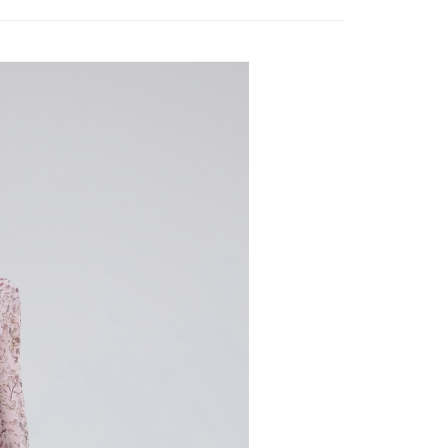
家取貨
方式選擇「AFTEE先享後付」後，將跳轉至「AFTEE先享後
訊連結打開帳單後，可選擇「超商條碼／台灣大直營門市／銀行轉
頁面，進行簡訊認證並確認金額後，即可完成結帳。
20，滿NT$2,500(含以上)免運費
付／iPASS MONEY」等通路繳費。
成立數日內，您將收到繳費通知簡訊。
費通知簡訊後14天內，點擊此簡訊中的連結，可透過四大超商
貨付款
項】
網路銀行／等多元方式進行付款，方視為交易完成。
係由「台灣大哥大股份有限公司」（以下簡稱本公司）所提供，讓
20，滿NT$2,500(含以上)免運費
：結帳手續完成當下不需立刻繳費，但若您需要取消訂單，請聯
易時，得透過本服務購買商品或服務，並由商店將買賣／分期付
的店家。未經商家同意取消之訂單仍視為有效，需透過AFTEE
金債權讓與本公司後，依約使用本公司帳單繳交帳款。
繳納相關費用。
爾富取貨
意付款使用「大哥付你分期」之契約關係目的，商店將以您的個人
否成功請以「AFTEE先享後付 」之結帳頁面顯示為準，若有關於
20，滿NT$2,500(含以上)免運費
含姓名、電話或地址）提供予台灣大哥大進項蒐集、處理及利
功／繳費後需取消欲退款等相關疑問，請聯繫「AFTEE先享後
公司與您本人進行分期帳單所需資料之確認、核對及更正。
援中心」
https://netprotections.freshdesk.com/support/home
付款
戶服務條款，請詳閱以下連結：
https://oppay.tw/userRule
項】
20，滿NT$2,500(含以上)免運費
恩沛科技股份有限公司提供之「AFTEE先享後付」服務完成之
依本服務之必要範圍內提供個人資料，並將交易相關給付款項請
1取貨
讓予恩沛科技股份有限公司。
20，滿NT$2,500(含以上)免運費
個人資料處理事宜，請瀏覽以下網址：
ee.tw/terms/#terms3
年的使用者請事先徵得法定代理人或監護人之同意方可使用
E先享後付」，若未經同意申辦者引起之損失，本公司不負相關責
20，滿NT$2,500(含以上)免運費
AFTEE先享後付」時，將依據個別帳號之用戶狀況，依本公司
核予不同之上限額度；若仍有額度不足之情形，本公司將視審查
20，滿NT$2,500(含以上)免運費
用戶進行身份認證。
一人註冊多個帳號或使用他人資訊註冊。若發現惡意使用之情