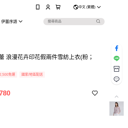
0
中文 (繁體)
伊蕾序語
Y伊蕾 浪漫花卉印花假兩件雪紡上衣(粉；
2,500免運
國家/地區配送
780