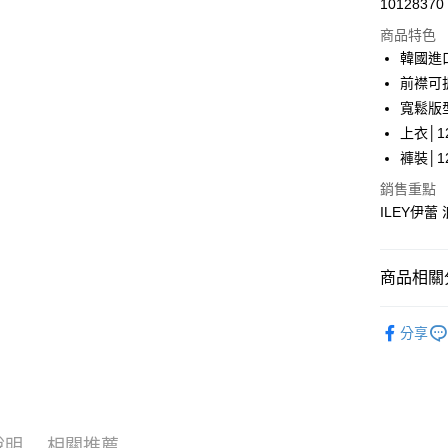
10128370
華南商
LINE Pay
上海商
商品特色
國泰世
韓國進
Apple Pay
臺灣中
前襟可
匯豐（
街口支付
寬鬆版
聯邦商
上衣│12
元大商
悠遊付
褲裝│12
玉山商
台新國
全盈+PAY
銷售重點
台灣樂
ILEY伊蕾
大哥付你
相關說明
【大哥付
AFTEE先
商品相關分
1.本服務
2.付款方
相關說明
【伊蕾 IL
流程，驗
【關於「A
分享
完成交易
AFTEE
【伊蕾 IL
3.實際核
便利好安
運送方式
4.訂單成
１．簡單
【伊蕾 IL
消。如遇
２．便利
全家取貨
無法說明
３．安心
【伊蕾 IL
【繳款方
每筆NT$1
1.分期款
說明
相關推薦
【「AFT