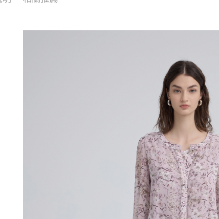
活動專區
醒簡訊。
付款後全
１．於結帳
2.透過簡
付」結帳
每筆NT$1
帳／街口支
２．訂單
３．收到繳
萊爾富取
【注意事
／ATM／
1.本服務
每筆NT$1
※ 請注意
用戶於交
絡購買商品
款買賣價
先享後付
付款後萊
2.基於同
※ 交易是
每筆NT$1
資料（包
是否繳費成
用，由本
付客戶支
7-11取貨
3.完整用
【注意事
每筆NT$1
１．透過由
交易，需
付款後7-1
求債權轉
每筆NT$1
２．關於
https://aft
宅配
３．未成
「AFTE
每筆NT$1
任。
４．使用「
宅配離島
即時審查
每筆NT$1
結果請求
５．嚴禁