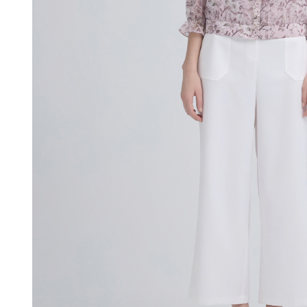
付款後門
形，恩沛
動。
免運費
海外配送