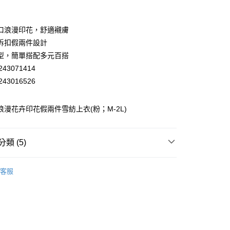
業銀行
彰化商業銀行
業儲蓄銀行
台北富邦商業銀行
華商業銀行
兆豐國際商業銀行
口浪漫印花，舒適襯膚
小企業銀行
台中商業銀行
拆扣假兩件設計
台灣）商業銀行
華泰商業銀行
型，簡單搭配多元百搭
業銀行
遠東國際商業銀行
43071414
業銀行
永豐商業銀行
43016526
業銀行
星展（台灣）商業銀行
際商業銀行
中國信託商業銀行
天信用卡公司
 浪漫花卉印花假兩件雪紡上衣(粉；M-2L)
分期
你分期使用說明】
享後付
類 (5)
由台灣大哥大提供，台灣大哥大用戶可立即使用無須另外申請。
式選擇「大哥付你分期」，訂單成立後會自動跳轉到大哥付的交易
EY】
證手機門號後，選擇欲分期的期數、繳款截止日，確認付款後即
▸ MIT精選 ◂
FTEE先享後付」】
客服
。
先享後付是「在收到商品之後才付款」的支付方式。 讓您購物簡單
EY】
上衣│TOP
准額度、可分期數及費用金額請依後續交易確認頁面所載為準。
心！
立30分鐘內，如未前往確認交易或遇審核未通過，訂單將自動取
：不需註冊會員、不需綁卡、不需儲值。
EY】
➤ Outlet│秋冬精選
「轉專審核」未通過狀況，表示未達大哥付你分期系統評分，恕
：只要手機號碼，簡訊認證，即可結帳。
付款
評估內容。
：先確認商品／服務後，再付款。
EY】
全部商品│ALL
式說明】
20，滿NT$2,500(含以上)免運費
項不併入電信帳單，「大哥付你分期」於每月結算日後寄送繳費提
EE先享後付」結帳流程】