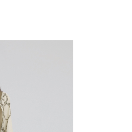
EY】
➤ Outlet│秋冬精選
家取貨
方式選擇「AFTEE先享後付」後，將跳轉至「AFTEE先享後
訊連結打開帳單後，可選擇「超商條碼／台灣大直營門市／銀行轉
頁面，進行簡訊認證並確認金額後，即可完成結帳。
20，滿NT$2,500(含以上)免運費
EY】
精英職場穿搭
付／iPASS MONEY」等通路繳費。
成立數日內，您將收到繳費通知簡訊。
費通知簡訊後14天內，點擊此簡訊中的連結，可透過四大超商
EY】
全部商品│ALL
貨付款
項】
網路銀行／等多元方式進行付款，方視為交易完成。
係由「台灣大哥大股份有限公司」（以下簡稱本公司）所提供，讓
20，滿NT$2,500(含以上)免運費
：結帳手續完成當下不需立刻繳費，但若您需要取消訂單，請聯
易時，得透過本服務購買商品或服務，並由商店將買賣／分期付
的店家。未經商家同意取消之訂單仍視為有效，需透過AFTEE
金債權讓與本公司後，依約使用本公司帳單繳交帳款。
繳納相關費用。
爾富取貨
意付款使用「大哥付你分期」之契約關係目的，商店將以您的個人
否成功請以「AFTEE先享後付 」之結帳頁面顯示為準，若有關於
20，滿NT$2,500(含以上)免運費
含姓名、電話或地址）提供予台灣大哥大進項蒐集、處理及利
功／繳費後需取消欲退款等相關疑問，請聯繫「AFTEE先享後
公司與您本人進行分期帳單所需資料之確認、核對及更正。
援中心」
https://netprotections.freshdesk.com/support/home
付款
戶服務條款，請詳閱以下連結：
https://oppay.tw/userRule
項】
20，滿NT$2,500(含以上)免運費
恩沛科技股份有限公司提供之「AFTEE先享後付」服務完成之
依本服務之必要範圍內提供個人資料，並將交易相關給付款項請
1取貨
讓予恩沛科技股份有限公司。
20，滿NT$2,500(含以上)免運費
個人資料處理事宜，請瀏覽以下網址：
ee.tw/terms/#terms3
年的使用者請事先徵得法定代理人或監護人之同意方可使用
E先享後付」，若未經同意申辦者引起之損失，本公司不負相關責
20，滿NT$2,500(含以上)免運費
AFTEE先享後付」時，將依據個別帳號之用戶狀況，依本公司
核予不同之上限額度；若仍有額度不足之情形，本公司將視審查
20，滿NT$2,500(含以上)免運費
用戶進行身份認證。
一人註冊多個帳號或使用他人資訊註冊。若發現惡意使用之情