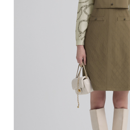
付款後門
形，恩沛
動。
免運費
海外配送