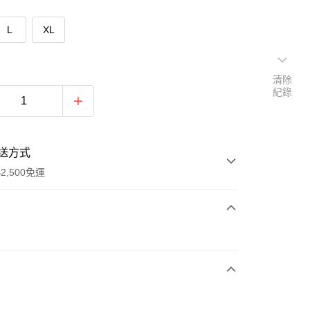
L
XL
清除
紀錄
送方式
2,500免運
次付款
期付款
0 利率 每期
NT$726
21家銀行
庫商業銀行
第一商業銀行
付款