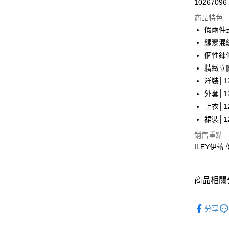
10267096
華南商
LINE Pay
上海商
商品特色
國泰世
假兩件
Apple Pay
臺灣中
縲縈混
匯豐（
街口支付
個性鍊
聯邦商
精緻立
元大商
悠遊付
洋裝│12
玉山商
台新國
全盈+PAY
外套│12
台灣樂
上衣│12
大哥付你
裙裝│12
相關說明
【大哥付
銷售重點
AFTEE先
1.本服務
ILEY伊蕾
2.付款方
相關說明
流程，驗
【關於「A
完成交易
AFTEE
商品相關分
3.實際核
便利好安
運送方式
4.訂單成
１．簡單
消。如遇
【伊蕾 IL
２．便利
全家取貨
無法說明
分享
３．安心
【伊蕾 IL
【繳款方
每筆NT$1
1.分期款
【「AFT