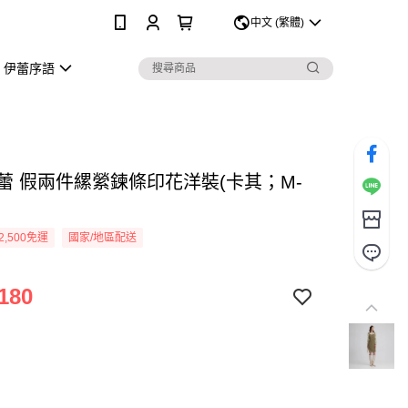
0
中文 (繁體)
伊蕾序語
伊蕾 假兩件縲縈鍊條印花洋裝(卡其；M-
2,500免運
國家/地區配送
180