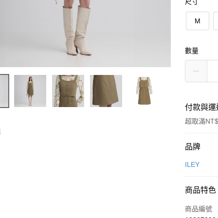
尺寸
M
數量
付款與運
超取滿NT$
付款方式
品牌
信用卡一
ILEY
信用卡分
商品特色
3 期 
商品編號
合作金
超商取貨