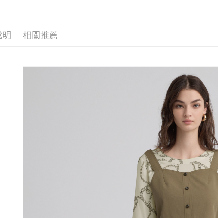
【伊蕾 IL
醒簡訊。
付款後全
１．於結帳
2.透過簡
付」結帳
每筆NT$1
【伊蕾 IL
帳／街口支
２．訂單
３．收到繳
說明
相關推薦
【伊蕾 IL
萊爾富取
【注意事
／ATM／
1.本服務
每筆NT$1
※ 請注意
活動專區
用戶於交
絡購買商品
款買賣價
先享後付
付款後萊
2.基於同
※ 交易是
每筆NT$1
資料（包
是否繳費成
用，由本
付客戶支
7-11取貨
3.完整用
【注意事
每筆NT$1
１．透過由
交易，需
付款後7-1
求債權轉
每筆NT$1
２．關於
https://aft
宅配
３．未成
「AFTE
每筆NT$1
任。
４．使用「
宅配離島
即時審查
每筆NT$1
結果請求
５．嚴禁