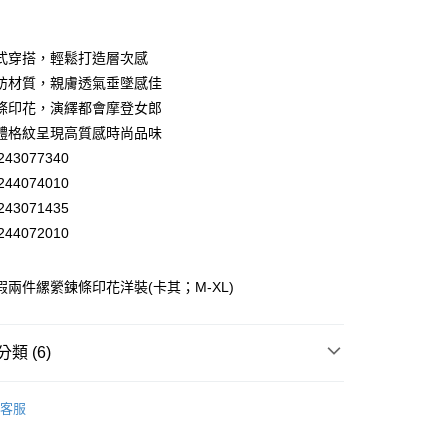
業銀行
彰化商業銀行
業儲蓄銀行
台北富邦商業銀行
華商業銀行
兆豐國際商業銀行
式穿搭，輕鬆打造層次感
小企業銀行
台中商業銀行
紡材質，親膚透氣垂墜感佳
台灣）商業銀行
華泰商業銀行
條印花，演繹都會摩登女郎
業銀行
遠東國際商業銀行
體格紋呈現高質感時尚品味
業銀行
永豐商業銀行
43077340
業銀行
星展（台灣）商業銀行
際商業銀行
中國信託商業銀行
44074010
天信用卡公司
43071435
分期
44072010
你分期使用說明】
享後付
由台灣大哥大提供，台灣大哥大用戶可立即使用無須另外申請。
 假兩件縲縈鍊條印花洋裝(卡其；M-XL)
式選擇「大哥付你分期」，訂單成立後會自動跳轉到大哥付的交易
證手機門號後，選擇欲分期的期數、繳款截止日，確認付款後即
FTEE先享後付」】
。
先享後付是「在收到商品之後才付款」的支付方式。 讓您購物簡單
類 (6)
准額度、可分期數及費用金額請依後續交易確認頁面所載為準。
心！
立30分鐘內，如未前往確認交易或遇審核未通過，訂單將自動取
：不需註冊會員、不需綁卡、不需儲值。
「轉專審核」未通過狀況，表示未達大哥付你分期系統評分，恕
EY】
▸ MIT精選 ◂
：只要手機號碼，簡訊認證，即可結帳。
付款
評估內容。
客服
：先確認商品／服務後，再付款。
EY】
式說明】
洋裝│DRESS
20，滿NT$2,500(含以上)免運費
項不併入電信帳單，「大哥付你分期」於每月結算日後寄送繳費提
EE先享後付」結帳流程】