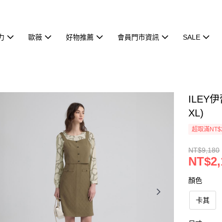
力
歐薇
好物推薦
會員門市資訊
SALE
ILEY
XL)
超取滿NT$
NT$9,180
NT$2,
顏色
卡其