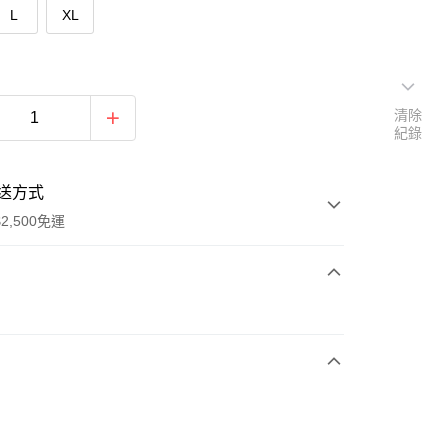
L
XL
清除
紀錄
送方式
2,500免運
次付款
期付款
0 利率 每期
NT$593
21家銀行
庫商業銀行
第一商業銀行
付款
業銀行
彰化商業銀行