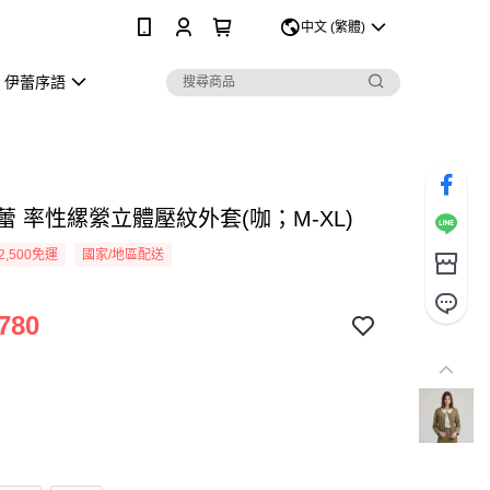
0
中文 (繁體)
伊蕾序語
伊蕾 率性縲縈立體壓紋外套(咖；M-XL)
2,500免運
國家/地區配送
780