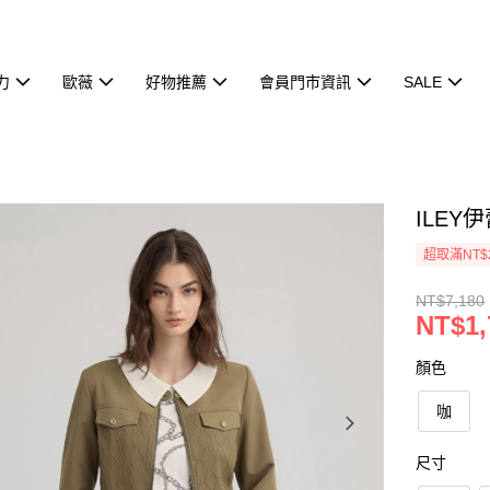
力
歐薇
好物推薦
會員門市資訊
SALE
ILEY
超取滿NT$
NT$7,180
NT$1,
顏色
咖
尺寸