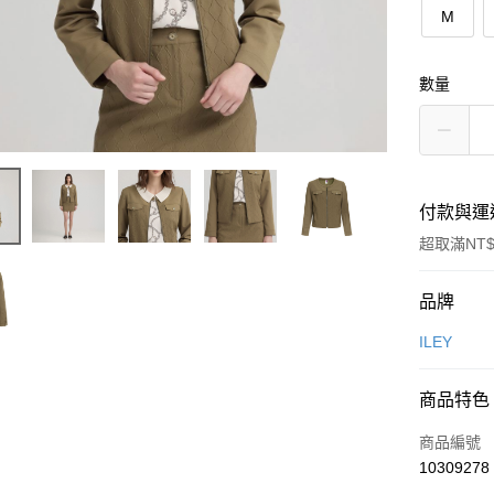
M
數量
付款與運
超取滿NT$
付款方式
品牌
信用卡一
ILEY
信用卡分
商品特色
3 期 
商品編號
合作金
超商取貨
10309278
華南商