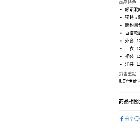
LINE Pay
上海商
商品特色
國泰世
縲縈混
Apple Pay
臺灣中
獨特立
匯豐（
街口支付
簡約圓
聯邦商
百搭款
元大商
悠遊付
外套│12
玉山商
台新國
全盈+PAY
上衣│12
台灣樂
裙裝│12
大哥付你
洋裝│12
相關說明
【大哥付
銷售重點
AFTEE先
1.本服務
ILEY伊蕾
2.付款方
相關說明
流程，驗
【關於「A
完成交易
AFTEE
商品相關分
3.實際核
便利好安
運送方式
4.訂單成
１．簡單
消。如遇
【伊蕾 IL
２．便利
全家取貨
無法說明
分享
３．安心
【伊蕾 IL
【繳款方
每筆NT$1
1.分期款
【「AFT
【伊蕾 IL
醒簡訊。
付款後全
１．於結帳