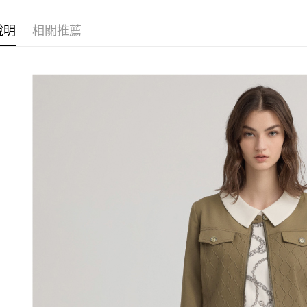
2.透過簡
付」結帳
每筆NT$1
【伊蕾 IL
帳／街口支
２．訂單
３．收到繳
說明
相關推薦
【伊蕾 IL
萊爾富取
【注意事
／ATM／
1.本服務
每筆NT$1
※ 請注意
【伊蕾 IL
用戶於交
絡購買商品
款買賣價
活動專區
先享後付
付款後萊
2.基於同
※ 交易是
每筆NT$1
資料（包
是否繳費成
用，由本
付客戶支
7-11取貨
3.完整用
【注意事
每筆NT$1
１．透過由
交易，需
付款後7-1
求債權轉
每筆NT$1
２．關於
https://aft
宅配
３．未成
「AFTE
每筆NT$1
任。
４．使用「
宅配離島
即時審查
每筆NT$1
結果請求
５．嚴禁
付款後門
形，恩沛