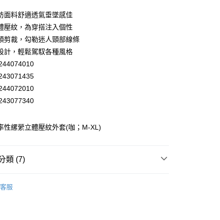
業儲蓄銀行
台北富邦商業銀行
華商業銀行
兆豐國際商業銀行
紡面料舒適透氣垂墜感佳
小企業銀行
台中商業銀行
體壓紋，為穿搭注入個性
台灣）商業銀行
華泰商業銀行
領剪裁，勾勒迷人頸部線條
業銀行
遠東國際商業銀行
設計，輕鬆駕馭各種風格
業銀行
永豐商業銀行
44074010
業銀行
星展（台灣）商業銀行
際商業銀行
中國信託商業銀行
43071435
天信用卡公司
44072010
分期
43077340
你分期使用說明】
享後付
由台灣大哥大提供，台灣大哥大用戶可立即使用無須另外申請。
 率性縲縈立體壓紋外套(咖；M-XL)
式選擇「大哥付你分期」，訂單成立後會自動跳轉到大哥付的交易
證手機門號後，選擇欲分期的期數、繳款截止日，確認付款後即
FTEE先享後付」】
。
先享後付是「在收到商品之後才付款」的支付方式。 讓您購物簡單
類 (7)
准額度、可分期數及費用金額請依後續交易確認頁面所載為準。
心！
立30分鐘內，如未前往確認交易或遇審核未通過，訂單將自動取
：不需註冊會員、不需綁卡、不需儲值。
「轉專審核」未通過狀況，表示未達大哥付你分期系統評分，恕
EY】
▸ MIT精選 ◂
：只要手機號碼，簡訊認證，即可結帳。
付款
評估內容。
客服
：先確認商品／服務後，再付款。
EY】
式說明】
▸ 成套專區 ◂
20，滿NT$2,500(含以上)免運費
項不併入電信帳單，「大哥付你分期」於每月結算日後寄送繳費提
EE先享後付」結帳流程】
EY】
外套│ JACKET
家取貨
方式選擇「AFTEE先享後付」後，將跳轉至「AFTEE先享後