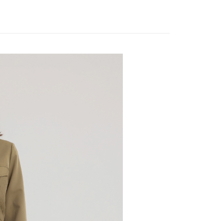
訊連結打開帳單後，可選擇「超商條碼／台灣大直營門市／銀行轉
頁面，進行簡訊認證並確認金額後，即可完成結帳。
20，滿NT$2,500(含以上)免運費
EY】
➤ Outlet│秋冬精選
付／iPASS MONEY」等通路繳費。
成立數日內，您將收到繳費通知簡訊。
費通知簡訊後14天內，點擊此簡訊中的連結，可透過四大超商
EY】
精英職場穿搭
貨付款
項】
網路銀行／等多元方式進行付款，方視為交易完成。
係由「台灣大哥大股份有限公司」（以下簡稱本公司）所提供，讓
20，滿NT$2,500(含以上)免運費
：結帳手續完成當下不需立刻繳費，但若您需要取消訂單，請聯
EY】
全部商品│ALL
易時，得透過本服務購買商品或服務，並由商店將買賣／分期付
的店家。未經商家同意取消之訂單仍視為有效，需透過AFTEE
金債權讓與本公司後，依約使用本公司帳單繳交帳款。
繳納相關費用。
爾富取貨
意付款使用「大哥付你分期」之契約關係目的，商店將以您的個人
否成功請以「AFTEE先享後付 」之結帳頁面顯示為準，若有關於
20，滿NT$2,500(含以上)免運費
含姓名、電話或地址）提供予台灣大哥大進項蒐集、處理及利
功／繳費後需取消欲退款等相關疑問，請聯繫「AFTEE先享後
公司與您本人進行分期帳單所需資料之確認、核對及更正。
援中心」
https://netprotections.freshdesk.com/support/home
付款
戶服務條款，請詳閱以下連結：
https://oppay.tw/userRule
項】
20，滿NT$2,500(含以上)免運費
恩沛科技股份有限公司提供之「AFTEE先享後付」服務完成之
依本服務之必要範圍內提供個人資料，並將交易相關給付款項請
1取貨
讓予恩沛科技股份有限公司。
20，滿NT$2,500(含以上)免運費
個人資料處理事宜，請瀏覽以下網址：
ee.tw/terms/#terms3
年的使用者請事先徵得法定代理人或監護人之同意方可使用
E先享後付」，若未經同意申辦者引起之損失，本公司不負相關責
20，滿NT$2,500(含以上)免運費
AFTEE先享後付」時，將依據個別帳號之用戶狀況，依本公司
核予不同之上限額度；若仍有額度不足之情形，本公司將視審查
20，滿NT$2,500(含以上)免運費
用戶進行身份認證。
一人註冊多個帳號或使用他人資訊註冊。若發現惡意使用之情
市自取
科技股份有限公司將有權停止該用戶之使用額度並採取法律行