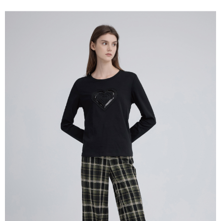
全家取貨付款
消。如遇「轉專審核」未通過狀況，表示未達大哥付你分期系統評分，恕無
２．便利：只要手機號碼，簡訊認證，即可結帳。
法說明評估內容。
每筆NT$120，滿NT$2,500(含以上)免運費
３．安心：先確認商品／服務後，再付款。
【繳款方式說明】
1.分期款項不併入電信帳單，「大哥付你分期」於每月結算日後寄送繳費提
付款後全家取貨
【「AFTEE先享後付」結帳流程】
醒簡訊。
１．於結帳方式選擇「AFTEE先享後付」後，將跳轉至「AFTEE先享後付」
每筆NT$120，滿NT$2,500(含以上)免運費
2.透過簡訊連結打開帳單後，可選擇「超商條碼／台灣大直營門市／銀行轉
結帳頁面，進行簡訊認證並確認金額後，即可完成結帳。
帳／街口支付／iPASS MONEY」等通路繳費。
２．訂單成立數日內，您將收到繳費通知簡訊。
萊爾富取貨付款
３．收到繳費通知簡訊後14天內，點擊此簡訊中的連結，可透過四大超商／
【注意事項】
每筆NT$120，滿NT$2,500(含以上)免運費
ATM／網路銀行／等多元方式進行付款，方視為交易完成。
1.本服務係由「台灣大哥大股份有限公司」（以下簡稱本公司）所提供，讓
※ 請注意：結帳手續完成當下不需立刻繳費，但若您需要取消訂單，請聯絡
用戶於交易時，得透過本服務購買商品或服務，並由商店將買賣／分期付款
付款後萊爾富取貨
購買商品的店家。未經商家同意取消之訂單仍視為有效，需透過AFTEE先享
買賣價金債權讓與本公司後，依約使用本公司帳單繳交帳款。
後付繳納相關費用。
每筆NT$120，滿NT$2,500(含以上)免運費
2.基於同意付款使用「大哥付你分期」之契約關係目的，商店將以您的個人
※ 交易是否成功請以「AFTEE先享後付 」之結帳頁面顯示為準，若有關於
資料（包含姓名、電話或地址）提供予台灣大哥大進項蒐集、處理及利用，
是否繳費成功／繳費後需取消欲退款等相關疑問，請聯繫「AFTEE先享後付
7-11取貨付款
由本公司與您本人進行分期帳單所需資料之確認、核對及更正。
客戶支援中心」
https://netprotections.freshdesk.com/support/home
3.完整用戶服務條款，請詳閱以下連結：
https://oppay.tw/userRule
每筆NT$120，滿NT$2,500(含以上)免運費
【注意事項】
１．透過由恩沛科技股份有限公司提供之「AFTEE先享後付」服務完成之交
付款後7-11取貨
易，需依本服務之必要範圍內提供個人資料，並將交易相關給付款項請求債
每筆NT$120，滿NT$2,500(含以上)免運費
權轉讓予恩沛科技股份有限公司。
２．關於個人資料處理事宜，請瀏覽以下網址：
宅配
https://aftee.tw/terms/#terms3
３．未成年的使用者請事先徵得法定代理人或監護人之同意方可使用
每筆NT$120，滿NT$2,500(含以上)免運費
「AFTEE先享後付」，若未經同意申辦者引起之損失，本公司不負相關責
任。