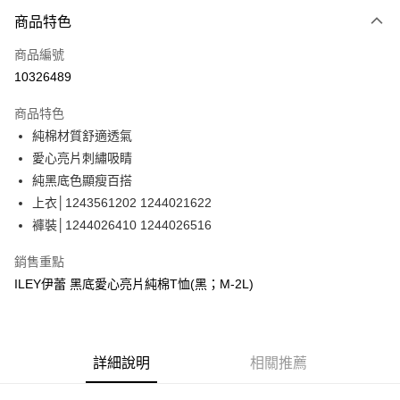
3 期 0 利率 每期
NT$360
21家銀行
商品特色
合作金庫商業銀行
第一商業銀行
超商取貨付款
商品編號
華南商業銀行
彰化商業銀行
10326489
LINE Pay
上海商業儲蓄銀行
台北富邦商業銀行
國泰世華商業銀行
兆豐國際商業銀行
商品特色
Apple Pay
臺灣中小企業銀行
台中商業銀行
純棉材質舒適透氣
匯豐（台灣）商業銀行
華泰商業銀行
街口支付
愛心亮片刺繡吸睛
聯邦商業銀行
遠東國際商業銀行
元大商業銀行
永豐商業銀行
純黑底色顯瘦百搭
悠遊付
玉山商業銀行
星展（台灣）商業銀行
上衣│1243561202 1244021622
台新國際商業銀行
中國信託商業銀行
全盈+PAY
褲裝│1244026410 1244026516
台灣樂天信用卡公司
大哥付你分期
銷售重點
相關說明
ILEY伊蕾 黑底愛心亮片純棉T恤(黑；M-2L)
【大哥付你分期使用說明】
AFTEE先享後付
1.本服務由台灣大哥大提供，台灣大哥大用戶可立即使用無須另外申請。
2.付款方式選擇「大哥付你分期」，訂單成立後會自動跳轉到大哥付的交易
相關說明
流程，驗證手機門號後，選擇欲分期的期數、繳款截止日，確認付款後即完
【關於「AFTEE先享後付」】
成交易。
詳細說明
相關推薦
AFTEE先享後付是「在收到商品之後才付款」的支付方式。 讓您購物簡單
運送方式
3.實際核准額度、可分期數及費用金額請依後續交易確認頁面所載為準。
便利好安心！
4.訂單成立30分鐘內，如未前往確認交易或遇審核未通過，訂單將自動取
１．簡單：不需註冊會員、不需綁卡、不需儲值。