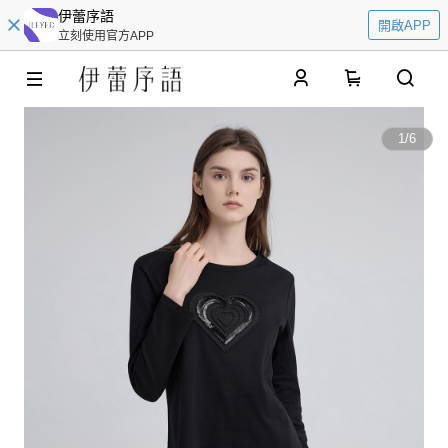
伊蕾序語
開啟APP
立刻使用官方APP
0
1
/
6