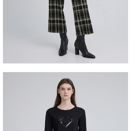
宅配離島
４．使用「AFTEE先享後付」時，將依據個別帳號之用戶狀況，依本公司即
每筆NT$120，滿NT$2,500(含以上)免運費
時審查核予不同之上限額度；若仍有額度不足之情形，本公司將視審查結果
請求用戶進行身份認證。
付款後門市自取
５．嚴禁一人註冊多個帳號或使用他人資訊註冊。若發現惡意使用之情形，
恩沛科技股份有限公司將有權停止該用戶之使用額度並採取法律行動。
免運費
海外配送
查看運費