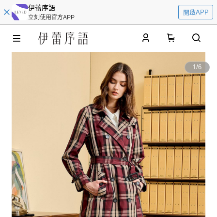
伊蕾序語
開啟APP
立刻使用官方APP
0
1
/
6