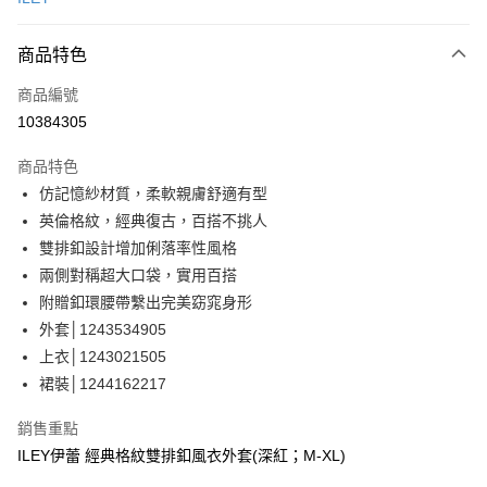
信用卡分期付款
3 期 0 利率 每期
NT$826
21家銀行
商品特色
合作金庫商業銀行
第一商業銀行
超商取貨付款
商品編號
華南商業銀行
彰化商業銀行
10384305
LINE Pay
上海商業儲蓄銀行
台北富邦商業銀行
國泰世華商業銀行
兆豐國際商業銀行
商品特色
Apple Pay
臺灣中小企業銀行
台中商業銀行
仿記憶紗材質，柔軟親膚舒適有型
匯豐（台灣）商業銀行
華泰商業銀行
街口支付
英倫格紋，經典復古，百搭不挑人
聯邦商業銀行
遠東國際商業銀行
元大商業銀行
永豐商業銀行
雙排釦設計增加俐落率性風格
悠遊付
玉山商業銀行
星展（台灣）商業銀行
兩側對稱超大口袋，實用百搭
台新國際商業銀行
中國信託商業銀行
全盈+PAY
附贈釦環腰帶繫出完美窈窕身形
台灣樂天信用卡公司
外套│1243534905
大哥付你分期
上衣│1243021505
相關說明
裙裝│1244162217
【大哥付你分期使用說明】
AFTEE先享後付
1.本服務由台灣大哥大提供，台灣大哥大用戶可立即使用無須另外申請。
2.付款方式選擇「大哥付你分期」，訂單成立後會自動跳轉到大哥付的交易
相關說明
銷售重點
流程，驗證手機門號後，選擇欲分期的期數、繳款截止日，確認付款後即完
【關於「AFTEE先享後付」】
ILEY伊蕾 經典格紋雙排釦風衣外套(深紅；M-XL)
成交易。
AFTEE先享後付是「在收到商品之後才付款」的支付方式。 讓您購物簡單
運送方式
3.實際核准額度、可分期數及費用金額請依後續交易確認頁面所載為準。