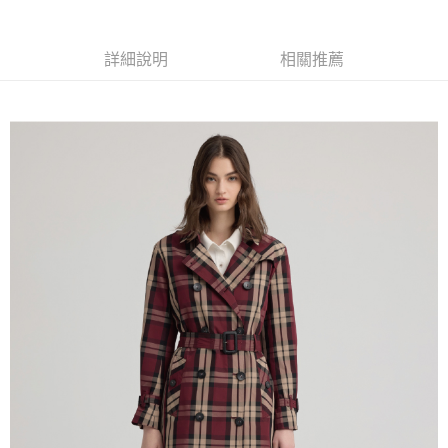
便利好安心！
4.訂單成立30分鐘內，如未前往確認交易或遇審核未通過，訂單將自動取
１．簡單：不需註冊會員、不需綁卡、不需儲值。
全家取貨付款
消。如遇「轉專審核」未通過狀況，表示未達大哥付你分期系統評分，恕無
２．便利：只要手機號碼，簡訊認證，即可結帳。
法說明評估內容。
每筆NT$120，滿NT$2,500(含以上)免運費
３．安心：先確認商品／服務後，再付款。
詳細說明
相關推薦
【繳款方式說明】
1.分期款項不併入電信帳單，「大哥付你分期」於每月結算日後寄送繳費提
付款後全家取貨
【「AFTEE先享後付」結帳流程】
醒簡訊。
１．於結帳方式選擇「AFTEE先享後付」後，將跳轉至「AFTEE先享後付」
每筆NT$120，滿NT$2,500(含以上)免運費
2.透過簡訊連結打開帳單後，可選擇「超商條碼／台灣大直營門市／銀行轉
結帳頁面，進行簡訊認證並確認金額後，即可完成結帳。
帳／街口支付／iPASS MONEY」等通路繳費。
２．訂單成立數日內，您將收到繳費通知簡訊。
萊爾富取貨付款
３．收到繳費通知簡訊後14天內，點擊此簡訊中的連結，可透過四大超商／
【注意事項】
每筆NT$120，滿NT$2,500(含以上)免運費
ATM／網路銀行／等多元方式進行付款，方視為交易完成。
1.本服務係由「台灣大哥大股份有限公司」（以下簡稱本公司）所提供，讓
※ 請注意：結帳手續完成當下不需立刻繳費，但若您需要取消訂單，請聯絡
用戶於交易時，得透過本服務購買商品或服務，並由商店將買賣／分期付款
付款後萊爾富取貨
購買商品的店家。未經商家同意取消之訂單仍視為有效，需透過AFTEE先享
買賣價金債權讓與本公司後，依約使用本公司帳單繳交帳款。
後付繳納相關費用。
每筆NT$120，滿NT$2,500(含以上)免運費
2.基於同意付款使用「大哥付你分期」之契約關係目的，商店將以您的個人
※ 交易是否成功請以「AFTEE先享後付 」之結帳頁面顯示為準，若有關於
資料（包含姓名、電話或地址）提供予台灣大哥大進項蒐集、處理及利用，
是否繳費成功／繳費後需取消欲退款等相關疑問，請聯繫「AFTEE先享後付
7-11取貨付款
由本公司與您本人進行分期帳單所需資料之確認、核對及更正。
客戶支援中心」
https://netprotections.freshdesk.com/support/home
3.完整用戶服務條款，請詳閱以下連結：
https://oppay.tw/userRule
每筆NT$120，滿NT$2,500(含以上)免運費
【注意事項】
１．透過由恩沛科技股份有限公司提供之「AFTEE先享後付」服務完成之交
付款後7-11取貨
易，需依本服務之必要範圍內提供個人資料，並將交易相關給付款項請求債
每筆NT$120，滿NT$2,500(含以上)免運費
權轉讓予恩沛科技股份有限公司。
２．關於個人資料處理事宜，請瀏覽以下網址：
宅配
https://aftee.tw/terms/#terms3
３．未成年的使用者請事先徵得法定代理人或監護人之同意方可使用
每筆NT$120，滿NT$2,500(含以上)免運費