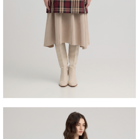
「AFTEE先享後付」，若未經同意申辦者引起之損失，本公司不負相關責
任。
宅配離島
４．使用「AFTEE先享後付」時，將依據個別帳號之用戶狀況，依本公司即
每筆NT$120，滿NT$2,500(含以上)免運費
時審查核予不同之上限額度；若仍有額度不足之情形，本公司將視審查結果
請求用戶進行身份認證。
付款後門市自取
５．嚴禁一人註冊多個帳號或使用他人資訊註冊。若發現惡意使用之情形，
恩沛科技股份有限公司將有權停止該用戶之使用額度並採取法律行動。
免運費
海外配送
查看運費