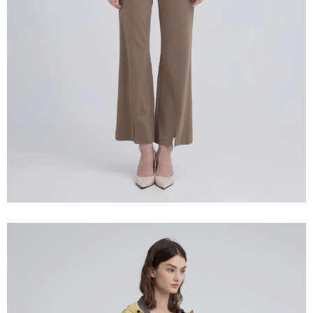
宅配離島
４．使用「AFTEE先享後付」時，將依據個別帳號之用戶狀況，依本公司即
每筆NT$120，滿NT$2,500(含以上)免運費
時審查核予不同之上限額度；若仍有額度不足之情形，本公司將視審查結果
請求用戶進行身份認證。
付款後門市自取
５．嚴禁一人註冊多個帳號或使用他人資訊註冊。若發現惡意使用之情形，
恩沛科技股份有限公司將有權停止該用戶之使用額度並採取法律行動。
免運費
海外配送
查看運費