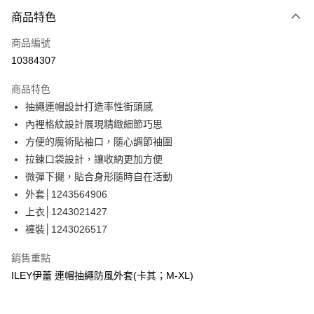
3 期 0 利率 每期
NT$660
21家銀行
商品特色
合作金庫商業銀行
第一商業銀行
超商取貨付款
商品編號
華南商業銀行
彰化商業銀行
10384307
LINE Pay
上海商業儲蓄銀行
台北富邦商業銀行
國泰世華商業銀行
兆豐國際商業銀行
商品特色
Apple Pay
臺灣中小企業銀行
台中商業銀行
抽繩連帽設計打造率性街頭感
匯豐（台灣）商業銀行
華泰商業銀行
街口支付
內裡格紋設計展現精緻細節巧思
聯邦商業銀行
遠東國際商業銀行
元大商業銀行
永豐商業銀行
方便的魔術貼袖口，隨心調節袖圍
悠遊付
玉山商業銀行
星展（台灣）商業銀行
拉鍊口袋設計，讓收納更加方便
台新國際商業銀行
中國信託商業銀行
全盈+PAY
微彈下擺，貼合身形隨時自在活動
台灣樂天信用卡公司
外套│1243564906
大哥付你分期
上衣│1243021427
相關說明
褲裝│1243026517
【大哥付你分期使用說明】
AFTEE先享後付
1.本服務由台灣大哥大提供，台灣大哥大用戶可立即使用無須另外申請。
2.付款方式選擇「大哥付你分期」，訂單成立後會自動跳轉到大哥付的交易
相關說明
銷售重點
流程，驗證手機門號後，選擇欲分期的期數、繳款截止日，確認付款後即完
【關於「AFTEE先享後付」】
ILEY伊蕾 連帽抽繩防風外套(卡其；M-XL)
成交易。
AFTEE先享後付是「在收到商品之後才付款」的支付方式。 讓您購物簡單
運送方式
3.實際核准額度、可分期數及費用金額請依後續交易確認頁面所載為準。
便利好安心！
4.訂單成立30分鐘內，如未前往確認交易或遇審核未通過，訂單將自動取
１．簡單：不需註冊會員、不需綁卡、不需儲值。