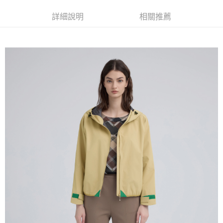
全家取貨付款
消。如遇「轉專審核」未通過狀況，表示未達大哥付你分期系統評分，恕無
２．便利：只要手機號碼，簡訊認證，即可結帳。
法說明評估內容。
每筆NT$120，滿NT$2,500(含以上)免運費
３．安心：先確認商品／服務後，再付款。
詳細說明
相關推薦
【繳款方式說明】
1.分期款項不併入電信帳單，「大哥付你分期」於每月結算日後寄送繳費提
付款後全家取貨
【「AFTEE先享後付」結帳流程】
醒簡訊。
１．於結帳方式選擇「AFTEE先享後付」後，將跳轉至「AFTEE先享後付」
每筆NT$120，滿NT$2,500(含以上)免運費
2.透過簡訊連結打開帳單後，可選擇「超商條碼／台灣大直營門市／銀行轉
結帳頁面，進行簡訊認證並確認金額後，即可完成結帳。
帳／街口支付／iPASS MONEY」等通路繳費。
２．訂單成立數日內，您將收到繳費通知簡訊。
萊爾富取貨付款
３．收到繳費通知簡訊後14天內，點擊此簡訊中的連結，可透過四大超商／
【注意事項】
每筆NT$120，滿NT$2,500(含以上)免運費
ATM／網路銀行／等多元方式進行付款，方視為交易完成。
1.本服務係由「台灣大哥大股份有限公司」（以下簡稱本公司）所提供，讓
※ 請注意：結帳手續完成當下不需立刻繳費，但若您需要取消訂單，請聯絡
用戶於交易時，得透過本服務購買商品或服務，並由商店將買賣／分期付款
付款後萊爾富取貨
購買商品的店家。未經商家同意取消之訂單仍視為有效，需透過AFTEE先享
買賣價金債權讓與本公司後，依約使用本公司帳單繳交帳款。
後付繳納相關費用。
每筆NT$120，滿NT$2,500(含以上)免運費
2.基於同意付款使用「大哥付你分期」之契約關係目的，商店將以您的個人
※ 交易是否成功請以「AFTEE先享後付 」之結帳頁面顯示為準，若有關於
資料（包含姓名、電話或地址）提供予台灣大哥大進項蒐集、處理及利用，
是否繳費成功／繳費後需取消欲退款等相關疑問，請聯繫「AFTEE先享後付
7-11取貨付款
由本公司與您本人進行分期帳單所需資料之確認、核對及更正。
客戶支援中心」
https://netprotections.freshdesk.com/support/home
3.完整用戶服務條款，請詳閱以下連結：
https://oppay.tw/userRule
每筆NT$120，滿NT$2,500(含以上)免運費
【注意事項】
１．透過由恩沛科技股份有限公司提供之「AFTEE先享後付」服務完成之交
付款後7-11取貨
易，需依本服務之必要範圍內提供個人資料，並將交易相關給付款項請求債
每筆NT$120，滿NT$2,500(含以上)免運費
權轉讓予恩沛科技股份有限公司。
２．關於個人資料處理事宜，請瀏覽以下網址：
宅配
https://aftee.tw/terms/#terms3
３．未成年的使用者請事先徵得法定代理人或監護人之同意方可使用
每筆NT$120，滿NT$2,500(含以上)免運費
「AFTEE先享後付」，若未經同意申辦者引起之損失，本公司不負相關責
任。