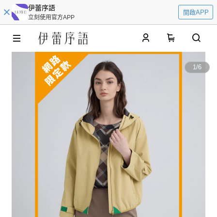
伊蕾序語
開啟APP
立刻使用官方APP
0
1
/
6