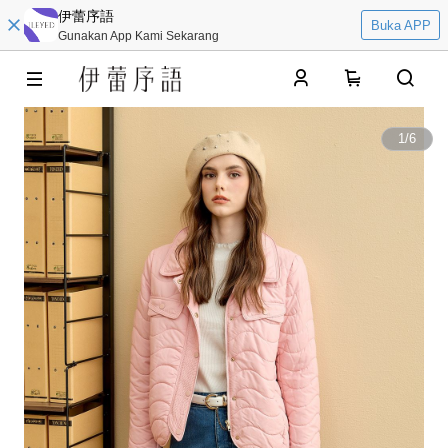
伊蕾序語
Buka APP
Gunakan App Kami Sekarang
0
1
/
6