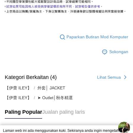
Paparkan Butiran Mod Komputer
Sokongan
Kategori Berkaitan (4)
Lihat Semua
【伊蕾 ILEY】
外套│ JACKET
【伊蕾 ILEY】
➤ Outlet│秋冬精選
Paling Popular
Jualan paling laris
Laman web ini ada menggunakan kuki. Sekiranya anda ingin mengetahui