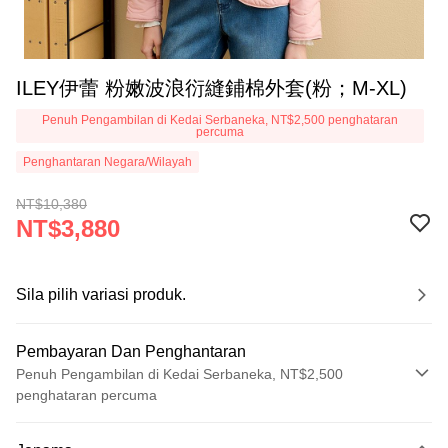
ILEY伊蕾 粉嫩波浪衍縫鋪棉外套(粉；M-XL)
Penuh Pengambilan di Kedai Serbaneka, NT$2,500 penghataran
percuma
Penghantaran Negara/Wilayah
NT$10,380
NT$3,880
Sila pilih variasi produk.
Pembayaran Dan Penghantaran
Penuh Pengambilan di Kedai Serbaneka, NT$2,500
penghataran percuma
Kaedah Pembayaran