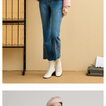
lama untuk dihantar). Oleh itu, anda dikehendaki membuat pembayaran
menyelesaikan pembayaran anda melalui salah satu saluran berikut: kod
NT$2,500 atau lebih
kepada AFTEE dalam tempoh sama ada anda menerima pesanan.
bar kedai serbaneka, kedai runcit Taiwan Mobile, pemindahan bank,
JKOPay, atau iPASS MONEY.
付款後7-11取貨
Kedua, Sekatan Pembayaran
1. Jumlah yang diperakui untuk pengguna kali pertama boleh sehingga
NT$120/pesanan | Penghantaran percuma untuk pesanan
[Nota Penting]
NT$10,000. Amaun diperakui sebenar yang diluluskan akan berdasarkan
NT$2,500 atau lebih
keputusan pensijilan dan semakan oleh AFTEE.
Perkhidmatan ini disediakan oleh Taiwan Mobile Co., Ltd. (“Syarikat”),
2. Amaun perbelanjaan minimum mestilah lebih besar daripada NT$20.
yang membolehkan pelanggan membeli barangan atau perkhidmatan
宅配
3. Pada masa ini hanya tersedia untuk ahli Taiwan.
melalui perkhidmatan ini pada masa transaksi. Hasil daripada pembelian
NT$120/pesanan | Penghantaran percuma untuk pesanan
atau pembayaran ansuran akan dipindahkan oleh peniaga kepada
Ketiga, Syarat Perkhidmatan
Syarikat, dan pelanggan hendaklah membuat pembayaran mengikut
NT$2,500 atau lebih
Perkhidmatan AFTEE Beli Sekarang Bayar Kemudian disediakan oleh NP
perjanjian menggunakan sistem bil Syarikat.
Taiwan, Inc. dan AFTEE akan membuat bil kepada pengguna. AFTEE
宅配離島
akan menggunakan data peribadi yang dikumpul (termasuk nama
Untuk memenuhi hubungan kontrak yang terjalin melalui persetujuan
pembeli, no. telefon, nama penerima, no. telefon, alamat penerima) untuk
NT$120/pesanan | Penghantaran percuma untuk pesanan
penggunaan OP Pay Later, peniaga akan memberikan maklumat peribadi
penggunaan perkhidmatan. Sila rujuk kepada "Penyata Pengumpulan
NT$2,500 atau lebih
anda (termasuk nama, nombor telefon, atau alamat) kepada Syarikat bagi
Data Peribadi, Pemprosesan, Penggunaan"
tujuan pengumpulan, pemprosesan dan penggunaan data yang
(https://aftee.tw/privacypolicy/
) untuk maklumat lanjut.
diperlukan untuk pengebilan ansuran, termasuk pengesahan,
付款後門市自取
pengesahan semula dan pembetulan.
Jumlah yang diperakui untuk pengguna kali pertama yang lulus
Penghantaran percuma
kelulusan boleh sehingga NT$10,000. Jika pengguna tidak membuat
Untuk terma perkhidmatan penuh, sila rujuk pautan berikut:
pembayaran dalam tempoh tersebut, yuran pembayaran lewat sebanyak
海外配送
Kadar Penghantaran
https://oppay.tw/userRule
" target="_blank" class="link revert-
20% setahun akan dikenakan. Pengguna bawah umur dikehendaki
style">https://oppay.tw/userRule
mendapatkan kebenaran daripada ibu bapa atau penjaga yang sah
untuk menggunakan AFTEE.
【Panduan Penggunaan Pembayaran Ansuran Gogo】