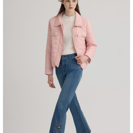
1. Perkhidmatan ini disediakan oleh Taiwan Mobile, pengguna telefon
Sila hubungi NP Taiwan Inc. di
cs_tw@netprotections.co.jp
jika anda
mudah alih boleh segera menggunakan tanpa perlu memohon lagi.
mempunyai sebarang kebimbangan mengenai pemprosesan dan
(Hanya untuk nombor langganan peribadi, tidak terbuka untuk syarikat
penggunaan pada data peribadi. Jika anda tidak bersetuju dengan data
dan kad prabayar)
peribadi yang disenaraikan seperti di atas akan dikumpul dan digunakan
2. Pilihan kaedah pembayaran "Pembayaran Ansuran Gogo", selepas
oleh AFTEE, sila jangan gunakan perkhidmatan ini.
pesanan ditubuhkan, akan secara automatik dialihkan ke proses
transaksi Gogo, selepas pengesahan nombor telefon, pilih bilangan
ansuran yang diingini, tarikh akhir pembayaran, dan setelah
mengesahkan pembayaran, transaksi akan selesai.
3. Jumlah kelulusan sebenar, bilangan ansuran dan jumlah bayaran
adalah berdasarkan halaman pengesahan transaksi seterusnya.
4. Dalam masa 30 minit selepas pesanan ditubuhkan, jika tidak pergi
untuk mengesahkan transaksi atau jika tidak lulus semakan, pesanan
akan dibatalkan secara automatik. Jika terdapat situasi "pindah untuk
semakan khusus" yang tidak lulus, ini menunjukkan bahawa sistem
penilaian tidak mencukupi, tiada penjelasan mengenai kandungan
penilaian boleh diberikan.
【Penerangan Kaedah Pembayaran】
1. Pembayaran ansuran tidak digabungkan dalam bil telekomunikasi,
"Pembayaran Ansuran Gogo" akan menghantar SMS peringatan
pembayaran selepas tarikh penyelesaian bulanan.
2. Melalui pautan SMS untuk membuka bil, anda boleh memilih untuk
membayar melalui "Kod bar kedai serbaneka / Kedai rasmi Taiwan
Mobile / Pemindahan bank / Pembayaran J街口 / iPASS MONEY" dan