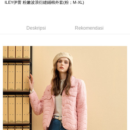
Pertama, Mengenai Perkhidmatan AFTEE Beli Sekarang Bayar Kemudian
ILEY伊蕾 粉嫩波浪衍縫鋪棉外套(粉；M-XL)
1. Dengan memilih AFTEE sebagai kaedah pembayaran, mesej
Taishin
Pilihan Penghantaran
Jika anda memilih OP Pay Later sebagai kaedah pembayaran, sistem
pengesahan AFTEE akan muncul.
Syarikat Kad Kredit
akan mengarahkan anda secara automatik ke proses transaksi OP Pay
2. Anda boleh meneruskan pembayaran selepas pengesahan SMS.
全家取貨付款
Rakuten Taiwan
Later selepas pesanan dibuat. Anda perlu mengesahkan nombor telefon
3. Tiada bayaran diperlukan apabila pesanan disahkan. Produk akan
NT$120/pesanan | Penghantaran percuma untuk pesanan
mudah alih anda, memilih bilangan ansuran, dan menetapkan tarikh
dihantar ke alamat yang ditetapkan.
Deskripsi
Rekomendasi
akhir pembayaran. Transaksi akan dianggap selesai setelah pembayaran
NT$2,500 atau lebih
4. Setelah pesanan disahkan, anda akan menerima SMS pembayaran
disahkan.
manakala ahli aplikasi akan menerima pemberitahuan tolak aplikasi
付款後全家取貨
AFTEE.
Had kredit yang diluluskan, tempoh ansuran yang tersedia, dan yuran
5. Tiada bayaran diperlukan apabila anda menerima produk. Sila buat
NT$120/pesanan | Penghantaran percuma untuk pesanan
yang dikenakan adalah tertakluk kepada maklumat yang dinyatakan
pembayaran di empat kedai serbaneka utama, ATM atau perbankan
pada halaman pengesahan transaksi seterusnya.
NT$2,500 atau lebih
dalam talian dengan SMS pembayaran atau pemberitahuan tolak aplikasi
AFTEE.
Jika transaksi tidak disahkan dalam masa 30 minit selepas pesanan
萊爾富取貨付款
dibuat, atau jika permohonan gagal dalam proses semakan, pesanan
Sila ambil perhatian bahawa tempoh pembayaran adalah 14 hari. Walau
NT$120/pesanan | Penghantaran percuma untuk pesanan
akan dibatalkan secara automatik. Jika permohonan gagal pada
bagaimanapun, bagi mereka yang telah memuat turun Aplikasi AFTEE
peringkat "semakan manual", ini bermakna kriteria pemarkahan sistem
NT$2,500 atau lebih
dan mendaftar sebagai ahli AFTEE boleh menikmati tempoh pembayaran
tidak dipenuhi; butiran penilaian khusus tidak akan didedahkan.
sehingga 45 hari.
付款後萊爾富取貨
[Arahan Pembayaran]
Tempoh pembayaran dikira dari masa kedai meminta pembayaran anda,
NT$120/pesanan | Penghantaran percuma untuk pesanan
ditambah dengan bilangan hari yang boleh dilanjutkan oleh AFTEE. Anda
Pembayaran ansuran melalui OP Pay Later akan dibilkan secara
NT$2,500 atau lebih
boleh melanjutkan tempoh pembayaran anda sebelum anda menerima
berasingan dan tidak termasuk dalam bil telekom anda. SMS peringatan
pesanan. Walau bagaimanapun, tiada jaminan bahawa anda boleh
pembayaran akan dihantar selepas kitaran bil bulanan.
7-11取貨付款
menerima pesanan anda semasa tempoh pembayaran (cth.: produk
prapesanan atau produk yang mungkin mengambil masa yang lebih
NT$120/pesanan | Penghantaran percuma untuk pesanan
Selepas mengakses bil melalui pautan dalam SMS, anda boleh