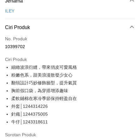
Jenama
Kad Kredit (Bayaran Penuh)
ILEY
Ansuran Kad Kredit
3 ansuran pada kadar faedah 0,
NT$1,293
setiap ansuran
Ciri Produk
21 Bank
Taiwan Cooperative Bank
Bank Komersial Pertama
Pengambilan di Kedai Serbaneka
No. Produk
Hua Nan Commercial
Chang Hwa Commercial
10399702
LINE Pay
Bank
Bank
The Shanghai
Bank Komersial Taipei
Ciri Produk
Apple Pay
Commercial & Savings
Fubon
細緻波浪衍縫，帶來俏皮可愛風格
Bank
JKOPAY
Bank Cathay United
Mega International
粉嫩色系，甜美浪漫散發少女心
Commercial Bank
Easy Wallet
翻領設計巧妙修飾臉型，提升氣質
Taiwan Business Bank
Taichung Commercial
胸前假口袋，為穿搭增添趣味
Bank
Plus PAY
柔軟鋪棉在寒冷季節保持輕盈自在
HSBC Bank (Taiwan)
Hwatai Bank
OP Pay Later
外套│1244314226
Limited
Deskripsi
Union Bank of Taiwan
Far Eastern International
針織│1244375005
Bank
[Terma Penggunaan untuk OP Pay Later]
牛仔│1243318611
AFTEE
Yuanta Commercial Bank
Bank SinoPac
Perkhidmatan ini disediakan oleh Taiwan Mobile dan tersedia untuk
Deskripsi
Bank Komersial E.SUN
DBS Bank
Sorotan Produk
pengguna Taiwan Mobile tanpa memerlukan permohonan tambahan.
Bank Antarabangsa
Bank CTBC