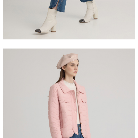
saluran lain.
【Nota Penting】
1. Perkhidmatan ini disediakan oleh "Taiwan Mobile Co., Ltd." untuk
membolehkan pengguna membeli produk atau perkhidmatan melalui
perkhidmatan ini semasa transaksi, dan kedai akan menyerahkan hak
tuntutan harga jual/beli ansuran kepada syarikat ini untuk membayar bil
menggunakan bil syarikat ini.
2. Berdasarkan tujuan kontrak persetujuan pembayaran menggunakan
"Pembayaran Ansuran Gogo", kedai akan memberikan maklumat peribadi
anda (termasuk nama, telefon atau alamat) kepada Taiwan Mobile untuk
pengumpulan, pemprosesan dan penggunaan, untuk pengesahan,
semakan dan pembetulan data yang diperlukan untuk bil ansuran oleh
Taiwan Mobile.
3. Sila baca syarat perkhidmatan pengguna secara lengkap melalui
pautan berikut: https://oppay.tw/userRule