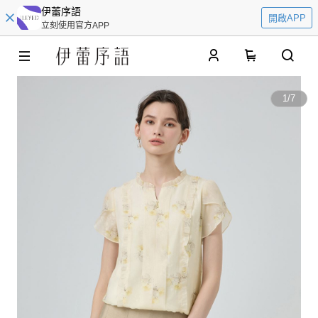
伊蕾序語
開啟APP
立刻使用官方APP
0
1
/
7