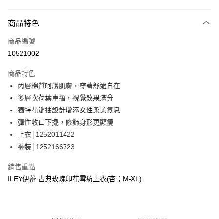
信用卡分期付款
3 期 0 利率 每期
NT$1,030
21家銀行
商品特色
合作金庫商業銀行
第一商業銀行
超商取貨付款
商品編號
華南商業銀行
彰化商業銀行
10521002
LINE Pay
上海商業儲蓄銀行
台北富邦商業銀行
國泰世華商業銀行
兆豐國際商業銀行
商品特色
Apple Pay
臺灣中小企業銀行
台中商業銀行
內層棉質呵護肌膚，穿著舒適自在
匯豐（台灣）商業銀行
華泰商業銀行
街口支付
多層次荷葉車褶，視覺效果滿分
聯邦商業銀行
遠東國際商業銀行
元大商業銀行
永豐商業銀行
獨特花瓣袖設計增添女性柔美氣息
悠遊付
玉山商業銀行
星展（台灣）商業銀行
彈性收口下擺，修飾身形更顯瘦
台新國際商業銀行
中國信託商業銀行
全盈+PAY
上衣│1252011422
台灣樂天信用卡公司
褲裝│1252166723
大哥付你分期
相關說明
銷售重點
【大哥付你分期使用說明】
AFTEE先享後付
ILEY伊蕾 古典玫瑰印花雪紡上衣(杏；M-XL)
1.本服務由台灣大哥大提供，台灣大哥大用戶可立即使用無須另外申請。
2.付款方式選擇「大哥付你分期」，訂單成立後會自動跳轉到大哥付的交易
相關說明
流程，驗證手機門號後，選擇欲分期的期數、繳款截止日，確認付款後即完
【關於「AFTEE先享後付」】
成交易。
AFTEE先享後付是「在收到商品之後才付款」的支付方式。 讓您購物簡單
運送方式
3.實際核准額度、可分期數及費用金額請依後續交易確認頁面所載為準。