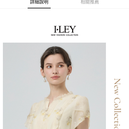
便利好安心！
詳細說明
相關推薦
4.訂單成立30分鐘內，如未前往確認交易或遇審核未通過，訂單將自動取
１．簡單：不需註冊會員、不需綁卡、不需儲值。
全家取貨付款
消。如遇「轉專審核」未通過狀況，表示未達大哥付你分期系統評分，恕無
２．便利：只要手機號碼，簡訊認證，即可結帳。
法說明評估內容。
每筆NT$120，滿NT$2,500(含以上)免運費
３．安心：先確認商品／服務後，再付款。
【繳款方式說明】
1.分期款項不併入電信帳單，「大哥付你分期」於每月結算日後寄送繳費提
付款後全家取貨
【「AFTEE先享後付」結帳流程】
醒簡訊。
１．於結帳方式選擇「AFTEE先享後付」後，將跳轉至「AFTEE先享後付」
每筆NT$120，滿NT$2,500(含以上)免運費
2.透過簡訊連結打開帳單後，可選擇「超商條碼／台灣大直營門市／銀行轉
結帳頁面，進行簡訊認證並確認金額後，即可完成結帳。
帳／街口支付／iPASS MONEY」等通路繳費。
２．訂單成立數日內，您將收到繳費通知簡訊。
萊爾富取貨付款
３．收到繳費通知簡訊後14天內，點擊此簡訊中的連結，可透過四大超商／
【注意事項】
每筆NT$120，滿NT$2,500(含以上)免運費
ATM／網路銀行／等多元方式進行付款，方視為交易完成。
1.本服務係由「台灣大哥大股份有限公司」（以下簡稱本公司）所提供，讓
※ 請注意：結帳手續完成當下不需立刻繳費，但若您需要取消訂單，請聯絡
用戶於交易時，得透過本服務購買商品或服務，並由商店將買賣／分期付款
付款後萊爾富取貨
購買商品的店家。未經商家同意取消之訂單仍視為有效，需透過AFTEE先享
買賣價金債權讓與本公司後，依約使用本公司帳單繳交帳款。
後付繳納相關費用。
每筆NT$120，滿NT$2,500(含以上)免運費
2.基於同意付款使用「大哥付你分期」之契約關係目的，商店將以您的個人
※ 交易是否成功請以「AFTEE先享後付 」之結帳頁面顯示為準，若有關於
資料（包含姓名、電話或地址）提供予台灣大哥大進項蒐集、處理及利用，
是否繳費成功／繳費後需取消欲退款等相關疑問，請聯繫「AFTEE先享後付
7-11取貨付款
由本公司與您本人進行分期帳單所需資料之確認、核對及更正。
客戶支援中心」
https://netprotections.freshdesk.com/support/home
3.完整用戶服務條款，請詳閱以下連結：
https://oppay.tw/userRule
每筆NT$120，滿NT$2,500(含以上)免運費
【注意事項】
１．透過由恩沛科技股份有限公司提供之「AFTEE先享後付」服務完成之交
付款後7-11取貨
易，需依本服務之必要範圍內提供個人資料，並將交易相關給付款項請求債
每筆NT$120，滿NT$2,500(含以上)免運費
權轉讓予恩沛科技股份有限公司。
２．關於個人資料處理事宜，請瀏覽以下網址：
宅配
https://aftee.tw/terms/#terms3
３．未成年的使用者請事先徵得法定代理人或監護人之同意方可使用
每筆NT$120，滿NT$2,500(含以上)免運費