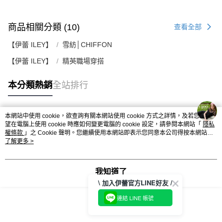
商品相關分類 (10)
查看全部
【伊蕾 ILEY】
雪紡│CHIFFON
【伊蕾 ILEY】
精英職場穿搭
本分類熱銷
全站排行
本網站中使用 cookie，欲查詢有關本網站使用 cookie 方式之詳情，及若您不希
熱門標籤
望在電腦上使用 cookie 時應如何變更電腦的 cookie 設定，請參閱本網站「
隱私
權條款
」之 Cookie 聲明。您繼續使用本網站即表示您同意本公司得按本網站使
用條款之 Cookie 聲明使用 cookie。
了解更多 >
我知道了
\ 加入伊蕾官方LINE好友 /
連結 LINE 帳號