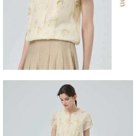
「AFTEE先享後付」，若未經同意申辦者引起之損失，本公司不負相關責
任。
宅配離島
４．使用「AFTEE先享後付」時，將依據個別帳號之用戶狀況，依本公司即
每筆NT$120，滿NT$2,500(含以上)免運費
時審查核予不同之上限額度；若仍有額度不足之情形，本公司將視審查結果
請求用戶進行身份認證。
付款後門市自取
５．嚴禁一人註冊多個帳號或使用他人資訊註冊。若發現惡意使用之情形，
恩沛科技股份有限公司將有權停止該用戶之使用額度並採取法律行動。
免運費
海外配送
查看運費