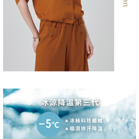
宅配離島
４．使用「AFTEE先享後付」時，將依據個別帳號之用戶狀況，依本公司即
每筆NT$120，滿NT$2,500(含以上)免運費
時審查核予不同之上限額度；若仍有額度不足之情形，本公司將視審查結果
請求用戶進行身份認證。
付款後門市自取
５．嚴禁一人註冊多個帳號或使用他人資訊註冊。若發現惡意使用之情形，
恩沛科技股份有限公司將有權停止該用戶之使用額度並採取法律行動。
免運費
海外配送
查看運費