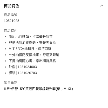
3 期 0 利率 每期
NT$596
21家銀行
商品特色
合作金庫商業銀行
第一商業銀行
超商取貨付款
商品編號
華南商業銀行
彰化商業銀行
10521028
LINE Pay
上海商業儲蓄銀行
台北富邦商業銀行
國泰世華商業銀行
兆豐國際商業銀行
商品特色
Apple Pay
臺灣中小企業銀行
台中商業銀行
簡約小西裝領，打造優雅氣質
匯豐（台灣）商業銀行
華泰商業銀行
街口支付
舒適透氣尼龍縲縈，穿著零負擔
聯邦商業銀行
遠東國際商業銀行
元大商業銀行
永豐商業銀行
MIT-5℃冰絲科技，保持涼感
悠遊付
玉山商業銀行
星展（台灣）商業銀行
七分袖搭配反摺袖釦，舒適又時髦
台新國際商業銀行
中國信託商業銀行
全盈+PAY
下擺抽繩隨心調，穿出獨特風格
台灣樂天信用卡公司
外套│1251024003
大哥付你分期
褲裝│1251026703
相關說明
【大哥付你分期使用說明】
AFTEE先享後付
銷售重點
1.本服務由台灣大哥大提供，台灣大哥大用戶可立即使用無須另外申請。
2.付款方式選擇「大哥付你分期」，訂單成立後會自動跳轉到大哥付的交易
相關說明
ILEY伊蕾 -5℃質感西裝領縲縈外套(桔；M-XL)
流程，驗證手機門號後，選擇欲分期的期數、繳款截止日，確認付款後即完
【關於「AFTEE先享後付」】
成交易。
AFTEE先享後付是「在收到商品之後才付款」的支付方式。 讓您購物簡單
運送方式
3.實際核准額度、可分期數及費用金額請依後續交易確認頁面所載為準。
便利好安心！
4.訂單成立30分鐘內，如未前往確認交易或遇審核未通過，訂單將自動取
１．簡單：不需註冊會員、不需綁卡、不需儲值。