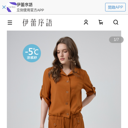
伊蕾序語
開啟APP
立刻使用官方APP
0
1
/
7