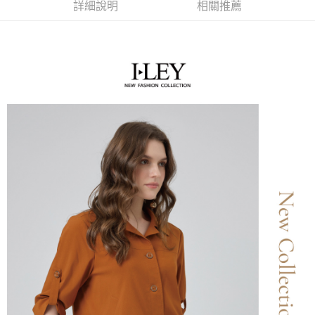
全家取貨付款
消。如遇「轉專審核」未通過狀況，表示未達大哥付你分期系統評分，恕無
詳細說明
相關推薦
２．便利：只要手機號碼，簡訊認證，即可結帳。
法說明評估內容。
每筆NT$120，滿NT$2,500(含以上)免運費
３．安心：先確認商品／服務後，再付款。
【繳款方式說明】
1.分期款項不併入電信帳單，「大哥付你分期」於每月結算日後寄送繳費提
付款後全家取貨
【「AFTEE先享後付」結帳流程】
醒簡訊。
１．於結帳方式選擇「AFTEE先享後付」後，將跳轉至「AFTEE先享後付」
每筆NT$120，滿NT$2,500(含以上)免運費
2.透過簡訊連結打開帳單後，可選擇「超商條碼／台灣大直營門市／銀行轉
結帳頁面，進行簡訊認證並確認金額後，即可完成結帳。
帳／街口支付／iPASS MONEY」等通路繳費。
２．訂單成立數日內，您將收到繳費通知簡訊。
萊爾富取貨付款
３．收到繳費通知簡訊後14天內，點擊此簡訊中的連結，可透過四大超商／
【注意事項】
每筆NT$120，滿NT$2,500(含以上)免運費
ATM／網路銀行／等多元方式進行付款，方視為交易完成。
1.本服務係由「台灣大哥大股份有限公司」（以下簡稱本公司）所提供，讓
※ 請注意：結帳手續完成當下不需立刻繳費，但若您需要取消訂單，請聯絡
用戶於交易時，得透過本服務購買商品或服務，並由商店將買賣／分期付款
付款後萊爾富取貨
購買商品的店家。未經商家同意取消之訂單仍視為有效，需透過AFTEE先享
買賣價金債權讓與本公司後，依約使用本公司帳單繳交帳款。
後付繳納相關費用。
每筆NT$120，滿NT$2,500(含以上)免運費
2.基於同意付款使用「大哥付你分期」之契約關係目的，商店將以您的個人
※ 交易是否成功請以「AFTEE先享後付 」之結帳頁面顯示為準，若有關於
資料（包含姓名、電話或地址）提供予台灣大哥大進項蒐集、處理及利用，
是否繳費成功／繳費後需取消欲退款等相關疑問，請聯繫「AFTEE先享後付
7-11取貨付款
由本公司與您本人進行分期帳單所需資料之確認、核對及更正。
客戶支援中心」
https://netprotections.freshdesk.com/support/home
3.完整用戶服務條款，請詳閱以下連結：
https://oppay.tw/userRule
每筆NT$120，滿NT$2,500(含以上)免運費
【注意事項】
１．透過由恩沛科技股份有限公司提供之「AFTEE先享後付」服務完成之交
付款後7-11取貨
易，需依本服務之必要範圍內提供個人資料，並將交易相關給付款項請求債
每筆NT$120，滿NT$2,500(含以上)免運費
權轉讓予恩沛科技股份有限公司。
２．關於個人資料處理事宜，請瀏覽以下網址：
宅配
https://aftee.tw/terms/#terms3
３．未成年的使用者請事先徵得法定代理人或監護人之同意方可使用
每筆NT$120，滿NT$2,500(含以上)免運費
「AFTEE先享後付」，若未經同意申辦者引起之損失，本公司不負相關責
任。