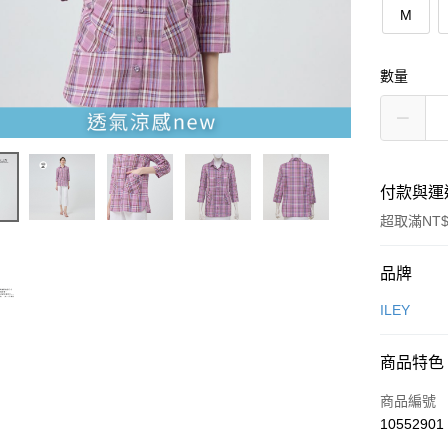
M
數量
付款與運
超取滿NT$
付款方式
品牌
信用卡一
ILEY
信用卡分
商品特色
3 期 
商品編號
合作金
超商取貨
10552901
華南商