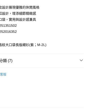
業儲蓄銀行
台北富邦商業銀行
華商業銀行
兆豐國際商業銀行
紋設計展現優雅的休閒風格
小企業銀行
台中商業銀行
釦設計，增添細節精緻感
台灣）商業銀行
華泰商業銀行
口袋，實用與設計感兼具
業銀行
遠東國際商業銀行
51351502
業銀行
永豐商業銀行
52016352
業銀行
星展（台灣）商業銀行
際商業銀行
中國信託商業銀行
天信用卡公司
 格紋大口袋長版襯衫(紫；M-2L)
分期
你分期使用說明】
享後付
類 (7)
由台灣大哥大提供，台灣大哥大用戶可立即使用無須另外申請。
式選擇「大哥付你分期」，訂單成立後會自動跳轉到大哥付的交易
EY】
證手機門號後，選擇欲分期的期數、繳款截止日，確認付款後即
▸ MIT精選 ◂
FTEE先享後付」】
客服
。
先享後付是「在收到商品之後才付款」的支付方式。 讓您購物簡單
EY】
襯衫│SHIRT
准額度、可分期數及費用金額請依後續交易確認頁面所載為準。
心！
立30分鐘內，如未前往確認交易或遇審核未通過，訂單將自動取
：不需註冊會員、不需綁卡、不需儲值。
EY】
全部商品│ALL
「轉專審核」未通過狀況，表示未達大哥付你分期系統評分，恕
：只要手機號碼，簡訊認證，即可結帳。
付款
評估內容。
：先確認商品／服務後，再付款。
EY】
SALE 2.8折起↘買三送一 全系列
式說明】
20，滿NT$2,500(含以上)免運費
項不併入電信帳單，「大哥付你分期」於每月結算日後寄送繳費提
EE先享後付」結帳流程】
EY】
冰 • 透 • 涼升級
家取貨
方式選擇「AFTEE先享後付」後，將跳轉至「AFTEE先享後