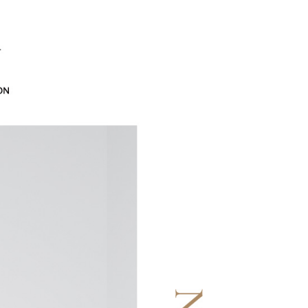
訊連結打開帳單後，可選擇「超商條碼／台灣大直營門市／銀行轉
頁面，進行簡訊認證並確認金額後，即可完成結帳。
20，滿NT$2,500(含以上)免運費
付／iPASS MONEY」等通路繳費。
成立數日內，您將收到繳費通知簡訊。
EY】
SALE 2.8折起↘買三送一-上半身
費通知簡訊後14天內，點擊此簡訊中的連結，可透過四大超商
貨付款
項】
網路銀行／等多元方式進行付款，方視為交易完成。
係由「台灣大哥大股份有限公司」（以下簡稱本公司）所提供，讓
20，滿NT$2,500(含以上)免運費
：結帳手續完成當下不需立刻繳費，但若您需要取消訂單，請聯
易時，得透過本服務購買商品或服務，並由商店將買賣／分期付
的店家。未經商家同意取消之訂單仍視為有效，需透過AFTEE
金債權讓與本公司後，依約使用本公司帳單繳交帳款。
繳納相關費用。
爾富取貨
意付款使用「大哥付你分期」之契約關係目的，商店將以您的個人
否成功請以「AFTEE先享後付 」之結帳頁面顯示為準，若有關於
20，滿NT$2,500(含以上)免運費
含姓名、電話或地址）提供予台灣大哥大進項蒐集、處理及利
功／繳費後需取消欲退款等相關疑問，請聯繫「AFTEE先享後
公司與您本人進行分期帳單所需資料之確認、核對及更正。
援中心」
https://netprotections.freshdesk.com/support/home
付款
戶服務條款，請詳閱以下連結：
https://oppay.tw/userRule
項】
20，滿NT$2,500(含以上)免運費
恩沛科技股份有限公司提供之「AFTEE先享後付」服務完成之
依本服務之必要範圍內提供個人資料，並將交易相關給付款項請
1取貨
讓予恩沛科技股份有限公司。
20，滿NT$2,500(含以上)免運費
個人資料處理事宜，請瀏覽以下網址：
ee.tw/terms/#terms3
年的使用者請事先徵得法定代理人或監護人之同意方可使用
E先享後付」，若未經同意申辦者引起之損失，本公司不負相關責
20，滿NT$2,500(含以上)免運費
AFTEE先享後付」時，將依據個別帳號之用戶狀況，依本公司
核予不同之上限額度；若仍有額度不足之情形，本公司將視審查
20，滿NT$2,500(含以上)免運費
用戶進行身份認證。
一人註冊多個帳號或使用他人資訊註冊。若發現惡意使用之情
市自取
科技股份有限公司將有權停止該用戶之使用額度並採取法律行