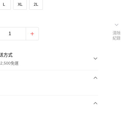
L
XL
2L
清除
紀錄
送方式
2,500免運
次付款
期付款
0 利率 每期
NT$596
21家銀行
庫商業銀行
第一商業銀行
付款
業銀行
彰化商業銀行