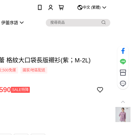
0
中文 (繁體)
伊蕾序語
伊蕾 格紋大口袋長版襯衫(紫；M-2L)
2,500免運
國家/地區配送
590
SALE特降