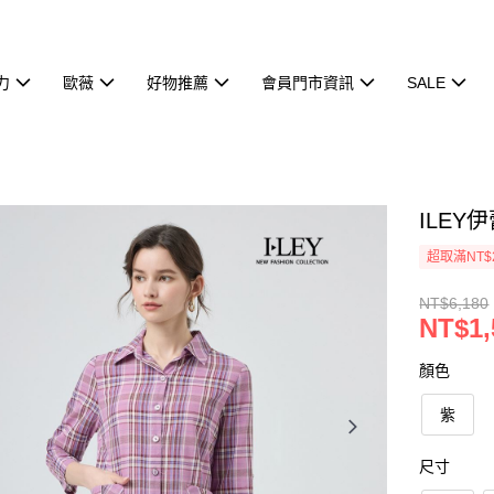
力
歐薇
好物推薦
會員門市資訊
SALE
ILEY
超取滿NT$
NT$6,180
NT$1,
顏色
紫
尺寸