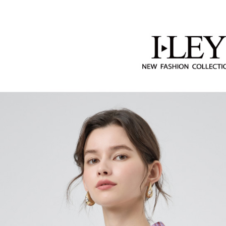
2.透過簡
活動專區
付」結帳
每筆NT$1
帳／街口支
２．訂單
【伊蕾 IL
３．收到繳
萊爾富取
【注意事
／ATM／
1.本服務
每筆NT$1
※ 請注意
用戶於交
絡購買商品
款買賣價
先享後付
付款後萊
2.基於同
※ 交易是
每筆NT$1
資料（包
是否繳費成
用，由本
付客戶支
7-11取貨
3.完整用
【注意事
每筆NT$1
１．透過由
交易，需
付款後7-1
求債權轉
每筆NT$1
２．關於
https://aft
宅配
３．未成
「AFTE
每筆NT$1
任。
４．使用「
宅配離島
即時審查
每筆NT$1
結果請求
５．嚴禁
付款後門
形，恩沛