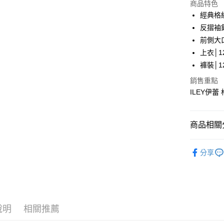
LINE Pay
上海商
商品特色
國泰世
經典格
Apple Pay
臺灣中
反摺袖
匯豐（
街口支付
前側大
聯邦商
上衣│12
元大商
悠遊付
褲裝│12
玉山商
台新國
全盈+PAY
銷售重點
台灣樂
ILEY伊蕾
大哥付你
相關說明
【大哥付
AFTEE先
商品相關分
1.本服務
2.付款方
相關說明
【伊蕾 IL
流程，驗
【關於「A
分享
完成交易
AFTEE
【伊蕾 IL
3.實際核
便利好安
運送方式
4.訂單成
１．簡單
【伊蕾 IL
消。如遇
２．便利
全家取貨
無法說明
３．安心
【伊蕾 IL
【繳款方
每筆NT$1
1.分期款
說明
相關推薦
【「AFT
【伊蕾 IL
醒簡訊。
付款後全
１．於結帳