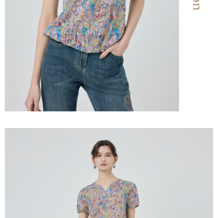
３．未成年的使用者請事先徵得法定代理人或監護人之同意方可使用
每筆NT$120，滿NT$2,500(含以上)免運費
「AFTEE先享後付」，若未經同意申辦者引起之損失，本公司不負相關責
任。
宅配離島
４．使用「AFTEE先享後付」時，將依據個別帳號之用戶狀況，依本公司即
每筆NT$120，滿NT$2,500(含以上)免運費
時審查核予不同之上限額度；若仍有額度不足之情形，本公司將視審查結果
請求用戶進行身份認證。
付款後門市自取
５．嚴禁一人註冊多個帳號或使用他人資訊註冊。若發現惡意使用之情形，
恩沛科技股份有限公司將有權停止該用戶之使用額度並採取法律行動。
免運費
海外配送
查看運費