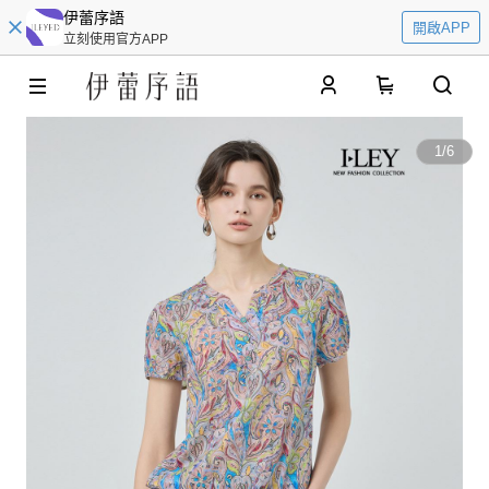
伊蕾序語
開啟APP
立刻使用官方APP
0
1
/
6