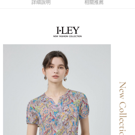
成交易。
詳細說明
相關推薦
AFTEE先享後付是「在收到商品之後才付款」的支付方式。 讓您購物簡單
運送方式
3.實際核准額度、可分期數及費用金額請依後續交易確認頁面所載為準。
便利好安心！
4.訂單成立30分鐘內，如未前往確認交易或遇審核未通過，訂單將自動取
１．簡單：不需註冊會員、不需綁卡、不需儲值。
全家取貨付款
消。如遇「轉專審核」未通過狀況，表示未達大哥付你分期系統評分，恕無
２．便利：只要手機號碼，簡訊認證，即可結帳。
法說明評估內容。
每筆NT$120，滿NT$2,500(含以上)免運費
３．安心：先確認商品／服務後，再付款。
【繳款方式說明】
1.分期款項不併入電信帳單，「大哥付你分期」於每月結算日後寄送繳費提
付款後全家取貨
【「AFTEE先享後付」結帳流程】
醒簡訊。
１．於結帳方式選擇「AFTEE先享後付」後，將跳轉至「AFTEE先享後付」
每筆NT$120，滿NT$2,500(含以上)免運費
2.透過簡訊連結打開帳單後，可選擇「超商條碼／台灣大直營門市／銀行轉
結帳頁面，進行簡訊認證並確認金額後，即可完成結帳。
帳／街口支付／iPASS MONEY」等通路繳費。
２．訂單成立數日內，您將收到繳費通知簡訊。
萊爾富取貨付款
３．收到繳費通知簡訊後14天內，點擊此簡訊中的連結，可透過四大超商／
【注意事項】
每筆NT$120，滿NT$2,500(含以上)免運費
ATM／網路銀行／等多元方式進行付款，方視為交易完成。
1.本服務係由「台灣大哥大股份有限公司」（以下簡稱本公司）所提供，讓
※ 請注意：結帳手續完成當下不需立刻繳費，但若您需要取消訂單，請聯絡
用戶於交易時，得透過本服務購買商品或服務，並由商店將買賣／分期付款
付款後萊爾富取貨
購買商品的店家。未經商家同意取消之訂單仍視為有效，需透過AFTEE先享
買賣價金債權讓與本公司後，依約使用本公司帳單繳交帳款。
後付繳納相關費用。
每筆NT$120，滿NT$2,500(含以上)免運費
2.基於同意付款使用「大哥付你分期」之契約關係目的，商店將以您的個人
※ 交易是否成功請以「AFTEE先享後付 」之結帳頁面顯示為準，若有關於
資料（包含姓名、電話或地址）提供予台灣大哥大進項蒐集、處理及利用，
是否繳費成功／繳費後需取消欲退款等相關疑問，請聯繫「AFTEE先享後付
7-11取貨付款
由本公司與您本人進行分期帳單所需資料之確認、核對及更正。
客戶支援中心」
https://netprotections.freshdesk.com/support/home
3.完整用戶服務條款，請詳閱以下連結：
https://oppay.tw/userRule
每筆NT$120，滿NT$2,500(含以上)免運費
【注意事項】
１．透過由恩沛科技股份有限公司提供之「AFTEE先享後付」服務完成之交
付款後7-11取貨
易，需依本服務之必要範圍內提供個人資料，並將交易相關給付款項請求債
每筆NT$120，滿NT$2,500(含以上)免運費
權轉讓予恩沛科技股份有限公司。
２．關於個人資料處理事宜，請瀏覽以下網址：
宅配
https://aftee.tw/terms/#terms3