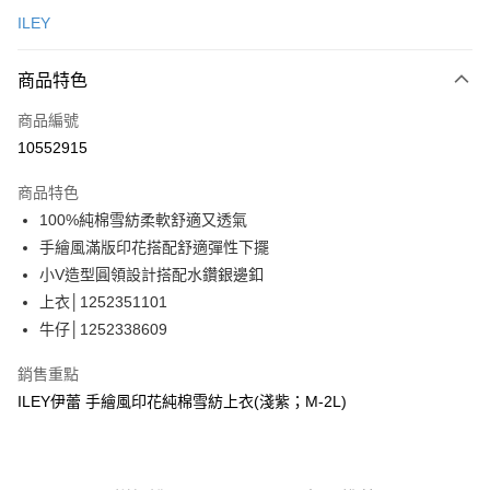
信用卡一次付款
ILEY
信用卡分期付款
3 期 0 利率 每期
NT$930
21家銀行
商品特色
合作金庫商業銀行
第一商業銀行
超商取貨付款
商品編號
華南商業銀行
彰化商業銀行
10552915
LINE Pay
上海商業儲蓄銀行
台北富邦商業銀行
國泰世華商業銀行
兆豐國際商業銀行
商品特色
Apple Pay
臺灣中小企業銀行
台中商業銀行
100%純棉雪紡柔軟舒適又透氣
匯豐（台灣）商業銀行
華泰商業銀行
街口支付
手繪風滿版印花搭配舒適彈性下擺
聯邦商業銀行
遠東國際商業銀行
元大商業銀行
永豐商業銀行
小V造型圓領設計搭配水鑽銀邊釦
悠遊付
玉山商業銀行
星展（台灣）商業銀行
上衣│1252351101
台新國際商業銀行
中國信託商業銀行
全盈+PAY
牛仔│1252338609
台灣樂天信用卡公司
大哥付你分期
銷售重點
相關說明
ILEY伊蕾 手繪風印花純棉雪紡上衣(淺紫；M-2L)
【大哥付你分期使用說明】
AFTEE先享後付
1.本服務由台灣大哥大提供，台灣大哥大用戶可立即使用無須另外申請。
2.付款方式選擇「大哥付你分期」，訂單成立後會自動跳轉到大哥付的交易
相關說明
流程，驗證手機門號後，選擇欲分期的期數、繳款截止日，確認付款後即完
【關於「AFTEE先享後付」】