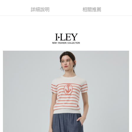
成交易。
AFTEE先享後付是「在收到商品之後才付款」的支付方式。 讓您購物簡單
運送方式
3.實際核准額度、可分期數及費用金額請依後續交易確認頁面所載為準。
便利好安心！
詳細說明
相關推薦
4.訂單成立30分鐘內，如未前往確認交易或遇審核未通過，訂單將自動取
１．簡單：不需註冊會員、不需綁卡、不需儲值。
全家取貨付款
消。如遇「轉專審核」未通過狀況，表示未達大哥付你分期系統評分，恕無
２．便利：只要手機號碼，簡訊認證，即可結帳。
法說明評估內容。
每筆NT$120，滿NT$2,500(含以上)免運費
３．安心：先確認商品／服務後，再付款。
【繳款方式說明】
1.分期款項不併入電信帳單，「大哥付你分期」於每月結算日後寄送繳費提
付款後全家取貨
【「AFTEE先享後付」結帳流程】
醒簡訊。
１．於結帳方式選擇「AFTEE先享後付」後，將跳轉至「AFTEE先享後付」
每筆NT$120，滿NT$2,500(含以上)免運費
2.透過簡訊連結打開帳單後，可選擇「超商條碼／台灣大直營門市／銀行轉
結帳頁面，進行簡訊認證並確認金額後，即可完成結帳。
帳／街口支付／iPASS MONEY」等通路繳費。
２．訂單成立數日內，您將收到繳費通知簡訊。
萊爾富取貨付款
３．收到繳費通知簡訊後14天內，點擊此簡訊中的連結，可透過四大超商／
【注意事項】
每筆NT$120，滿NT$2,500(含以上)免運費
ATM／網路銀行／等多元方式進行付款，方視為交易完成。
1.本服務係由「台灣大哥大股份有限公司」（以下簡稱本公司）所提供，讓
※ 請注意：結帳手續完成當下不需立刻繳費，但若您需要取消訂單，請聯絡
用戶於交易時，得透過本服務購買商品或服務，並由商店將買賣／分期付款
付款後萊爾富取貨
購買商品的店家。未經商家同意取消之訂單仍視為有效，需透過AFTEE先享
買賣價金債權讓與本公司後，依約使用本公司帳單繳交帳款。
後付繳納相關費用。
每筆NT$120，滿NT$2,500(含以上)免運費
2.基於同意付款使用「大哥付你分期」之契約關係目的，商店將以您的個人
※ 交易是否成功請以「AFTEE先享後付 」之結帳頁面顯示為準，若有關於
資料（包含姓名、電話或地址）提供予台灣大哥大進項蒐集、處理及利用，
是否繳費成功／繳費後需取消欲退款等相關疑問，請聯繫「AFTEE先享後付
7-11取貨付款
由本公司與您本人進行分期帳單所需資料之確認、核對及更正。
客戶支援中心」
https://netprotections.freshdesk.com/support/home
3.完整用戶服務條款，請詳閱以下連結：
https://oppay.tw/userRule
每筆NT$120，滿NT$2,500(含以上)免運費
【注意事項】
１．透過由恩沛科技股份有限公司提供之「AFTEE先享後付」服務完成之交
付款後7-11取貨
易，需依本服務之必要範圍內提供個人資料，並將交易相關給付款項請求債
每筆NT$120，滿NT$2,500(含以上)免運費
權轉讓予恩沛科技股份有限公司。
２．關於個人資料處理事宜，請瀏覽以下網址：
宅配
https://aftee.tw/terms/#terms3