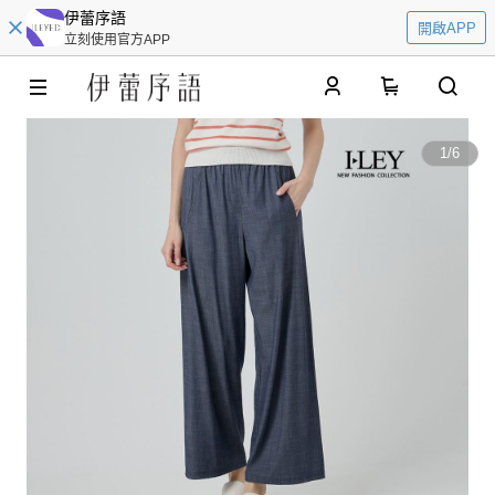
伊蕾序語
開啟APP
立刻使用官方APP
0
1
/
6