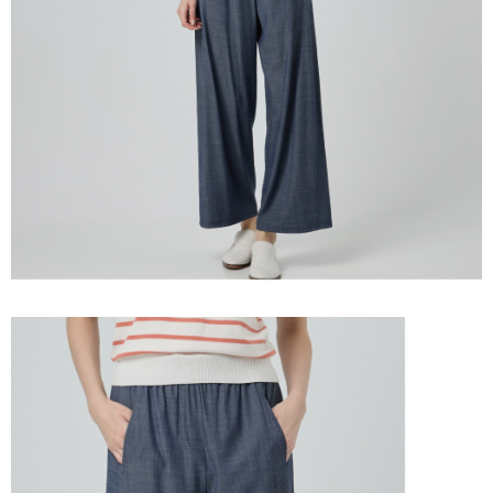
３．未成年的使用者請事先徵得法定代理人或監護人之同意方可使用
每筆NT$120，滿NT$2,500(含以上)免運費
「AFTEE先享後付」，若未經同意申辦者引起之損失，本公司不負相關責
任。
宅配離島
４．使用「AFTEE先享後付」時，將依據個別帳號之用戶狀況，依本公司即
每筆NT$120，滿NT$2,500(含以上)免運費
時審查核予不同之上限額度；若仍有額度不足之情形，本公司將視審查結果
請求用戶進行身份認證。
付款後門市自取
５．嚴禁一人註冊多個帳號或使用他人資訊註冊。若發現惡意使用之情形，
恩沛科技股份有限公司將有權停止該用戶之使用額度並採取法律行動。
免運費
海外配送
查看運費