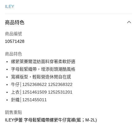
信用卡一次付款
ILEY
信用卡分期付款
3 期 0 利率 每期
NT$930
21家銀行
商品特色
合作金庫商業銀行
第一商業銀行
超商取貨付款
商品編號
華南商業銀行
彰化商業銀行
10571428
LINE Pay
上海商業儲蓄銀行
台北富邦商業銀行
國泰世華商業銀行
兆豐國際商業銀行
商品特色
Apple Pay
臺灣中小企業銀行
台中商業銀行
縲縈萊賽爾混紡面料穿著柔軟舒適
匯豐（台灣）商業銀行
華泰商業銀行
街口支付
字母鬆緊織帶，增添街頭潮酷風格
聯邦商業銀行
遠東國際商業銀行
元大商業銀行
永豐商業銀行
寬褲版型，輕鬆營造休閒自在感
悠遊付
玉山商業銀行
星展（台灣）商業銀行
牛仔│1252368622 1252368322
台新國際商業銀行
中國信託商業銀行
全盈+PAY
上衣│1251461509 1252531201
台灣樂天信用卡公司
針織│1251455011
大哥付你分期
相關說明
銷售重點
【大哥付你分期使用說明】
AFTEE先享後付
ILEY伊蕾 字母鬆緊織帶縲縈牛仔寬褲(藍；M-2L)
1.本服務由台灣大哥大提供，台灣大哥大用戶可立即使用無須另外申請。
2.付款方式選擇「大哥付你分期」，訂單成立後會自動跳轉到大哥付的交易
相關說明
流程，驗證手機門號後，選擇欲分期的期數、繳款截止日，確認付款後即完
【關於「AFTEE先享後付」】