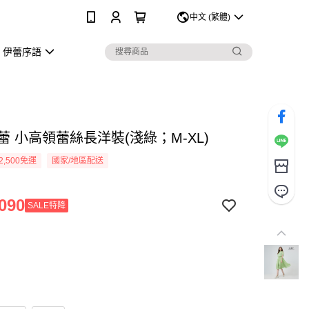
0
中文 (繁體)
伊蕾序語
伊蕾 小高領蕾絲長洋裝(淺綠；M-XL)
2,500免運
國家/地區配送
090
SALE特降