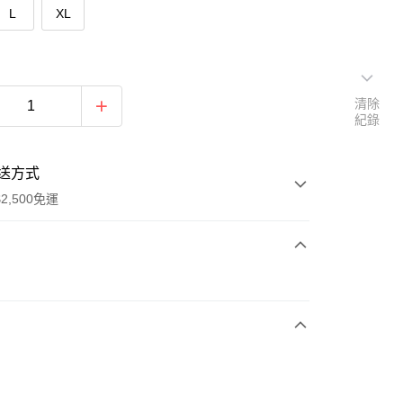
L
XL
清除
紀錄
送方式
2,500免運
次付款
期付款
0 利率 每期
NT$863
21家銀行
庫商業銀行
第一商業銀行
付款
業銀行
彰化商業銀行