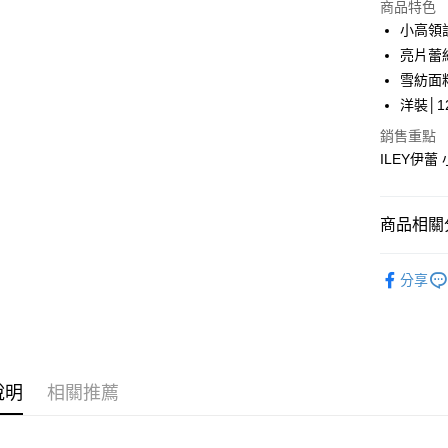
LINE Pay
上海商
商品特色
國泰世
小高領
Apple Pay
臺灣中
亮片蕾
匯豐（
街口支付
雪紡面
聯邦商
洋裝│12
元大商
悠遊付
玉山商
銷售重點
台新國
全盈+PAY
ILEY伊蕾
台灣樂
大哥付你
相關說明
商品相關分
【大哥付
AFTEE先
1.本服務
【伊蕾 IL
2.付款方
相關說明
分享
流程，驗
【關於「A
【伊蕾 IL
完成交易
AFTEE
3.實際核
便利好安
【伊蕾 IL
運送方式
4.訂單成
１．簡單
消。如遇
【伊蕾 IL
２．便利
全家取貨
無法說明
３．安心
說明
相關推薦
【伊蕾 IL
【繳款方
每筆NT$1
1.分期款
【「AFT
活動專區
醒簡訊。
付款後全
１．於結帳