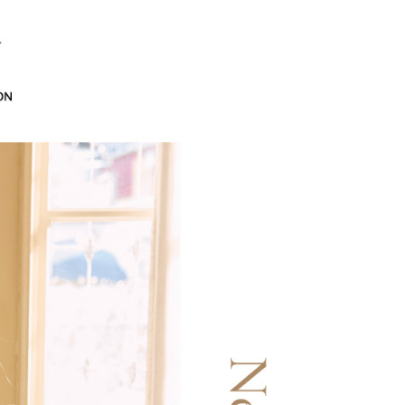
訊連結打開帳單後，可選擇「超商條碼／台灣大直營門市／銀行轉
頁面，進行簡訊認證並確認金額後，即可完成結帳。
EY】
海島度假穿搭
20，滿NT$2,500(含以上)免運費
付／iPASS MONEY」等通路繳費。
成立數日內，您將收到繳費通知簡訊。
費通知簡訊後14天內，點擊此簡訊中的連結，可透過四大超商
貨付款
項】
網路銀行／等多元方式進行付款，方視為交易完成。
係由「台灣大哥大股份有限公司」（以下簡稱本公司）所提供，讓
20，滿NT$2,500(含以上)免運費
：結帳手續完成當下不需立刻繳費，但若您需要取消訂單，請聯
易時，得透過本服務購買商品或服務，並由商店將買賣／分期付
的店家。未經商家同意取消之訂單仍視為有效，需透過AFTEE
金債權讓與本公司後，依約使用本公司帳單繳交帳款。
繳納相關費用。
爾富取貨
意付款使用「大哥付你分期」之契約關係目的，商店將以您的個人
否成功請以「AFTEE先享後付 」之結帳頁面顯示為準，若有關於
20，滿NT$2,500(含以上)免運費
含姓名、電話或地址）提供予台灣大哥大進項蒐集、處理及利
功／繳費後需取消欲退款等相關疑問，請聯繫「AFTEE先享後
公司與您本人進行分期帳單所需資料之確認、核對及更正。
援中心」
https://netprotections.freshdesk.com/support/home
付款
戶服務條款，請詳閱以下連結：
https://oppay.tw/userRule
項】
20，滿NT$2,500(含以上)免運費
恩沛科技股份有限公司提供之「AFTEE先享後付」服務完成之
依本服務之必要範圍內提供個人資料，並將交易相關給付款項請
1取貨
讓予恩沛科技股份有限公司。
20，滿NT$2,500(含以上)免運費
個人資料處理事宜，請瀏覽以下網址：
ee.tw/terms/#terms3
年的使用者請事先徵得法定代理人或監護人之同意方可使用
E先享後付」，若未經同意申辦者引起之損失，本公司不負相關責
20，滿NT$2,500(含以上)免運費
AFTEE先享後付」時，將依據個別帳號之用戶狀況，依本公司
核予不同之上限額度；若仍有額度不足之情形，本公司將視審查
20，滿NT$2,500(含以上)免運費
用戶進行身份認證。
一人註冊多個帳號或使用他人資訊註冊。若發現惡意使用之情
市自取
科技股份有限公司將有權停止該用戶之使用額度並採取法律行