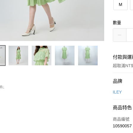
M
數量
付款與運
超取滿NT$
付款方式
品牌
信用卡一
ILEY
信用卡分
商品特色
3 期 
商品編號
合作金
超商取貨
10590057
華南商