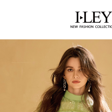
2.透過簡
付」結帳
【伊蕾 IL
每筆NT$1
帳／街口支
２．訂單
３．收到繳
萊爾富取
【注意事
／ATM／
1.本服務
每筆NT$1
※ 請注意
用戶於交
絡購買商品
款買賣價
先享後付
付款後萊
2.基於同
※ 交易是
每筆NT$1
資料（包
是否繳費成
用，由本
付客戶支
7-11取貨
3.完整用
【注意事
每筆NT$1
１．透過由
交易，需
付款後7-1
求債權轉
每筆NT$1
２．關於
https://aft
宅配
３．未成
「AFTE
每筆NT$1
任。
４．使用「
宅配離島
即時審查
每筆NT$1
結果請求
５．嚴禁
付款後門
形，恩沛