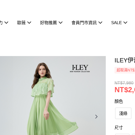
力
歐薇
好物推薦
會員門市資訊
SALE
ILEY
超取滿NT$
NT$7,980
NT$2,
顏色
淺綠
尺寸