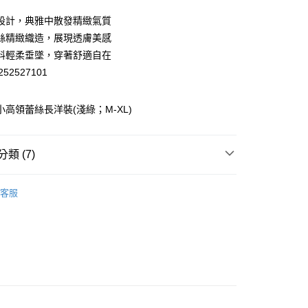
業儲蓄銀行
台北富邦商業銀行
華商業銀行
兆豐國際商業銀行
設計，典雅中散發精緻氣質
小企業銀行
台中商業銀行
絲精緻織造，展現透膚美感
台灣）商業銀行
華泰商業銀行
料輕柔垂墜，穿著舒適自在
業銀行
遠東國際商業銀行
52527101
業銀行
永豐商業銀行
業銀行
星展（台灣）商業銀行
際商業銀行
中國信託商業銀行
 小高領蕾絲長洋裝(淺綠；M-XL)
天信用卡公司
分期
類 (7)
你分期使用說明】
享後付
由台灣大哥大提供，台灣大哥大用戶可立即使用無須另外申請。
EY】
洋裝│DRESS
式選擇「大哥付你分期」，訂單成立後會自動跳轉到大哥付的交易
客服
證手機門號後，選擇欲分期的期數、繳款截止日，確認付款後即
FTEE先享後付」】
EY】
高奢洋裝&小香風
。
先享後付是「在收到商品之後才付款」的支付方式。 讓您購物簡單
准額度、可分期數及費用金額請依後續交易確認頁面所載為準。
心！
EY】
全部商品│ALL
立30分鐘內，如未前往確認交易或遇審核未通過，訂單將自動取
：不需註冊會員、不需綁卡、不需儲值。
「轉專審核」未通過狀況，表示未達大哥付你分期系統評分，恕
EY】
SALE 2.8折起↘買三送一 全系列
：只要手機號碼，簡訊認證，即可結帳。
付款
評估內容。
：先確認商品／服務後，再付款。
EY】
SALE 2.8折起↘買三送一-洋裝
式說明】
20，滿NT$2,500(含以上)免運費
項不併入電信帳單，「大哥付你分期」於每月結算日後寄送繳費提
EE先享後付」結帳流程】
家取貨
方式選擇「AFTEE先享後付」後，將跳轉至「AFTEE先享後