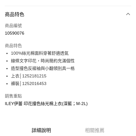
信用卡分期付款
3 期 0 利率 每期
NT$830
21家銀行
商品特色
合作金庫商業銀行
第一商業銀行
超商取貨付款
商品編號
華南商業銀行
彰化商業銀行
10590076
LINE Pay
上海商業儲蓄銀行
台北富邦商業銀行
國泰世華商業銀行
兆豐國際商業銀行
商品特色
Apple Pay
臺灣中小企業銀行
台中商業銀行
100%絲光棉面料穿著舒適透氣
匯豐（台灣）商業銀行
華泰商業銀行
街口支付
線條文字印花，時尚簡約充滿個性
聯邦商業銀行
遠東國際商業銀行
元大商業銀行
永豐商業銀行
造型撞色反褶袖與小翻領別具一格
悠遊付
玉山商業銀行
星展（台灣）商業銀行
上衣│1252181215
台新國際商業銀行
中國信託商業銀行
全盈+PAY
褲裝│1252016453
台灣樂天信用卡公司
大哥付你分期
銷售重點
相關說明
ILEY伊蕾 印花撞色絲光棉上衣(深藍；M-2L)
【大哥付你分期使用說明】
AFTEE先享後付
1.本服務由台灣大哥大提供，台灣大哥大用戶可立即使用無須另外申請。
2.付款方式選擇「大哥付你分期」，訂單成立後會自動跳轉到大哥付的交易
相關說明
流程，驗證手機門號後，選擇欲分期的期數、繳款截止日，確認付款後即完
【關於「AFTEE先享後付」】
成交易。
詳細說明
相關推薦
AFTEE先享後付是「在收到商品之後才付款」的支付方式。 讓您購物簡單
運送方式
3.實際核准額度、可分期數及費用金額請依後續交易確認頁面所載為準。