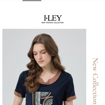
便利好安心！
4.訂單成立30分鐘內，如未前往確認交易或遇審核未通過，訂單將自動取
１．簡單：不需註冊會員、不需綁卡、不需儲值。
全家取貨付款
消。如遇「轉專審核」未通過狀況，表示未達大哥付你分期系統評分，恕無
２．便利：只要手機號碼，簡訊認證，即可結帳。
法說明評估內容。
每筆NT$120，滿NT$2,500(含以上)免運費
３．安心：先確認商品／服務後，再付款。
【繳款方式說明】
1.分期款項不併入電信帳單，「大哥付你分期」於每月結算日後寄送繳費提
付款後全家取貨
【「AFTEE先享後付」結帳流程】
醒簡訊。
１．於結帳方式選擇「AFTEE先享後付」後，將跳轉至「AFTEE先享後付」
每筆NT$120，滿NT$2,500(含以上)免運費
2.透過簡訊連結打開帳單後，可選擇「超商條碼／台灣大直營門市／銀行轉
結帳頁面，進行簡訊認證並確認金額後，即可完成結帳。
帳／街口支付／iPASS MONEY」等通路繳費。
２．訂單成立數日內，您將收到繳費通知簡訊。
萊爾富取貨付款
３．收到繳費通知簡訊後14天內，點擊此簡訊中的連結，可透過四大超商／
【注意事項】
每筆NT$120，滿NT$2,500(含以上)免運費
ATM／網路銀行／等多元方式進行付款，方視為交易完成。
1.本服務係由「台灣大哥大股份有限公司」（以下簡稱本公司）所提供，讓
※ 請注意：結帳手續完成當下不需立刻繳費，但若您需要取消訂單，請聯絡
用戶於交易時，得透過本服務購買商品或服務，並由商店將買賣／分期付款
付款後萊爾富取貨
購買商品的店家。未經商家同意取消之訂單仍視為有效，需透過AFTEE先享
買賣價金債權讓與本公司後，依約使用本公司帳單繳交帳款。
後付繳納相關費用。
每筆NT$120，滿NT$2,500(含以上)免運費
2.基於同意付款使用「大哥付你分期」之契約關係目的，商店將以您的個人
※ 交易是否成功請以「AFTEE先享後付 」之結帳頁面顯示為準，若有關於
資料（包含姓名、電話或地址）提供予台灣大哥大進項蒐集、處理及利用，
是否繳費成功／繳費後需取消欲退款等相關疑問，請聯繫「AFTEE先享後付
7-11取貨付款
由本公司與您本人進行分期帳單所需資料之確認、核對及更正。
客戶支援中心」
https://netprotections.freshdesk.com/support/home
3.完整用戶服務條款，請詳閱以下連結：
https://oppay.tw/userRule
每筆NT$120，滿NT$2,500(含以上)免運費
【注意事項】
１．透過由恩沛科技股份有限公司提供之「AFTEE先享後付」服務完成之交
付款後7-11取貨
易，需依本服務之必要範圍內提供個人資料，並將交易相關給付款項請求債
每筆NT$120，滿NT$2,500(含以上)免運費
權轉讓予恩沛科技股份有限公司。
２．關於個人資料處理事宜，請瀏覽以下網址：
宅配
https://aftee.tw/terms/#terms3
３．未成年的使用者請事先徵得法定代理人或監護人之同意方可使用
每筆NT$120，滿NT$2,500(含以上)免運費