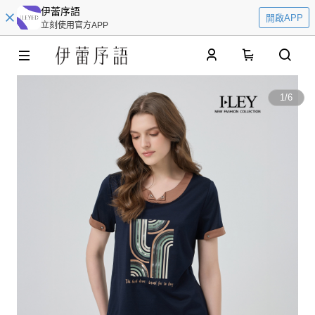
伊蕾序語
開啟APP
立刻使用官方APP
0
1
/
6