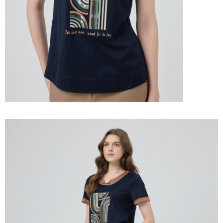
「AFTEE先享後付」，若未經同意申辦者引起之損失，本公司不負相關責
任。
宅配離島
４．使用「AFTEE先享後付」時，將依據個別帳號之用戶狀況，依本公司即
每筆NT$120，滿NT$2,500(含以上)免運費
時審查核予不同之上限額度；若仍有額度不足之情形，本公司將視審查結果
請求用戶進行身份認證。
付款後門市自取
５．嚴禁一人註冊多個帳號或使用他人資訊註冊。若發現惡意使用之情形，
恩沛科技股份有限公司將有權停止該用戶之使用額度並採取法律行動。
免運費
海外配送
查看運費