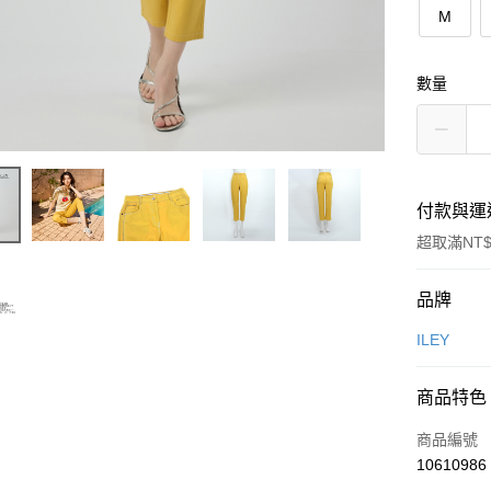
M
數量
付款與運
超取滿NT$
付款方式
品牌
信用卡一
ILEY
信用卡分
商品特色
3 期 
商品編號
合作金
超商取貨
10610986
華南商