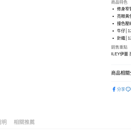
LINE Pay
上海商
商品特色
國泰世
修身窄
Apple Pay
臺灣中
亮眼黃
匯豐（
街口支付
撞色壓
聯邦商
牛仔│12
元大商
悠遊付
針織│12
玉山商
台新國
全盈+PAY
銷售重點
台灣樂
ILEY伊蕾
大哥付你
相關說明
【大哥付
AFTEE先
商品相關分
1.本服務
2.付款方
相關說明
【伊蕾 IL
流程，驗
【關於「A
分享
完成交易
AFTEE
【伊蕾 IL
3.實際核
便利好安
運送方式
4.訂單成
１．簡單
【伊蕾 IL
消。如遇
２．便利
全家取貨
無法說明
３．安心
【伊蕾 IL
【繳款方
每筆NT$1
1.分期款
說明
相關推薦
【「AFT
【伊蕾 IL
醒簡訊。
付款後全
１．於結帳