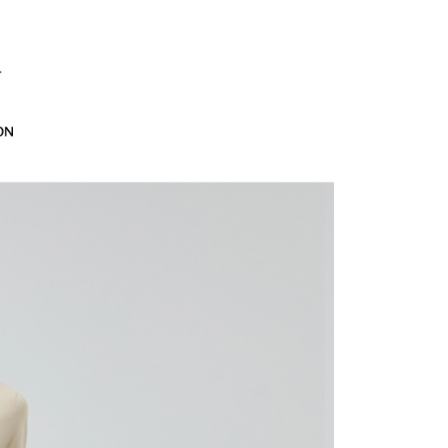
訊連結打開帳單後，可選擇「超商條碼／台灣大直營門市／銀行轉
頁面，進行簡訊認證並確認金額後，即可完成結帳。
20，滿NT$2,500(含以上)免運費
付／iPASS MONEY」等通路繳費。
成立數日內，您將收到繳費通知簡訊。
EY】
海島度假穿搭
費通知簡訊後14天內，點擊此簡訊中的連結，可透過四大超商
貨付款
項】
網路銀行／等多元方式進行付款，方視為交易完成。
EY】
𝟮𝟬𝟮𝟲流行色：透明黃
係由「台灣大哥大股份有限公司」（以下簡稱本公司）所提供，讓
20，滿NT$2,500(含以上)免運費
：結帳手續完成當下不需立刻繳費，但若您需要取消訂單，請聯
易時，得透過本服務購買商品或服務，並由商店將買賣／分期付
的店家。未經商家同意取消之訂單仍視為有效，需透過AFTEE
EY】
SALE 2.8折起↘買三送一-下半身
金債權讓與本公司後，依約使用本公司帳單繳交帳款。
繳納相關費用。
爾富取貨
意付款使用「大哥付你分期」之契約關係目的，商店將以您的個人
否成功請以「AFTEE先享後付 」之結帳頁面顯示為準，若有關於
20，滿NT$2,500(含以上)免運費
含姓名、電話或地址）提供予台灣大哥大進項蒐集、處理及利
功／繳費後需取消欲退款等相關疑問，請聯繫「AFTEE先享後
公司與您本人進行分期帳單所需資料之確認、核對及更正。
援中心」
https://netprotections.freshdesk.com/support/home
付款
戶服務條款，請詳閱以下連結：
https://oppay.tw/userRule
項】
20，滿NT$2,500(含以上)免運費
恩沛科技股份有限公司提供之「AFTEE先享後付」服務完成之
依本服務之必要範圍內提供個人資料，並將交易相關給付款項請
1取貨
讓予恩沛科技股份有限公司。
20，滿NT$2,500(含以上)免運費
個人資料處理事宜，請瀏覽以下網址：
ee.tw/terms/#terms3
年的使用者請事先徵得法定代理人或監護人之同意方可使用
E先享後付」，若未經同意申辦者引起之損失，本公司不負相關責
20，滿NT$2,500(含以上)免運費
AFTEE先享後付」時，將依據個別帳號之用戶狀況，依本公司
核予不同之上限額度；若仍有額度不足之情形，本公司將視審查
20，滿NT$2,500(含以上)免運費
用戶進行身份認證。
一人註冊多個帳號或使用他人資訊註冊。若發現惡意使用之情
市自取
科技股份有限公司將有權停止該用戶之使用額度並採取法律行