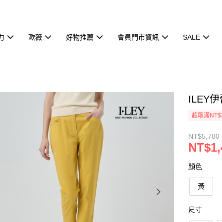
力
歐薇
好物推薦
會員門市資訊
SALE
ILEY
超取滿NT$
NT$5,780
NT$1,
顏色
黃
尺寸