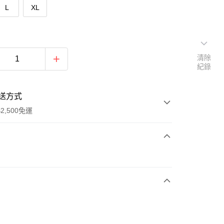
L
XL
清除
紀錄
送方式
2,500免運
次付款
期付款
0 利率 每期
NT$563
21家銀行
庫商業銀行
第一商業銀行
付款
業銀行
彰化商業銀行