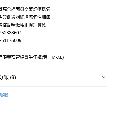
業儲蓄銀行
台北富邦商業銀行
華商業銀行
兆豐國際商業銀行
管高含棉面料穿著舒適透氣
小企業銀行
台中商業銀行
色與側邊刺繡增添個性細節
台灣）商業銀行
華泰商業銀行
線搭配精緻腰釦提升質感
業銀行
遠東國際商業銀行
52338607
業銀行
永豐商業銀行
51175006
業銀行
星展（台灣）商業銀行
際商業銀行
中國信託商業銀行
天信用卡公司
 亮眼黃窄管棉質牛仔褲(黃；M-XL)
分期
你分期使用說明】
享後付
類 (9)
由台灣大哥大提供，台灣大哥大用戶可立即使用無須另外申請。
式選擇「大哥付你分期」，訂單成立後會自動跳轉到大哥付的交易
EY】
證手機門號後，選擇欲分期的期數、繳款截止日，確認付款後即
牛仔│DENIM
FTEE先享後付」】
客服
。
先享後付是「在收到商品之後才付款」的支付方式。 讓您購物簡單
EY】
全部商品│ALL
准額度、可分期數及費用金額請依後續交易確認頁面所載為準。
心！
立30分鐘內，如未前往確認交易或遇審核未通過，訂單將自動取
：不需註冊會員、不需綁卡、不需儲值。
EY】
SALE 2.8折起↘買三送一 全系列
「轉專審核」未通過狀況，表示未達大哥付你分期系統評分，恕
：只要手機號碼，簡訊認證，即可結帳。
付款
評估內容。
：先確認商品／服務後，再付款。
EY】
SALE均一價-$1490
式說明】
20，滿NT$2,500(含以上)免運費
項不併入電信帳單，「大哥付你分期」於每月結算日後寄送繳費提
EE先享後付」結帳流程】
EY】
SALE均一價專區
家取貨
方式選擇「AFTEE先享後付」後，將跳轉至「AFTEE先享後