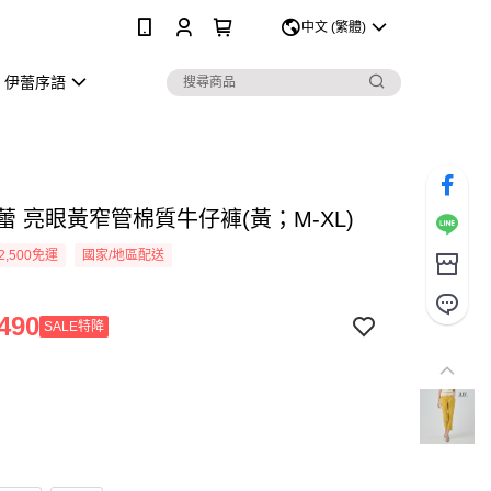
0
中文 (繁體)
伊蕾序語
伊蕾 亮眼黃窄管棉質牛仔褲(黃；M-XL)
2,500免運
國家/地區配送
490
SALE特降