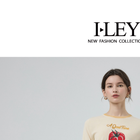
2.透過簡
活動專區
付」結帳
每筆NT$1
帳／街口支
２．訂單
【伊蕾 IL
３．收到繳
萊爾富取
【注意事
／ATM／
【伊蕾 IL
1.本服務
每筆NT$1
※ 請注意
用戶於交
絡購買商品
【伊蕾 IL
款買賣價
先享後付
付款後萊
2.基於同
※ 交易是
每筆NT$1
資料（包
是否繳費成
用，由本
付客戶支
7-11取貨
3.完整用
【注意事
每筆NT$1
１．透過由
交易，需
付款後7-1
求債權轉
每筆NT$1
２．關於
https://aft
宅配
３．未成
「AFTE
每筆NT$1
任。
４．使用「
宅配離島
即時審查
每筆NT$1
結果請求
５．嚴禁
付款後門
形，恩沛