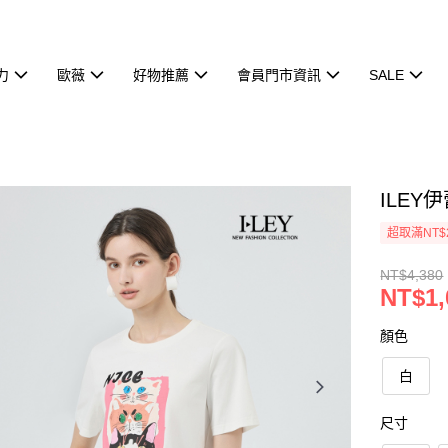
力
歐薇
好物推薦
會員門市資訊
SALE
ILEY
超取滿NT$
NT$4,380
NT$1,
顏色
白
尺寸