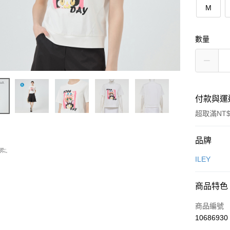
M
數量
付款與運
超取滿NT$
付款方式
品牌
信用卡一
ILEY
信用卡分
商品特色
3 期 
商品編號
合作金
超商取貨
10686930
華南商