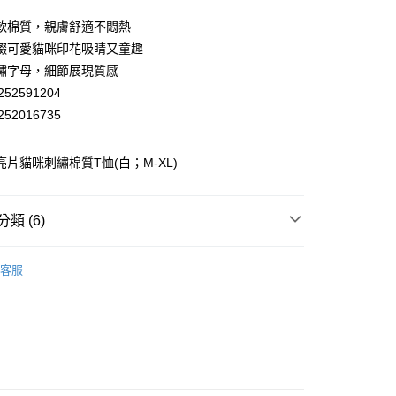
業儲蓄銀行
台北富邦商業銀行
華商業銀行
兆豐國際商業銀行
軟棉質，親膚舒適不悶熱
小企業銀行
台中商業銀行
綴可愛貓咪印花吸睛又童趣
台灣）商業銀行
華泰商業銀行
繡字母，細節展現質感
業銀行
遠東國際商業銀行
52591204
業銀行
永豐商業銀行
52016735
業銀行
星展（台灣）商業銀行
際商業銀行
中國信託商業銀行
天信用卡公司
 亮片貓咪刺繡棉質T恤(白；M-XL)
分期
你分期使用說明】
享後付
類 (6)
由台灣大哥大提供，台灣大哥大用戶可立即使用無須另外申請。
式選擇「大哥付你分期」，訂單成立後會自動跳轉到大哥付的交易
EY】
證手機門號後，選擇欲分期的期數、繳款截止日，確認付款後即
棉質上衣│T-SHIRT
FTEE先享後付」】
客服
。
先享後付是「在收到商品之後才付款」的支付方式。 讓您購物簡單
EY】
全部商品│ALL
准額度、可分期數及費用金額請依後續交易確認頁面所載為準。
心！
立30分鐘內，如未前往確認交易或遇審核未通過，訂單將自動取
：不需註冊會員、不需綁卡、不需儲值。
EY】
SALE 2.8折起↘買三送一 全系列
「轉專審核」未通過狀況，表示未達大哥付你分期系統評分，恕
：只要手機號碼，簡訊認證，即可結帳。
付款
評估內容。
：先確認商品／服務後，再付款。
式說明】
20，滿NT$2,500(含以上)免運費
項不併入電信帳單，「大哥付你分期」於每月結算日後寄送繳費提
EE先享後付」結帳流程】
EY】
𝟮𝟬𝟮𝟲流行趨勢-雲舞白
家取貨
方式選擇「AFTEE先享後付」後，將跳轉至「AFTEE先享後