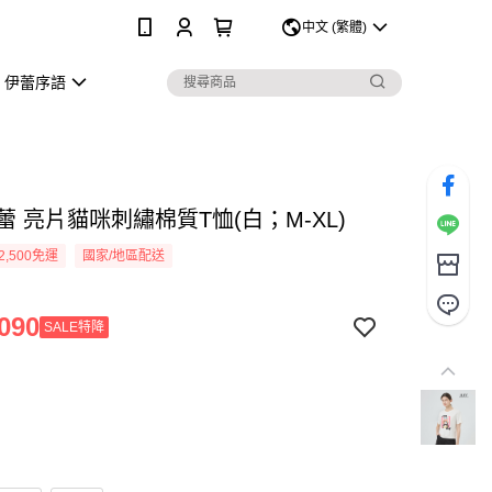
0
中文 (繁體)
伊蕾序語
伊蕾 亮片貓咪刺繡棉質T恤(白；M-XL)
2,500免運
國家/地區配送
090
SALE特降