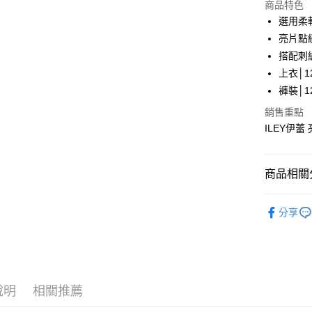
LINE Pay
上海商
商品特色
國泰世
選用柔
Apple Pay
臺灣中
亮片點
匯豐（
街口支付
搭配刺
聯邦商
上衣│12
元大商
悠遊付
褲裝│12
玉山商
台新國
全盈+PAY
銷售重點
台灣樂
ILEY伊蕾
大哥付你
相關說明
【大哥付
AFTEE先
商品相關分
1.本服務
2.付款方
相關說明
【伊蕾 IL
流程，驗
【關於「A
分享
完成交易
AFTEE
【伊蕾 IL
3.實際核
便利好安
運送方式
4.訂單成
１．簡單
【伊蕾 IL
消。如遇
２．便利
全家取貨
無法說明
３．安心
活動專區
【繳款方
每筆NT$1
1.分期款
說明
相關推薦
【「AFT
【伊蕾 IL
醒簡訊。
付款後全
１．於結帳