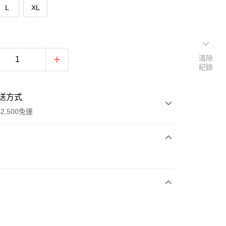
L
XL
清除
紀錄
送方式
2,500免運
次付款
期付款
0 利率 每期
NT$396
21家銀行
庫商業銀行
第一商業銀行
付款
業銀行
彰化商業銀行