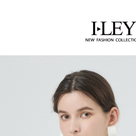
2.透過簡
【伊蕾 IL
付」結帳
每筆NT$1
帳／街口支
２．訂單
３．收到繳
萊爾富取
【注意事
／ATM／
1.本服務
每筆NT$1
※ 請注意
用戶於交
絡購買商品
款買賣價
先享後付
付款後萊
2.基於同
※ 交易是
每筆NT$1
資料（包
是否繳費成
用，由本
付客戶支
7-11取貨
3.完整用
【注意事
每筆NT$1
１．透過由
交易，需
付款後7-1
求債權轉
每筆NT$1
２．關於
https://aft
宅配
３．未成
「AFTE
每筆NT$1
任。
４．使用「
宅配離島
即時審查
每筆NT$1
結果請求
５．嚴禁
付款後門
形，恩沛