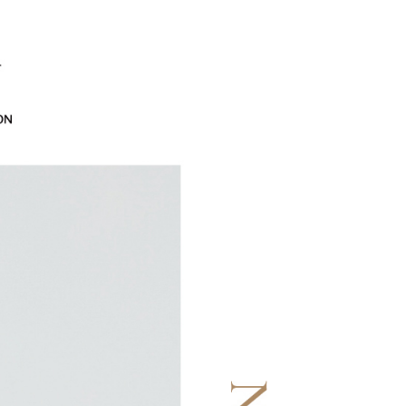
訊連結打開帳單後，可選擇「超商條碼／台灣大直營門市／銀行轉
EY】
SALE 2.8折起↘買三送一-上半身
頁面，進行簡訊認證並確認金額後，即可完成結帳。
20，滿NT$2,500(含以上)免運費
付／iPASS MONEY」等通路繳費。
成立數日內，您將收到繳費通知簡訊。
費通知簡訊後14天內，點擊此簡訊中的連結，可透過四大超商
貨付款
項】
網路銀行／等多元方式進行付款，方視為交易完成。
係由「台灣大哥大股份有限公司」（以下簡稱本公司）所提供，讓
20，滿NT$2,500(含以上)免運費
：結帳手續完成當下不需立刻繳費，但若您需要取消訂單，請聯
易時，得透過本服務購買商品或服務，並由商店將買賣／分期付
的店家。未經商家同意取消之訂單仍視為有效，需透過AFTEE
金債權讓與本公司後，依約使用本公司帳單繳交帳款。
繳納相關費用。
爾富取貨
意付款使用「大哥付你分期」之契約關係目的，商店將以您的個人
否成功請以「AFTEE先享後付 」之結帳頁面顯示為準，若有關於
20，滿NT$2,500(含以上)免運費
含姓名、電話或地址）提供予台灣大哥大進項蒐集、處理及利
功／繳費後需取消欲退款等相關疑問，請聯繫「AFTEE先享後
公司與您本人進行分期帳單所需資料之確認、核對及更正。
援中心」
https://netprotections.freshdesk.com/support/home
付款
戶服務條款，請詳閱以下連結：
https://oppay.tw/userRule
項】
20，滿NT$2,500(含以上)免運費
恩沛科技股份有限公司提供之「AFTEE先享後付」服務完成之
依本服務之必要範圍內提供個人資料，並將交易相關給付款項請
1取貨
讓予恩沛科技股份有限公司。
20，滿NT$2,500(含以上)免運費
個人資料處理事宜，請瀏覽以下網址：
ee.tw/terms/#terms3
年的使用者請事先徵得法定代理人或監護人之同意方可使用
E先享後付」，若未經同意申辦者引起之損失，本公司不負相關責
20，滿NT$2,500(含以上)免運費
AFTEE先享後付」時，將依據個別帳號之用戶狀況，依本公司
核予不同之上限額度；若仍有額度不足之情形，本公司將視審查
20，滿NT$2,500(含以上)免運費
用戶進行身份認證。
一人註冊多個帳號或使用他人資訊註冊。若發現惡意使用之情
市自取
科技股份有限公司將有權停止該用戶之使用額度並採取法律行