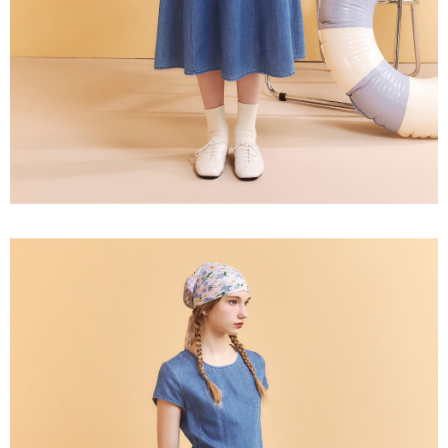
３．未成年的使用者請事先徵得法定代理人或監護人之同意方可使用
每筆NT$120，滿NT$2,500(含以上)免運費
「AFTEE先享後付」，若未經同意申辦者引起之損失，本公司不負相關責
任。
宅配離島
４．使用「AFTEE先享後付」時，將依據個別帳號之用戶狀況，依本公司即
每筆NT$120，滿NT$2,500(含以上)免運費
時審查核予不同之上限額度；若仍有額度不足之情形，本公司將視審查結果
請求用戶進行身份認證。
付款後門市自取
５．嚴禁一人註冊多個帳號或使用他人資訊註冊。若發現惡意使用之情形，
恩沛科技股份有限公司將有權停止該用戶之使用額度並採取法律行動。
免運費
海外配送
查看運費