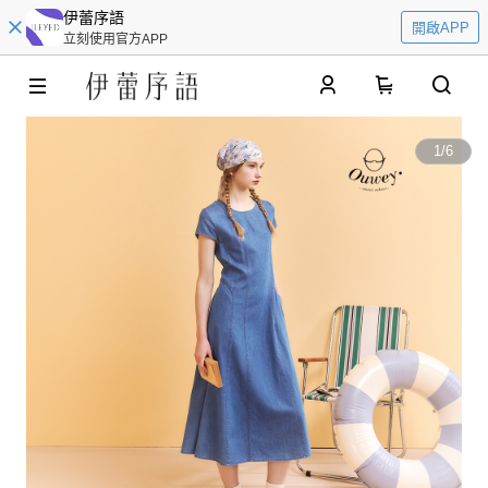
伊蕾序語
開啟APP
立刻使用官方APP
0
1
/
6