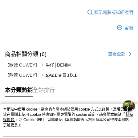
顯示電腦版詳細說明
客服
商品相關分類 (6)
查看全部
【歐薇 OUWEY】
牛仔│DENIM
【歐薇 OUWEY】
𝙎𝘼𝙇𝙀★買𝟯送𝟭
本分類熱銷
全站排行
本網站中使用 cookie，欲查詢有關本網站使用 cookie 方式之詳情，及若您不希
熱門標籤
望在電腦上使用 cookie 時應如何變更電腦的 cookie 設定，請參閱本網站「
隱私
權條款
」之 Cookie 聲明。您繼續使用本網站即表示您同意本公司得按本網站使
用條款之 Cookie 聲明使用 cookie。
了解更多 >