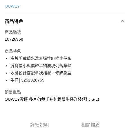
信用卡一次付款
OUWEY
信用卡分期付款
3 期 0 利率 每期
NT$596
21家銀行
商品特色
合作金庫商業銀行
第一商業銀行
超商取貨付款
商品編號
華南商業銀行
彰化商業銀行
10726968
LINE Pay
上海商業儲蓄銀行
台北富邦商業銀行
國泰世華商業銀行
兆豐國際商業銀行
商品特色
Apple Pay
臺灣中小企業銀行
台中商業銀行
多片剪裁薄水洗無彈性純棉牛仔布
匯豐（台灣）商業銀行
華泰商業銀行
街口支付
肩寬偏小與偏短半袖展現俐落線條
聯邦商業銀行
遠東國際商業銀行
元大商業銀行
永豐商業銀行
收腰設計搭配傘狀裙襬，修飾身型
悠遊付
玉山商業銀行
星展（台灣）商業銀行
牛仔│3252328759
台新國際商業銀行
中國信託商業銀行
全盈+PAY
台灣樂天信用卡公司
銷售重點
大哥付你分期
OUWEY歐薇 多片剪裁半袖純棉薄牛仔洋裝(藍；S-L)
相關說明
【大哥付你分期使用說明】
AFTEE先享後付
1.本服務由台灣大哥大提供，台灣大哥大用戶可立即使用無須另外申請。
2.付款方式選擇「大哥付你分期」，訂單成立後會自動跳轉到大哥付的交易
相關說明
詳細說明
相關推薦
流程，驗證手機門號後，選擇欲分期的期數、繳款截止日，確認付款後即完
【關於「AFTEE先享後付」】