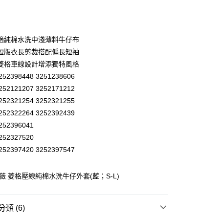
庫商業銀行
第一商業銀行
付款
業銀行
彰化商業銀行
業儲蓄銀行
台北富邦商業銀行
華商業銀行
兆豐國際商業銀行
適純棉水洗中淺薄料牛仔布
小企業銀行
台中商業銀行
短版衣長剪裁搭配偏長短袖
台灣）商業銀行
華泰商業銀行
菱格車線設計增添獨特風格
業銀行
遠東國際商業銀行
52398448 3251238606
業銀行
永豐商業銀行
52121207 3252171212
業銀行
星展（台灣）商業銀行
際商業銀行
中國信託商業銀行
52321254 3252321255
天信用卡公司
52322264 3252392439
分期
52396041
52327520
你分期使用說明】
享後付
由台灣大哥大提供，台灣大哥大用戶可立即使用無須另外申請。
52397420 3252397547
式選擇「大哥付你分期」，訂單成立後會自動跳轉到大哥付的交易
證手機門號後，選擇欲分期的期數、繳款截止日，確認付款後即
FTEE先享後付」】
。
歐薇 菱格壓線純棉水洗牛仔外套(藍；S-L)
先享後付是「在收到商品之後才付款」的支付方式。 讓您購物簡單
准額度、可分期數及費用金額請依後續交易確認頁面所載為準。
心！
立30分鐘內，如未前往確認交易或遇審核未通過，訂單將自動取
：不需註冊會員、不需綁卡、不需儲值。
「轉專審核」未通過狀況，表示未達大哥付你分期系統評分，恕
：只要手機號碼，簡訊認證，即可結帳。
付款
類 (6)
評估內容。
：先確認商品／服務後，再付款。
式說明】