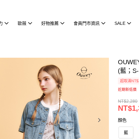
力
歐薇
好物推薦
會員門市資訊
SALE
OUW
(藍；S-
超取滿NT$
近期新低價
NT$2,280
NT$1,
顏色
藍