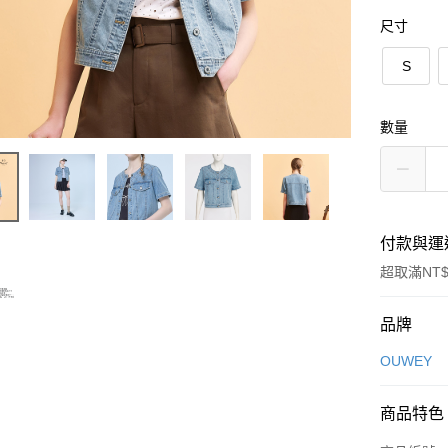
尺寸
S
數量
付款與運
超取滿NT$
付款方式
品牌
信用卡一
OUWEY
信用卡分
商品特色
3 期 