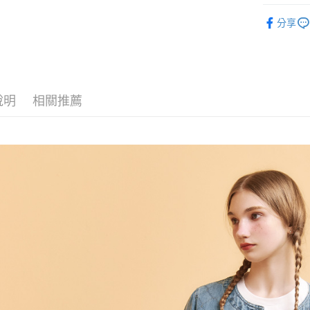
每筆NT$1
【歐薇 OU
1.分期款
【「AFT
分享
醒簡訊。
付款後全
１．於結帳
【歐薇 OU
2.透過簡
付」結帳
每筆NT$1
帳／街口支
２．訂單
【歐薇 OU
３．收到繳
萊爾富取
【注意事
／ATM／
【歐薇 OU
1.本服務
每筆NT$1
※ 請注意
用戶於交
說明
相關推薦
絡購買商品
【歐薇 OU
款買賣價
先享後付
付款後萊
2.基於同
活動專區
※ 交易是
每筆NT$1
資料（包
是否繳費成
用，由本
付客戶支
7-11取貨
3.完整用
【注意事
每筆NT$1
１．透過由
交易，需
付款後7-1
求債權轉
每筆NT$1
２．關於
https://aft
宅配
３．未成
「AFTE
每筆NT$1
任。
４．使用「
宅配離島
即時審查