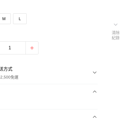
M
L
清除
紀錄
送方式
2,500免運
次付款
期付款
0 利率 每期
NT$530
21家銀行