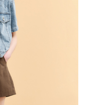
20，滿NT$2,500(含以上)免運費
用戶進行身份認證。
一人註冊多個帳號或使用他人資訊註冊。若發現惡意使用之情
市自取
科技股份有限公司將有權停止該用戶之使用額度並採取法律行
查看運費