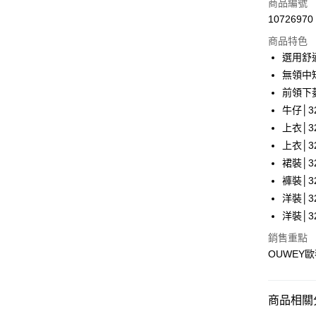
商品編號
合作金
超商取貨
10726970
華南商
LINE Pay
上海商
商品特色
國泰世
選用舒
Apple Pay
臺灣中
無領中
匯豐（
街口支付
前領下
聯邦商
牛仔│32
元大商
悠遊付
上衣│32
玉山商
台新國
全盈+PAY
上衣│32
台灣樂
裙裝│32
大哥付你
褲裝│32
相關說明
洋裝│32
【大哥付
AFTEE先
1.本服務
洋裝│32
2.付款方
相關說明
銷售重點
流程，驗
【關於「A
完成交易
OUWEY
AFTEE
3.實際核
便利好安
運送方式
4.訂單成
１．簡單
消。如遇
２．便利
全家取貨
商品相關分
無法說明
３．安心
【繳款方