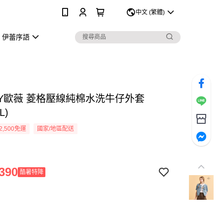
0
中文 (繁體)
伊蕾序語
EY歐薇 菱格壓線純棉水洗牛仔外套
L)
2,500免運
國家/地區配送
390
酷暑特降