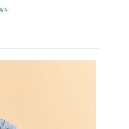
20，滿NT$2,500(含以上)免運費
WEY】
牛仔│DENIM
項不併入電信帳單，「大哥付你分期」於每月結算日後寄送繳費提
EE先享後付」結帳流程】
客服
家取貨
方式選擇「AFTEE先享後付」後，將跳轉至「AFTEE先享後
WEY】
𝙎𝘼𝙇𝙀★買𝟯送𝟭
訊連結打開帳單後，可選擇「超商條碼／台灣大直營門市／銀行轉
頁面，進行簡訊認證並確認金額後，即可完成結帳。
20，滿NT$2,500(含以上)免運費
付／iPASS MONEY」等通路繳費。
成立數日內，您將收到繳費通知簡訊。
WEY】
➤ Outlet│春夏精選
費通知簡訊後14天內，點擊此簡訊中的連結，可透過四大超商
貨付款
項】
網路銀行／等多元方式進行付款，方視為交易完成。
WEY】
𝙎𝘼𝙇𝙀特降專區
係由「台灣大哥大股份有限公司」（以下簡稱本公司）所提供，讓
20，滿NT$2,500(含以上)免運費
：結帳手續完成當下不需立刻繳費，但若您需要取消訂單，請聯
易時，得透過本服務購買商品或服務，並由商店將買賣／分期付
的店家。未經商家同意取消之訂單仍視為有效，需透過AFTEE
WEY】
𝙎𝘼𝙇𝙀│外罩
金債權讓與本公司後，依約使用本公司帳單繳交帳款。
繳納相關費用。
爾富取貨
意付款使用「大哥付你分期」之契約關係目的，商店將以您的個人
否成功請以「AFTEE先享後付 」之結帳頁面顯示為準，若有關於
20，滿NT$2,500(含以上)免運費
含姓名、電話或地址）提供予台灣大哥大進項蒐集、處理及利
功／繳費後需取消欲退款等相關疑問，請聯繫「AFTEE先享後
公司與您本人進行分期帳單所需資料之確認、核對及更正。
援中心」
https://netprotections.freshdesk.com/support/home
付款
戶服務條款，請詳閱以下連結：
https://oppay.tw/userRule
項】
20，滿NT$2,500(含以上)免運費
恩沛科技股份有限公司提供之「AFTEE先享後付」服務完成之
依本服務之必要範圍內提供個人資料，並將交易相關給付款項請
1取貨
讓予恩沛科技股份有限公司。
20，滿NT$2,500(含以上)免運費
個人資料處理事宜，請瀏覽以下網址：
ee.tw/terms/#terms3
年的使用者請事先徵得法定代理人或監護人之同意方可使用
E先享後付」，若未經同意申辦者引起之損失，本公司不負相關責
20，滿NT$2,500(含以上)免運費
AFTEE先享後付」時，將依據個別帳號之用戶狀況，依本公司
核予不同之上限額度；若仍有額度不足之情形，本公司將視審查