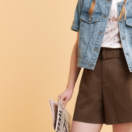
每筆NT$1
結果請求
５．嚴禁
付款後門
形，恩沛
動。
免運費
海外配送