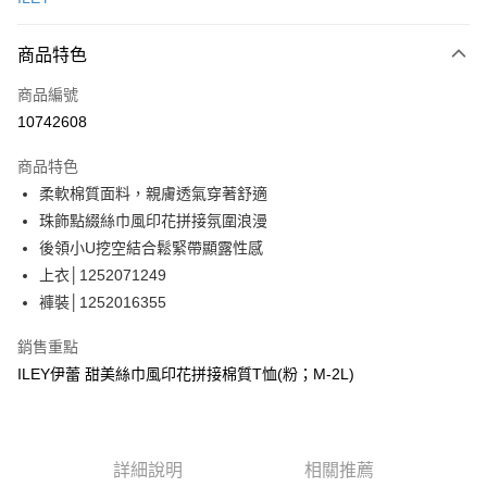
信用卡分期付款
3 期 0 利率 每期
NT$496
21家銀行
商品特色
合作金庫商業銀行
第一商業銀行
超商取貨付款
商品編號
華南商業銀行
彰化商業銀行
10742608
LINE Pay
上海商業儲蓄銀行
台北富邦商業銀行
國泰世華商業銀行
兆豐國際商業銀行
商品特色
Apple Pay
臺灣中小企業銀行
台中商業銀行
柔軟棉質面料，親膚透氣穿著舒適
匯豐（台灣）商業銀行
華泰商業銀行
街口支付
珠飾點綴絲巾風印花拼接氛圍浪漫
聯邦商業銀行
遠東國際商業銀行
元大商業銀行
永豐商業銀行
後領小U挖空結合鬆緊帶顯露性感
悠遊付
玉山商業銀行
星展（台灣）商業銀行
上衣│1252071249
台新國際商業銀行
中國信託商業銀行
全盈+PAY
褲裝│1252016355
台灣樂天信用卡公司
大哥付你分期
銷售重點
相關說明
ILEY伊蕾 甜美絲巾風印花拼接棉質T恤(粉；M-2L)
【大哥付你分期使用說明】
AFTEE先享後付
1.本服務由台灣大哥大提供，台灣大哥大用戶可立即使用無須另外申請。
2.付款方式選擇「大哥付你分期」，訂單成立後會自動跳轉到大哥付的交易
相關說明
流程，驗證手機門號後，選擇欲分期的期數、繳款截止日，確認付款後即完
【關於「AFTEE先享後付」】
成交易。
詳細說明
相關推薦
AFTEE先享後付是「在收到商品之後才付款」的支付方式。 讓您購物簡單
運送方式
3.實際核准額度、可分期數及費用金額請依後續交易確認頁面所載為準。