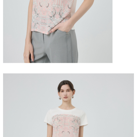
「AFTEE先享後付」，若未經同意申辦者引起之損失，本公司不負相關責
任。
宅配離島
４．使用「AFTEE先享後付」時，將依據個別帳號之用戶狀況，依本公司即
每筆NT$120，滿NT$2,500(含以上)免運費
時審查核予不同之上限額度；若仍有額度不足之情形，本公司將視審查結果
請求用戶進行身份認證。
付款後門市自取
５．嚴禁一人註冊多個帳號或使用他人資訊註冊。若發現惡意使用之情形，
恩沛科技股份有限公司將有權停止該用戶之使用額度並採取法律行動。
免運費
海外配送
查看運費