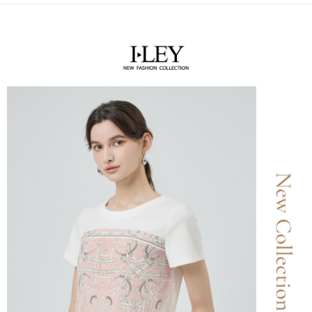
便利好安心！
4.訂單成立30分鐘內，如未前往確認交易或遇審核未通過，訂單將自動取
１．簡單：不需註冊會員、不需綁卡、不需儲值。
全家取貨付款
消。如遇「轉專審核」未通過狀況，表示未達大哥付你分期系統評分，恕無
２．便利：只要手機號碼，簡訊認證，即可結帳。
法說明評估內容。
每筆NT$120，滿NT$2,500(含以上)免運費
３．安心：先確認商品／服務後，再付款。
【繳款方式說明】
1.分期款項不併入電信帳單，「大哥付你分期」於每月結算日後寄送繳費提
付款後全家取貨
【「AFTEE先享後付」結帳流程】
醒簡訊。
１．於結帳方式選擇「AFTEE先享後付」後，將跳轉至「AFTEE先享後付」
每筆NT$120，滿NT$2,500(含以上)免運費
2.透過簡訊連結打開帳單後，可選擇「超商條碼／台灣大直營門市／銀行轉
結帳頁面，進行簡訊認證並確認金額後，即可完成結帳。
帳／街口支付／iPASS MONEY」等通路繳費。
２．訂單成立數日內，您將收到繳費通知簡訊。
萊爾富取貨付款
３．收到繳費通知簡訊後14天內，點擊此簡訊中的連結，可透過四大超商／
【注意事項】
每筆NT$120，滿NT$2,500(含以上)免運費
ATM／網路銀行／等多元方式進行付款，方視為交易完成。
1.本服務係由「台灣大哥大股份有限公司」（以下簡稱本公司）所提供，讓
※ 請注意：結帳手續完成當下不需立刻繳費，但若您需要取消訂單，請聯絡
用戶於交易時，得透過本服務購買商品或服務，並由商店將買賣／分期付款
付款後萊爾富取貨
購買商品的店家。未經商家同意取消之訂單仍視為有效，需透過AFTEE先享
買賣價金債權讓與本公司後，依約使用本公司帳單繳交帳款。
後付繳納相關費用。
每筆NT$120，滿NT$2,500(含以上)免運費
2.基於同意付款使用「大哥付你分期」之契約關係目的，商店將以您的個人
※ 交易是否成功請以「AFTEE先享後付 」之結帳頁面顯示為準，若有關於
資料（包含姓名、電話或地址）提供予台灣大哥大進項蒐集、處理及利用，
是否繳費成功／繳費後需取消欲退款等相關疑問，請聯繫「AFTEE先享後付
7-11取貨付款
由本公司與您本人進行分期帳單所需資料之確認、核對及更正。
客戶支援中心」
https://netprotections.freshdesk.com/support/home
3.完整用戶服務條款，請詳閱以下連結：
https://oppay.tw/userRule
每筆NT$120，滿NT$2,500(含以上)免運費
【注意事項】
１．透過由恩沛科技股份有限公司提供之「AFTEE先享後付」服務完成之交
付款後7-11取貨
易，需依本服務之必要範圍內提供個人資料，並將交易相關給付款項請求債
每筆NT$120，滿NT$2,500(含以上)免運費
權轉讓予恩沛科技股份有限公司。
２．關於個人資料處理事宜，請瀏覽以下網址：
宅配
https://aftee.tw/terms/#terms3
３．未成年的使用者請事先徵得法定代理人或監護人之同意方可使用
每筆NT$120，滿NT$2,500(含以上)免運費