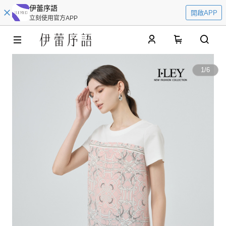
伊蕾序語
開啟APP
立刻使用官方APP
0
1
/
6