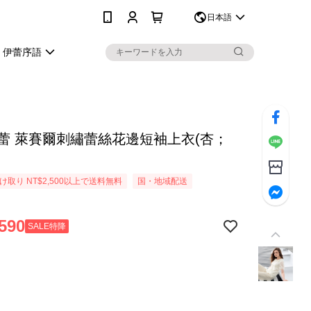
0
日本語
伊蕾序語
Y伊蕾 萊賽爾刺繡蕾絲花邊短袖上衣(杏；
取り NT$2,500以上で送料無料
国・地域配送
590
SALE特降