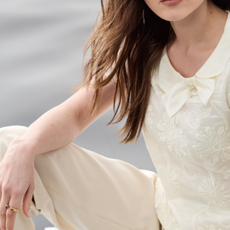
付款後門
されます。
AFTEE
送料無料
明』をご
海外配送
AFTEE
なります。
延滞納金
後見人の同
個人情報
を行使し
cs_tw@netp
を、必要な
AFTEE
意いただ