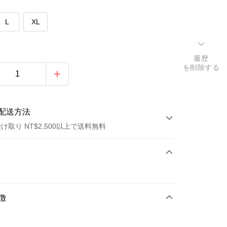
L
XL
履歴
を削除する
配送方法
け取り NT$2,500以上で送料無料
方法
カード1回払い
トカード分割払い
徴
い、金利0、毎回
NT$596
21行の銀行
庫商業銀行
第一商業銀行
店頭代金引換