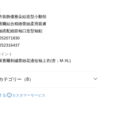
業銀行
彰化商業銀行
業儲蓄銀行
台北富邦商業銀行
徴
華商業銀行
兆豐國際商業銀行
卉裝飾優雅朵結造型小翻領
小企業銀行
台中商業銀行
賽爾結合精緻蕾絲柔滑親膚
(台湾)商業銀行
華泰商業銀行
袖搭配細節袖口造型袖釦
業銀行
遠東国際商業銀行
52071830
業銀行
永豐商業銀行
t
業銀行
星展(台湾)商業銀行
52316437
際商業銀行
中国信託商業銀行
ポイント
天クレジットカード会社
蕾 萊賽爾刺繡蕾絲花邊短袖上衣(杏；M-XL)
ter
 Later 使用説明】
代金後払い
カテゴリー（8）
ービスは台湾大哥大によって提供され、台湾大哥大のユーザーは
請なしで即時に利用可能です。
方法で「OP Pay Later」を選択すると、注文が成立した後に自
EY】
上衣│TOP
TEE代金後払いについて
 Pay Later の取引プロセスに移行し、携帯番号を確認後、分割
する
カスタマーサービス
い方法でAFTEE代金後払いを選択すると、携帯電話認証ウィン
EY】
精英職場穿搭
数や支払い期限を選択し、支払いを確認すると取引が完了しま
示されます。
で認証してお支払い手続を進めてください。
EY】
全部商品│ALL
の承認額、分割回数および費用については、後続の取引確認ペー
るときのお支払いは不要です。商品はご指定の住所に配送されま
付款
とします。
EY】
SALE 2.8折起↘買三送一 全系列
$120、NT$2,500以上で送料無料
成立後30分以内に確認取引を行わない場合や審査が通過しない場
が完了すると、携帯に支払い通知のSMSが届きます。アプリ会
は自動的にキャンセルされます。「転専審査」に未通過の状況
、AFTEE アプリプッシュ通知が届きます。