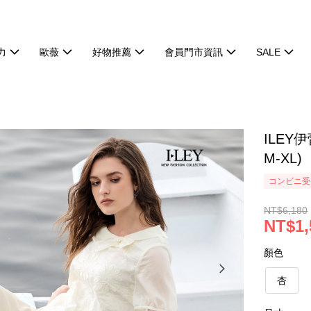
力
歐薇
好物推薦
會員門市資訊
SALE
ILE
M-XL)
コンビニ受け
NT$6,180
NT$1,
顏色
杏