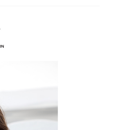
EY】
冰 • 透 • 涼升級
た場合は、システムの評価基準に達していないことを意味し、
家取貨
け取り時のお支払いは不要です。商品を確かめてから、SMSま
についての説明はいたしかねます。
の通知に従って、4大コンビニ、またはATM/オンラインバンキ
$120、NT$2,500以上で送料無料
支払いください。
EY】
海島度假穿搭
貨付款
方法の説明】
限は最短で 14 日以内ですので、ご注意ください。AFTEE ア
EY】
SALE 2.8折起↘買三送一-上半身
いの金額は電信請求書に統合されず、「OP Pay Later」は毎月
$120、NT$2,500以上で送料無料
ンロードして AFTEE 会員になるとお支払い期限を最長 45 日
に支払いリマインダーのSMSを送信します。
延長できます。
Sのリンクを通じて請求書を開いた後、「コンビニバーコード／台
爾富取貨
舗／銀行振込／街口支払い／iPASS MONEY」などのチャネル
は、ショップが請求した期日と、AFTEEで延長できる日数を
$120、NT$2,500以上で送料無料
を選択できます。
されます。AFTEEで注文すると、商品を受け取るまで支払い
長できますが、商品を期限内に受け取れない場合があります
付款
項】
約商品や商品到着日が比較的遅い商品）。そのため、商品到着
ービスは「台湾大哥大株式会社」（以下「当社」といいます）に
$120、NT$2,500以上で送料無料
わらず、AFTEEで指定された期限内にお支払いください。
供され、ユーザーが取引時に本サービスを通じて商品やサービ
できるようにし、店舗が売買／分割払い売買の債権を当社に譲
い限度額
1取貨
、契約に基づいて当社の請求書で帳款を支払うことになりま
AFTEEを ご利用の際に、認証結果及び当社の審査の結果に基づ
$120、NT$2,500以上で送料無料
額が設定されます。
 Pay Later」を利用する契約関係の目的から、店舗はあなたの個
は最低NT$20です。
名前、電話または住所を含む）を台湾大哥大に提供し、収集、
台湾の会員のみご利用いただけます。
び利用するために、当社があなた本人と分割請求書に必要な情
$120、NT$2,500以上で送料無料
、照合および修正を行います。
約「AFTEE代金後払い」（以下当サービスという）はネット
なユーザーサービス規約については、以下のリンクを参照してく
ョンズ（以下 AFTEE という）が提供し、AFTEEが代金を徴収
tps://oppay.tw/userRule
当サービスご利用の際に提供しなければならない個人情報（注
$120、NT$2,500以上で送料無料
名、電話番号、受取人の氏名、電話番号、受取人住所を含むが
ない）は、AFTEEに渡され当サービスで必要な範囲内で利用