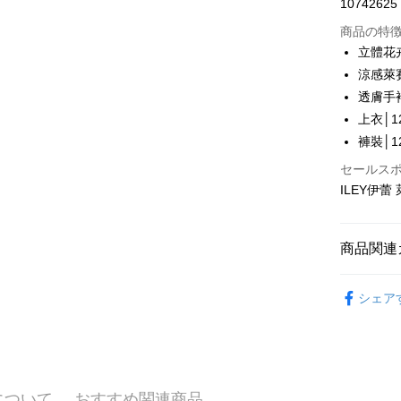
10742625
華南商
LINE Pay
上海商
商品の特
国泰世
立體花
Apple Pay
台湾中
涼感萊
HSBC
JKOPAY
透膚手
聯邦商
上衣│12
元大商
Easy Walle
玉山商
褲裝│12
台新國
Plus Pay
セールス
台湾楽
ILEY伊
OP Pay La
説明
【OP Pay
AFTEE
商品関連
1. 本サ
追加の申
説明
2. 支払い
【伊蕾 IL
一、 AF
動的に OP
シェア
1.お支払
【伊蕾 IL
払いの回
ドウが表
配送方法
す。
2.SMS
【伊蕾 IL
3. 実際
3.注文す
全家取貨
ジを基準
す。
【伊蕾 IL
配送毎にNT
4. 注文
4.ご注文
合、注文
について
おすすめ関連商品
員の場合は