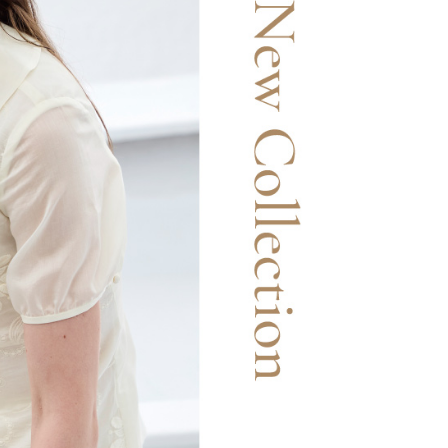
市自取
AFTEEの個人情報の収集、処理、利用について、詳細は
公式ホームページの『個人情報の収集、処理及び利用に関する声
参照ください（
https://aftee.tw/privacypolicy/
）。
送料を確認
の初回ご利用の際に、審査を通過すれば、最高額がNT$10,000に
支払い期限を過ぎた場合、その金額に基づいて年利20%の遅
が加算されます。未成年の利用者は、事前に法定代理人または
意を得ればAFTEEをご利用いただけます。
の処理、利用について疑問がある、または関連する法律の権利
たい場合は、ネットプロテクションズ
rotections.co.jp
にご連絡ください。上記に示した個人情報
購入注文書とあわせてAFTEEにご提供いただく、または
にあなたの個人情報の収集、処理、利用を許可することににご同
けない場合は、当サービスを選択しないでください。