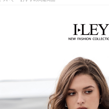
【伊蕾 IL
が発生し
付款後全
5.商品受
評価内容
たはアプリ
活動專區
配送毎にNT
ングでお
【伊蕾 IL
萊爾富取
【支払い
代金納付期
【伊蕾 IL
1. 分割払
配送毎にNT
プリをダウ
の締め日後
以内まで
2. SM
付款後萊
湾大直営店
お支払期限
配送毎にNT
で支払い
もとに計算
期限を延
7-11取貨
【注意事
（例：予
1. 本サ
配送毎にNT
の有無に関
よって提
スを購入
二、支払
付款後7-1
渡した後
1.初回 
配送毎にNT
す。
き、限度
2. 「OP
2.決済金額
宅配
人情報（
3.現在、
処理およ
配送毎にNT
報の確認
三、利用規
3. 完全
プロテクシ
宅配離島
ださい：
ht
します。
配送毎にNT
文者の氏
これに限ら