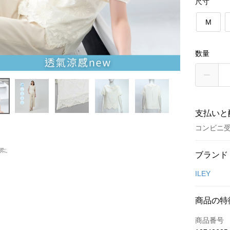
尺寸
M
数量
支払いと
コンビニ受
お支払い
ブランド
クレジット
ILEY
クレジッ
商品の特
3回払
商品番号
合作金
コンビニ