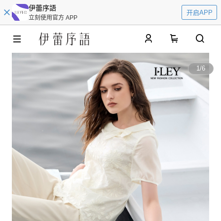
伊蕾序語
开启APP
立刻使用官方 APP
0
1
/
6