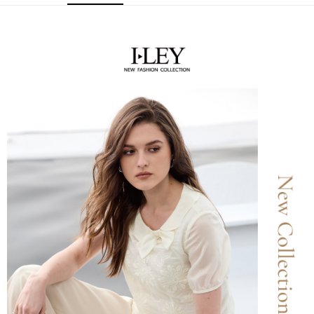
窗。
3. 实际核准额度、可分期数及费用金额请依后续交易确认页面所载为准。
2. 進行簡訊驗證之後，即可完成結帳手續。
全家取貨付款
4. 订单成立30分钟内，如未前往确认交易或遇审核未通过，订单将自动取
3. 訂單確認後不需事先繳費，商品會配送至您的指定地址。
消。如遇 “转专审核”未通过状况，表示未达系统评分，恕无法说明评估内
每笔NT$120，满NT$2,500(含以上)免运费
4. 下訂完成後，您的手機會收到一封繳費通知簡訊，APP會員則會收到
容。
AFTEE APP推播通知。
【缴款方式说明】
付款後全家取貨
5. 收到商品當下無需繳費，確認無誤後，請再利用繳費通知簡訊或AFTEE
1. 分期款项不并入电信账单，“大哥付你分期”于每月结算日后寄送缴费提醒
APP於四大便利商店‧ATM/網銀等方式進行付款。
每笔NT$120，满NT$2,500(含以上)免运费
短信。
2. 通过短信链接打开账单后，可选择 “超商条码／台湾大直营门市／银行转
請留意繳費期限為 14 天。唯有下載 AFTEE App 成為 AFTEE 會員者方能享
萊爾富取貨付款
账／街口支付／iPASS MONEY”等通路缴费。
有最長 45 天內付款之服務。
每笔NT$120，满NT$2,500(含以上)免运费
【注意事项】
繳費期限，為商家向您請款的時間，再加上使用AFTEE可延長的天數所計算
1. 本服务系由 “台湾大哥大股份有限公司”所提供，让用户于交易时，得通过
付款後萊爾富取貨
出。使用AFTEE下訂可以延長您收到商品前的繳費天數，但無法保證一定能
本服务购买商品或服务，并由商店将买卖／分期付款买卖价金债权让与本公
夠在期限內收到商品(例如:預購商品或預計到貨時間較長者)。因此無論收到
每笔NT$120，满NT$2,500(含以上)免运费
司后，依约使用本公司账单缴交账款。
商品與否，仍需要請您在AFTEE規定的時間內完成繳費。
2. 基于同意付款使用 “大哥付你分期”之契约关系目的，商店将以您的个人资
7-11取貨付款
料（包含姓名、电话或地址）提供予台湾大哥大进项收集、处理及利用，由
二、付款限制
台湾大哥大与本人进行分期账单所需资料之确认、核对及更正。
每笔NT$120，满NT$2,500(含以上)免运费
1. 初次使用 AFTEE 時，將依認證結果及本公司審查結果，核予每個人不同
3. 完整用户服务条款，请详阅以下链接：
https://oppay.tw/userRule
之上限額度
2. 結帳金額須大於NT$30
付款後7-11取貨
3. 目前僅支援台灣會員
每笔NT$120，满NT$2,500(含以上)免运费
三、聲明條款
宅配
「AFTEE先享後付」(下稱本服務)乃由恩沛科技股份有限公司(下稱 AFTEE )
所提供，並由 AFTEE 向您收取款項。因使用本服務所須提供之個人資料(包
每笔NT$120，满NT$2,500(含以上)免运费