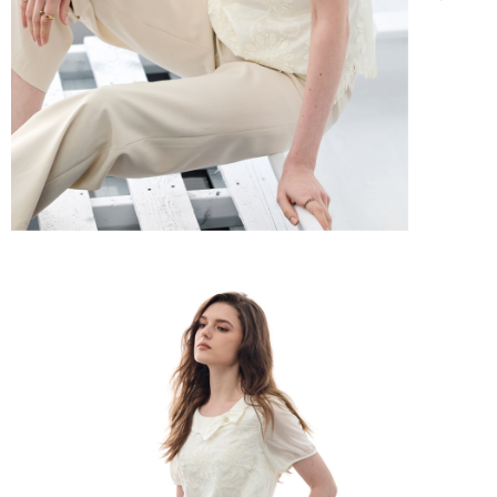
含但不限於訂購人姓名、電話，收件人姓名、電話、收件地址)，將交付予
AFTEE 於本服務必要服務範圍內運用。關於 AFTEE 對於個人資料之蒐集、
宅配離島
處理、利用，詳參 AFTEE 官網之『個人資料蒐集、處理及利用告知聲明』
每笔NT$120，满NT$2,500(含以上)免运费
（
https://aftee.tw/privacypolicy/
）。
付款後門市自取
若款項超過繳費期限，將根據當次的金額加收年利率 16% 的逾期滯納金。
未成年的使用者，請事先徵得法定代理人或監護人之同意方可使用
免运费
AFTEE。
海外配送
查看运费
若您對於個人資料之處理、利用有任何疑問，或欲行使相關法律權利，請聯
繫恩沛科技股份有限公司。若您不同意我們將上開所示之個人資料，連同必
要之購買訂單資訊提供予 AFTEE ，或讓 AFTEE 蒐集處理利用您的個人資
料，請勿選用本服務。