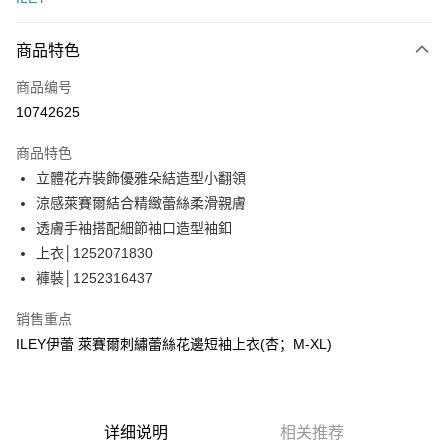
信用卡分期付款
3期 0利率，每期
NT$596
21家银行
商品特色
合作金库商业银行
第一商业银行
超商取货付款
商品编号
华南商业银行
彰化商业银行
10742625
LINE Pay
上海商业储蓄银行
台北富邦商业银行
国泰世华商业银行
兆丰国际商业银行
商品特色
Apple Pay
台湾中小企业银行
台中商业银行
立體花卉裝飾優雅朵結造型小翻領
汇丰（台湾）商业银行
华泰商业银行
街口支付
涼感萊賽爾結合精緻蕾絲柔滑親膚
联邦商业银行
远东国际商业银行
元大商业银行
永丰商业银行
透膚手袖搭配細節袖口造型袖釦
悠遊付
玉山商业银行
星展（台湾）商业银行
上衣│1252071830
台新国际商业银行
中国信托商业银行
Plus PAY
褲裝│1252316437
台湾乐天信用卡公司
大哥付你分期
销售重点
相关说明
ILEY伊蕾 萊賽爾刺繡蕾絲花邊短袖上衣(杏；M-XL)
【大哥付你分期使用说明】
AFTEE先享后付
1. 本服务由台湾大哥大提供，电信用户可立即使用无须另外申请。（限个人
月租型门号，不开放公司户及预付卡使用）
相关说明
2. 付款方式选择 “大哥付你分期”，订单成立后会自动跳转到大哥付的交易流
一、關於 AFTEE先享後付
程，验证手机门号后，选择欲分期的期数、缴款截止日，确认付款后即完成
详细说明
相关推荐
1. 於付款方式選擇AFTEE先享後付，將跳出AFTEE先享後付手機驗證視
运送方式
交易。