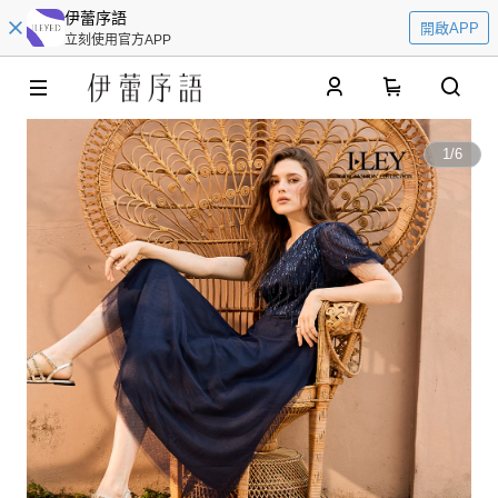
伊蕾序語
開啟APP
立刻使用官方APP
0
1
/
6