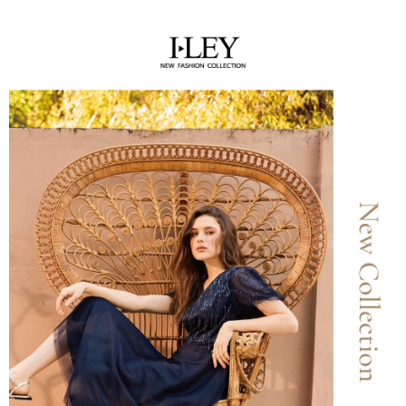
便利好安心！
4.訂單成立30分鐘內，如未前往確認交易或遇審核未通過，訂單將自動取
１．簡單：不需註冊會員、不需綁卡、不需儲值。
全家取貨付款
消。如遇「轉專審核」未通過狀況，表示未達大哥付你分期系統評分，恕無
２．便利：只要手機號碼，簡訊認證，即可結帳。
法說明評估內容。
每筆NT$120，滿NT$2,500(含以上)免運費
３．安心：先確認商品／服務後，再付款。
【繳款方式說明】
1.分期款項不併入電信帳單，「大哥付你分期」於每月結算日後寄送繳費提
付款後全家取貨
【「AFTEE先享後付」結帳流程】
醒簡訊。
１．於結帳方式選擇「AFTEE先享後付」後，將跳轉至「AFTEE先享後付」
每筆NT$120，滿NT$2,500(含以上)免運費
2.透過簡訊連結打開帳單後，可選擇「超商條碼／台灣大直營門市／銀行轉
結帳頁面，進行簡訊認證並確認金額後，即可完成結帳。
帳／街口支付／iPASS MONEY」等通路繳費。
２．訂單成立數日內，您將收到繳費通知簡訊。
萊爾富取貨付款
３．收到繳費通知簡訊後14天內，點擊此簡訊中的連結，可透過四大超商／
【注意事項】
每筆NT$120，滿NT$2,500(含以上)免運費
ATM／網路銀行／等多元方式進行付款，方視為交易完成。
1.本服務係由「台灣大哥大股份有限公司」（以下簡稱本公司）所提供，讓
※ 請注意：結帳手續完成當下不需立刻繳費，但若您需要取消訂單，請聯絡
用戶於交易時，得透過本服務購買商品或服務，並由商店將買賣／分期付款
付款後萊爾富取貨
購買商品的店家。未經商家同意取消之訂單仍視為有效，需透過AFTEE先享
買賣價金債權讓與本公司後，依約使用本公司帳單繳交帳款。
後付繳納相關費用。
每筆NT$120，滿NT$2,500(含以上)免運費
2.基於同意付款使用「大哥付你分期」之契約關係目的，商店將以您的個人
※ 交易是否成功請以「AFTEE先享後付 」之結帳頁面顯示為準，若有關於
資料（包含姓名、電話或地址）提供予台灣大哥大進項蒐集、處理及利用，
是否繳費成功／繳費後需取消欲退款等相關疑問，請聯繫「AFTEE先享後付
7-11取貨付款
由本公司與您本人進行分期帳單所需資料之確認、核對及更正。
客戶支援中心」
https://netprotections.freshdesk.com/support/home
3.完整用戶服務條款，請詳閱以下連結：
https://oppay.tw/userRule
每筆NT$120，滿NT$2,500(含以上)免運費
【注意事項】
１．透過由恩沛科技股份有限公司提供之「AFTEE先享後付」服務完成之交
付款後7-11取貨
易，需依本服務之必要範圍內提供個人資料，並將交易相關給付款項請求債
每筆NT$120，滿NT$2,500(含以上)免運費
權轉讓予恩沛科技股份有限公司。
２．關於個人資料處理事宜，請瀏覽以下網址：
宅配
https://aftee.tw/terms/#terms3
３．未成年的使用者請事先徵得法定代理人或監護人之同意方可使用
每筆NT$120，滿NT$2,500(含以上)免運費