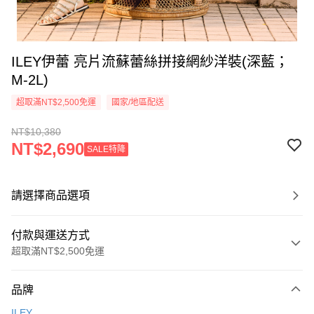
ILEY伊蕾 亮片流蘇蕾絲拼接網紗洋裝(深藍；
M-2L)
超取滿NT$2,500免運
國家/地區配送
NT$10,380
NT$2,690
SALE特降
請選擇商品選項
付款與運送方式
超取滿NT$2,500免運
付款方式
品牌
信用卡一次付款
ILEY