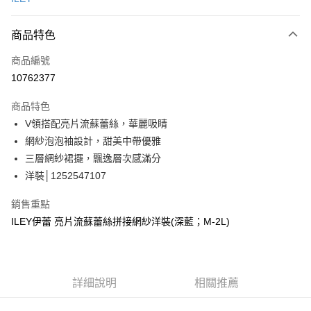
信用卡分期付款
3 期 0 利率 每期
NT$1,063
21家銀行
商品特色
合作金庫商業銀行
第一商業銀行
超商取貨付款
商品編號
華南商業銀行
彰化商業銀行
10762377
LINE Pay
上海商業儲蓄銀行
台北富邦商業銀行
國泰世華商業銀行
兆豐國際商業銀行
商品特色
Apple Pay
臺灣中小企業銀行
台中商業銀行
V領搭配亮片流蘇蕾絲，華麗吸睛
匯豐（台灣）商業銀行
華泰商業銀行
街口支付
網紗泡泡袖設計，甜美中帶優雅
聯邦商業銀行
遠東國際商業銀行
元大商業銀行
永豐商業銀行
三層網紗裙擺，飄逸層次感滿分
悠遊付
玉山商業銀行
星展（台灣）商業銀行
洋裝│1252547107
台新國際商業銀行
中國信託商業銀行
全盈+PAY
台灣樂天信用卡公司
銷售重點
大哥付你分期
ILEY伊蕾 亮片流蘇蕾絲拼接網紗洋裝(深藍；M-2L)
相關說明
【大哥付你分期使用說明】
AFTEE先享後付
1.本服務由台灣大哥大提供，台灣大哥大用戶可立即使用無須另外申請。
2.付款方式選擇「大哥付你分期」，訂單成立後會自動跳轉到大哥付的交易
相關說明
詳細說明
相關推薦
流程，驗證手機門號後，選擇欲分期的期數、繳款截止日，確認付款後即完
【關於「AFTEE先享後付」】
成交易。
AFTEE先享後付是「在收到商品之後才付款」的支付方式。 讓您購物簡單
運送方式
3.實際核准額度、可分期數及費用金額請依後續交易確認頁面所載為準。