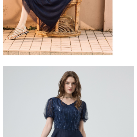
「AFTEE先享後付」，若未經同意申辦者引起之損失，本公司不負相關責
任。
宅配離島
４．使用「AFTEE先享後付」時，將依據個別帳號之用戶狀況，依本公司即
每筆NT$120，滿NT$2,500(含以上)免運費
時審查核予不同之上限額度；若仍有額度不足之情形，本公司將視審查結果
請求用戶進行身份認證。
付款後門市自取
５．嚴禁一人註冊多個帳號或使用他人資訊註冊。若發現惡意使用之情形，
恩沛科技股份有限公司將有權停止該用戶之使用額度並採取法律行動。
免運費
海外配送
查看運費