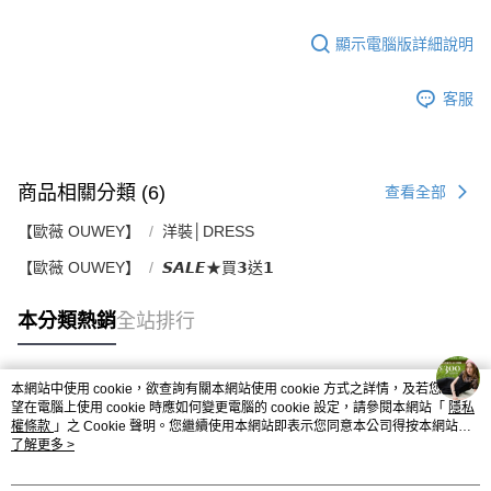
顯示電腦版詳細說明
客服
商品相關分類 (6)
查看全部
【歐薇 OUWEY】
洋裝│DRESS
【歐薇 OUWEY】
𝙎𝘼𝙇𝙀★買𝟯送𝟭
本分類熱銷
全站排行
本網站中使用 cookie，欲查詢有關本網站使用 cookie 方式之詳情，及若您不希
熱門標籤
望在電腦上使用 cookie 時應如何變更電腦的 cookie 設定，請參閱本網站「
隱私
權條款
」之 Cookie 聲明。您繼續使用本網站即表示您同意本公司得按本網站使
用條款之 Cookie 聲明使用 cookie。
了解更多 >