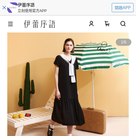
伊蕾序語
開啟APP
立刻使用官方APP
0
1
/
6