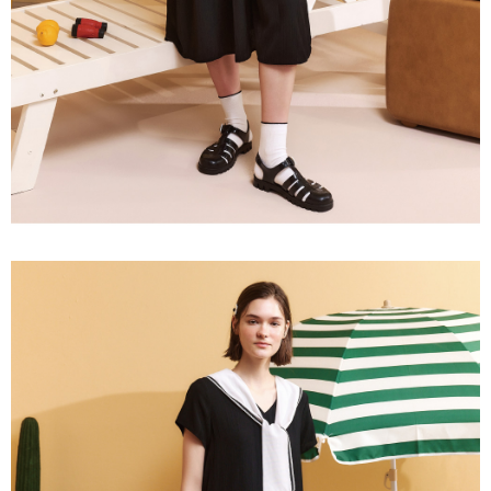
３．未成年的使用者請事先徵得法定代理人或監護人之同意方可使用
每筆NT$120，滿NT$2,500(含以上)免運費
「AFTEE先享後付」，若未經同意申辦者引起之損失，本公司不負相關責
任。
宅配離島
４．使用「AFTEE先享後付」時，將依據個別帳號之用戶狀況，依本公司即
每筆NT$120，滿NT$2,500(含以上)免運費
時審查核予不同之上限額度；若仍有額度不足之情形，本公司將視審查結果
請求用戶進行身份認證。
付款後門市自取
５．嚴禁一人註冊多個帳號或使用他人資訊註冊。若發現惡意使用之情形，
恩沛科技股份有限公司將有權停止該用戶之使用額度並採取法律行動。
免運費
海外配送
查看運費