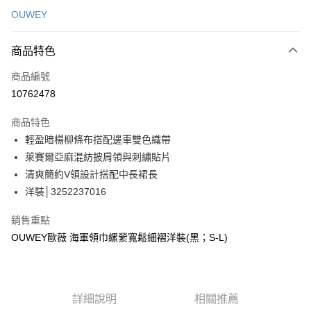
信用卡一次付款
OUWEY
信用卡分期付款
3 期 0 利率 每期
NT$596
21家銀行
商品特色
合作金庫商業銀行
第一商業銀行
超商取貨付款
商品編號
華南商業銀行
彰化商業銀行
10762478
LINE Pay
上海商業儲蓄銀行
台北富邦商業銀行
國泰世華商業銀行
兆豐國際商業銀行
商品特色
Apple Pay
臺灣中小企業銀行
台中商業銀行
輕盈暗楊柳條布搭配邊車雙色織帶
匯豐（台灣）商業銀行
華泰商業銀行
街口支付
萊賽爾亞麻混紡披肩領與刺繡貼片
聯邦商業銀行
遠東國際商業銀行
元大商業銀行
永豐商業銀行
清爽簡約V領設計搭配中長裙長
悠遊付
玉山商業銀行
星展（台灣）商業銀行
洋裝│3252237016
台新國際商業銀行
中國信託商業銀行
全盈+PAY
台灣樂天信用卡公司
銷售重點
大哥付你分期
OUWEY歐薇 海軍領巾縲縈寬鬆細褶洋裝(黑；S-L)
相關說明
【大哥付你分期使用說明】
AFTEE先享後付
1.本服務由台灣大哥大提供，台灣大哥大用戶可立即使用無須另外申請。
2.付款方式選擇「大哥付你分期」，訂單成立後會自動跳轉到大哥付的交易
相關說明
詳細說明
相關推薦
流程，驗證手機門號後，選擇欲分期的期數、繳款截止日，確認付款後即完
【關於「AFTEE先享後付」】