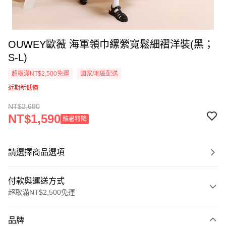
OUWEY歐薇 海軍領巾縲縈寬鬆細褶洋裝(黑；
S-L)
超取滿NT$2,500免運
國家/地區配送
近期新低價
NT$2,680
NT$1,590
酷暑特降
請選擇商品選項
付款與運送方式
超取滿NT$2,500免運
付款方式
品牌