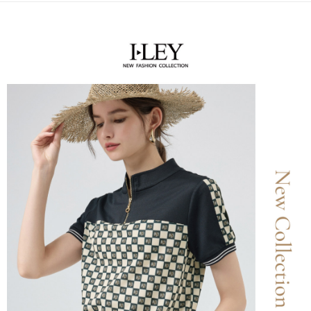
便利好安心！
4.訂單成立30分鐘內，如未前往確認交易或遇審核未通過，訂單將自動取
１．簡單：不需註冊會員、不需綁卡、不需儲值。
全家取貨付款
消。如遇「轉專審核」未通過狀況，表示未達大哥付你分期系統評分，恕無
２．便利：只要手機號碼，簡訊認證，即可結帳。
法說明評估內容。
每筆NT$120，滿NT$2,500(含以上)免運費
３．安心：先確認商品／服務後，再付款。
【繳款方式說明】
1.分期款項不併入電信帳單，「大哥付你分期」於每月結算日後寄送繳費提
付款後全家取貨
【「AFTEE先享後付」結帳流程】
醒簡訊。
１．於結帳方式選擇「AFTEE先享後付」後，將跳轉至「AFTEE先享後付」
每筆NT$120，滿NT$2,500(含以上)免運費
2.透過簡訊連結打開帳單後，可選擇「超商條碼／台灣大直營門市／銀行轉
結帳頁面，進行簡訊認證並確認金額後，即可完成結帳。
帳／街口支付／iPASS MONEY」等通路繳費。
２．訂單成立數日內，您將收到繳費通知簡訊。
萊爾富取貨付款
３．收到繳費通知簡訊後14天內，點擊此簡訊中的連結，可透過四大超商／
【注意事項】
每筆NT$120，滿NT$2,500(含以上)免運費
ATM／網路銀行／等多元方式進行付款，方視為交易完成。
1.本服務係由「台灣大哥大股份有限公司」（以下簡稱本公司）所提供，讓
※ 請注意：結帳手續完成當下不需立刻繳費，但若您需要取消訂單，請聯絡
用戶於交易時，得透過本服務購買商品或服務，並由商店將買賣／分期付款
付款後萊爾富取貨
購買商品的店家。未經商家同意取消之訂單仍視為有效，需透過AFTEE先享
買賣價金債權讓與本公司後，依約使用本公司帳單繳交帳款。
後付繳納相關費用。
每筆NT$120，滿NT$2,500(含以上)免運費
2.基於同意付款使用「大哥付你分期」之契約關係目的，商店將以您的個人
※ 交易是否成功請以「AFTEE先享後付 」之結帳頁面顯示為準，若有關於
資料（包含姓名、電話或地址）提供予台灣大哥大進項蒐集、處理及利用，
是否繳費成功／繳費後需取消欲退款等相關疑問，請聯繫「AFTEE先享後付
7-11取貨付款
由本公司與您本人進行分期帳單所需資料之確認、核對及更正。
客戶支援中心」
https://netprotections.freshdesk.com/support/home
3.完整用戶服務條款，請詳閱以下連結：
https://oppay.tw/userRule
每筆NT$120，滿NT$2,500(含以上)免運費
【注意事項】
１．透過由恩沛科技股份有限公司提供之「AFTEE先享後付」服務完成之交
付款後7-11取貨
易，需依本服務之必要範圍內提供個人資料，並將交易相關給付款項請求債
每筆NT$120，滿NT$2,500(含以上)免運費
權轉讓予恩沛科技股份有限公司。
２．關於個人資料處理事宜，請瀏覽以下網址：
宅配
https://aftee.tw/terms/#terms3
３．未成年的使用者請事先徵得法定代理人或監護人之同意方可使用
每筆NT$120，滿NT$2,500(含以上)免運費