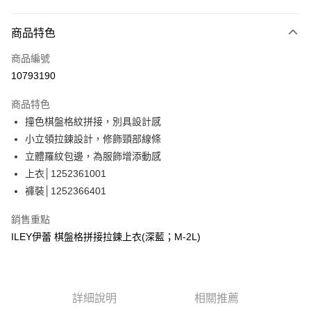
信用卡分期付款
3 期 0 利率 每期
NT$963
21家銀行
商品特色
合作金庫商業銀行
第一商業銀行
超商取貨付款
商品編號
華南商業銀行
彰化商業銀行
10793190
LINE Pay
上海商業儲蓄銀行
台北富邦商業銀行
國泰世華商業銀行
兆豐國際商業銀行
商品特色
Apple Pay
臺灣中小企業銀行
台中商業銀行
撞色棋盤格紋拼接，別具設計感
匯豐（台灣）商業銀行
華泰商業銀行
街口支付
小立領拉鍊設計，修飾頸部線條
聯邦商業銀行
遠東國際商業銀行
元大商業銀行
永豐商業銀行
立體羅紋包邊，為服飾增添動感
悠遊付
玉山商業銀行
星展（台灣）商業銀行
上衣│1252361001
台新國際商業銀行
中國信託商業銀行
全盈+PAY
褲裝│1252366401
台灣樂天信用卡公司
大哥付你分期
銷售重點
相關說明
ILEY伊蕾 棋盤格拼接拉鍊上衣(深藍；M-2L)
【大哥付你分期使用說明】
AFTEE先享後付
1.本服務由台灣大哥大提供，台灣大哥大用戶可立即使用無須另外申請。
2.付款方式選擇「大哥付你分期」，訂單成立後會自動跳轉到大哥付的交易
相關說明
流程，驗證手機門號後，選擇欲分期的期數、繳款截止日，確認付款後即完
【關於「AFTEE先享後付」】
成交易。
詳細說明
相關推薦
AFTEE先享後付是「在收到商品之後才付款」的支付方式。 讓您購物簡單
運送方式
3.實際核准額度、可分期數及費用金額請依後續交易確認頁面所載為準。