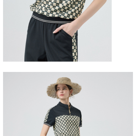
「AFTEE先享後付」，若未經同意申辦者引起之損失，本公司不負相關責
任。
宅配離島
４．使用「AFTEE先享後付」時，將依據個別帳號之用戶狀況，依本公司即
每筆NT$120，滿NT$2,500(含以上)免運費
時審查核予不同之上限額度；若仍有額度不足之情形，本公司將視審查結果
請求用戶進行身份認證。
付款後門市自取
５．嚴禁一人註冊多個帳號或使用他人資訊註冊。若發現惡意使用之情形，
恩沛科技股份有限公司將有權停止該用戶之使用額度並採取法律行動。
免運費
海外配送
查看運費