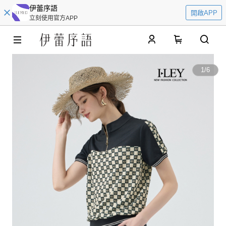
伊蕾序語
開啟APP
立刻使用官方APP
0
1
/
6