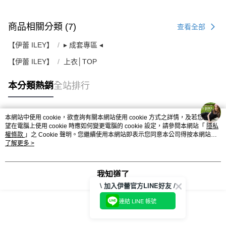
商品相關分類 (7)
查看全部
【伊蕾 ILEY】
▸ 成套專區 ◂
【伊蕾 ILEY】
上衣│TOP
本分類熱銷
全站排行
本網站中使用 cookie，欲查詢有關本網站使用 cookie 方式之詳情，及若您不希
熱門標籤
望在電腦上使用 cookie 時應如何變更電腦的 cookie 設定，請參閱本網站「
隱私
權條款
」之 Cookie 聲明。您繼續使用本網站即表示您同意本公司得按本網站使
用條款之 Cookie 聲明使用 cookie。
了解更多 >
我知道了
\ 加入伊蕾官方LINE好友 /
連結 LINE 帳號