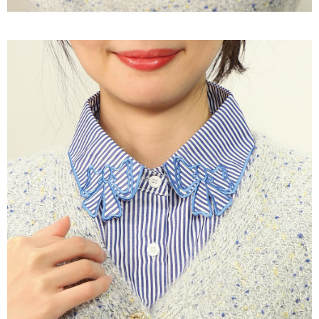
３．未成年的使用者請事先徵得法定代理人或監護人之同意方可使用
每筆NT$120，滿NT$2,500(含以上)免運費
「AFTEE先享後付」，若未經同意申辦者引起之損失，本公司不負相關責
任。
宅配離島
４．使用「AFTEE先享後付」時，將依據個別帳號之用戶狀況，依本公司即
每筆NT$120，滿NT$2,500(含以上)免運費
時審查核予不同之上限額度；若仍有額度不足之情形，本公司將視審查結果
請求用戶進行身份認證。
付款後門市自取
５．嚴禁一人註冊多個帳號或使用他人資訊註冊。若發現惡意使用之情形，
恩沛科技股份有限公司將有權停止該用戶之使用額度並採取法律行動。
免運費
海外配送
查看運費