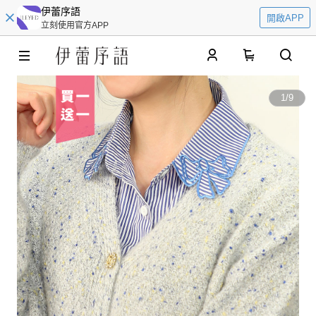
伊蕾序語
開啟APP
立刻使用官方APP
0
1
/
9