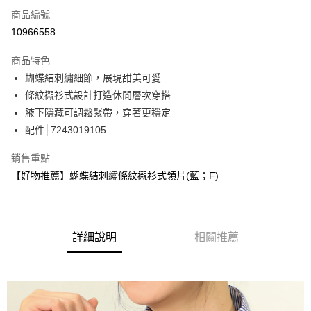
商品編號
信用卡分期付款
10966558
3 期 0 利率 每期
NT$426
21家銀行
商品特色
合作金庫商業銀行
第一商業銀行
超商取貨付款
蝴蝶結刺繡細節，展現甜美可愛
華南商業銀行
彰化商業銀行
條紋襯衫式設計打造休閒層次穿搭
LINE Pay
上海商業儲蓄銀行
台北富邦商業銀行
國泰世華商業銀行
兆豐國際商業銀行
腋下隱藏可調鬆緊帶，穿著更穩定
Apple Pay
臺灣中小企業銀行
台中商業銀行
配件│7243019105
匯豐（台灣）商業銀行
華泰商業銀行
街口支付
聯邦商業銀行
遠東國際商業銀行
銷售重點
元大商業銀行
永豐商業銀行
悠遊付
【好物推薦】蝴蝶結刺繡條紋襯衫式領片(藍；F)
玉山商業銀行
星展（台灣）商業銀行
台新國際商業銀行
中國信託商業銀行
全盈+PAY
台灣樂天信用卡公司
大哥付你分期
詳細說明
相關推薦
相關說明
【大哥付你分期使用說明】
AFTEE先享後付
1.本服務由台灣大哥大提供，台灣大哥大用戶可立即使用無須另外申請。
2.付款方式選擇「大哥付你分期」，訂單成立後會自動跳轉到大哥付的交易
相關說明
流程，驗證手機門號後，選擇欲分期的期數、繳款截止日，確認付款後即完
【關於「AFTEE先享後付」】
成交易。