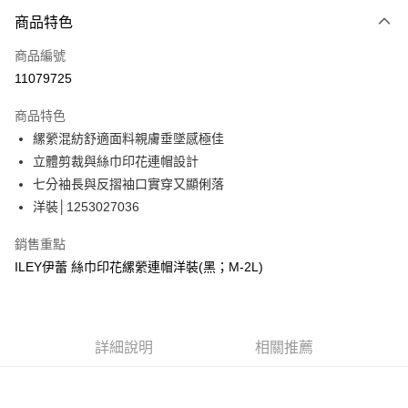
3 期 0 利率 每期
NT$1,330
21家銀行
商品特色
合作金庫商業銀行
第一商業銀行
超商取貨付款
商品編號
華南商業銀行
彰化商業銀行
11079725
LINE Pay
上海商業儲蓄銀行
台北富邦商業銀行
國泰世華商業銀行
兆豐國際商業銀行
商品特色
Apple Pay
臺灣中小企業銀行
台中商業銀行
縲縈混紡舒適面料親膚垂墜感極佳
匯豐（台灣）商業銀行
華泰商業銀行
街口支付
立體剪裁與絲巾印花連帽設計
聯邦商業銀行
遠東國際商業銀行
元大商業銀行
永豐商業銀行
七分袖長與反摺袖口實穿又顯俐落
悠遊付
玉山商業銀行
星展（台灣）商業銀行
洋裝│1253027036
台新國際商業銀行
中國信託商業銀行
全盈+PAY
台灣樂天信用卡公司
銷售重點
大哥付你分期
ILEY伊蕾 絲巾印花縲縈連帽洋裝(黑；M-2L)
相關說明
【大哥付你分期使用說明】
AFTEE先享後付
1.本服務由台灣大哥大提供，台灣大哥大用戶可立即使用無須另外申請。
2.付款方式選擇「大哥付你分期」，訂單成立後會自動跳轉到大哥付的交易
相關說明
詳細說明
相關推薦
流程，驗證手機門號後，選擇欲分期的期數、繳款截止日，確認付款後即完
【關於「AFTEE先享後付」】
成交易。
AFTEE先享後付是「在收到商品之後才付款」的支付方式。 讓您購物簡單
運送方式
3.實際核准額度、可分期數及費用金額請依後續交易確認頁面所載為準。
便利好安心！
4.訂單成立30分鐘內，如未前往確認交易或遇審核未通過，訂單將自動取
１．簡單：不需註冊會員、不需綁卡、不需儲值。