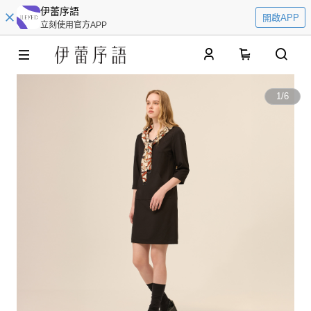
伊蕾序語
開啟APP
立刻使用官方APP
0
1
/
6