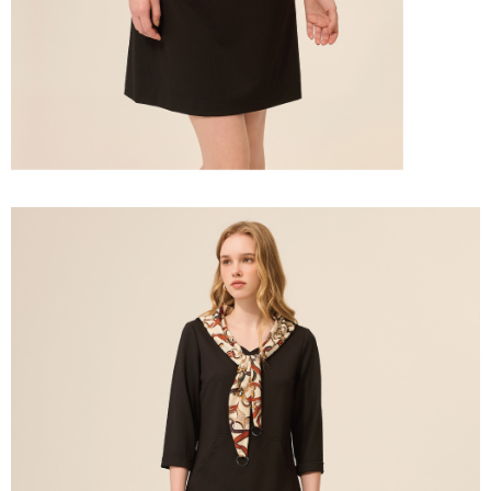
宅配離島
４．使用「AFTEE先享後付」時，將依據個別帳號之用戶狀況，依本公司即
每筆NT$120，滿NT$2,500(含以上)免運費
時審查核予不同之上限額度；若仍有額度不足之情形，本公司將視審查結果
請求用戶進行身份認證。
付款後門市自取
５．嚴禁一人註冊多個帳號或使用他人資訊註冊。若發現惡意使用之情形，
恩沛科技股份有限公司將有權停止該用戶之使用額度並採取法律行動。
免運費
海外配送
查看運費