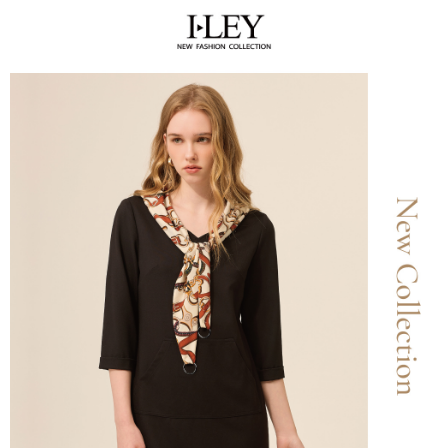
全家取貨付款
消。如遇「轉專審核」未通過狀況，表示未達大哥付你分期系統評分，恕無
２．便利：只要手機號碼，簡訊認證，即可結帳。
法說明評估內容。
每筆NT$120，滿NT$2,500(含以上)免運費
３．安心：先確認商品／服務後，再付款。
【繳款方式說明】
1.分期款項不併入電信帳單，「大哥付你分期」於每月結算日後寄送繳費提
付款後全家取貨
【「AFTEE先享後付」結帳流程】
醒簡訊。
１．於結帳方式選擇「AFTEE先享後付」後，將跳轉至「AFTEE先享後付」
每筆NT$120，滿NT$2,500(含以上)免運費
2.透過簡訊連結打開帳單後，可選擇「超商條碼／台灣大直營門市／銀行轉
結帳頁面，進行簡訊認證並確認金額後，即可完成結帳。
帳／街口支付／iPASS MONEY」等通路繳費。
２．訂單成立數日內，您將收到繳費通知簡訊。
萊爾富取貨付款
３．收到繳費通知簡訊後14天內，點擊此簡訊中的連結，可透過四大超商／
【注意事項】
每筆NT$120，滿NT$2,500(含以上)免運費
ATM／網路銀行／等多元方式進行付款，方視為交易完成。
1.本服務係由「台灣大哥大股份有限公司」（以下簡稱本公司）所提供，讓
※ 請注意：結帳手續完成當下不需立刻繳費，但若您需要取消訂單，請聯絡
用戶於交易時，得透過本服務購買商品或服務，並由商店將買賣／分期付款
付款後萊爾富取貨
購買商品的店家。未經商家同意取消之訂單仍視為有效，需透過AFTEE先享
買賣價金債權讓與本公司後，依約使用本公司帳單繳交帳款。
後付繳納相關費用。
每筆NT$120，滿NT$2,500(含以上)免運費
2.基於同意付款使用「大哥付你分期」之契約關係目的，商店將以您的個人
※ 交易是否成功請以「AFTEE先享後付 」之結帳頁面顯示為準，若有關於
資料（包含姓名、電話或地址）提供予台灣大哥大進項蒐集、處理及利用，
是否繳費成功／繳費後需取消欲退款等相關疑問，請聯繫「AFTEE先享後付
7-11取貨付款
由本公司與您本人進行分期帳單所需資料之確認、核對及更正。
客戶支援中心」
https://netprotections.freshdesk.com/support/home
3.完整用戶服務條款，請詳閱以下連結：
https://oppay.tw/userRule
每筆NT$120，滿NT$2,500(含以上)免運費
【注意事項】
１．透過由恩沛科技股份有限公司提供之「AFTEE先享後付」服務完成之交
付款後7-11取貨
易，需依本服務之必要範圍內提供個人資料，並將交易相關給付款項請求債
每筆NT$120，滿NT$2,500(含以上)免運費
權轉讓予恩沛科技股份有限公司。
２．關於個人資料處理事宜，請瀏覽以下網址：
宅配
https://aftee.tw/terms/#terms3
３．未成年的使用者請事先徵得法定代理人或監護人之同意方可使用
每筆NT$120，滿NT$2,500(含以上)免運費
「AFTEE先享後付」，若未經同意申辦者引起之損失，本公司不負相關責
任。