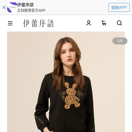
伊蕾序語
開啟APP
立刻使用官方APP
0
1
/
6