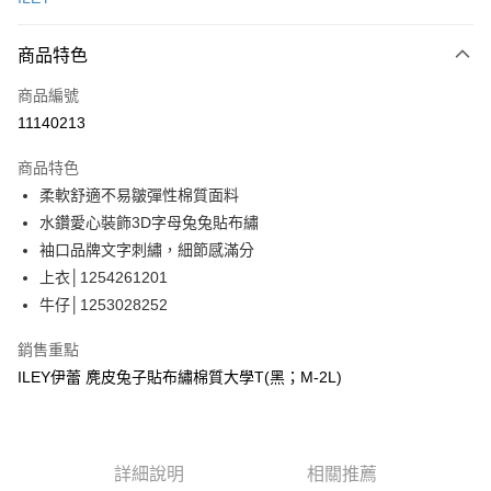
信用卡分期付款
3 期 0 利率 每期
NT$963
21家銀行
商品特色
合作金庫商業銀行
第一商業銀行
超商取貨付款
商品編號
華南商業銀行
彰化商業銀行
11140213
LINE Pay
上海商業儲蓄銀行
台北富邦商業銀行
國泰世華商業銀行
兆豐國際商業銀行
商品特色
Apple Pay
臺灣中小企業銀行
台中商業銀行
柔軟舒適不易皺彈性棉質面料
匯豐（台灣）商業銀行
華泰商業銀行
街口支付
水鑽愛心裝飾3D字母兔兔貼布繡
聯邦商業銀行
遠東國際商業銀行
元大商業銀行
永豐商業銀行
袖口品牌文字刺繡，細節感滿分
悠遊付
玉山商業銀行
星展（台灣）商業銀行
上衣│1254261201
台新國際商業銀行
中國信託商業銀行
全盈+PAY
牛仔│1253028252
台灣樂天信用卡公司
大哥付你分期
銷售重點
相關說明
ILEY伊蕾 麂皮兔子貼布繡棉質大學T(黑；M-2L)
【大哥付你分期使用說明】
AFTEE先享後付
1.本服務由台灣大哥大提供，台灣大哥大用戶可立即使用無須另外申請。
2.付款方式選擇「大哥付你分期」，訂單成立後會自動跳轉到大哥付的交易
相關說明
流程，驗證手機門號後，選擇欲分期的期數、繳款截止日，確認付款後即完
【關於「AFTEE先享後付」】
成交易。
詳細說明
相關推薦
AFTEE先享後付是「在收到商品之後才付款」的支付方式。 讓您購物簡單
運送方式
3.實際核准額度、可分期數及費用金額請依後續交易確認頁面所載為準。