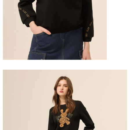
「AFTEE先享後付」，若未經同意申辦者引起之損失，本公司不負相關責
任。
宅配離島
４．使用「AFTEE先享後付」時，將依據個別帳號之用戶狀況，依本公司即
每筆NT$120，滿NT$2,500(含以上)免運費
時審查核予不同之上限額度；若仍有額度不足之情形，本公司將視審查結果
請求用戶進行身份認證。
付款後門市自取
５．嚴禁一人註冊多個帳號或使用他人資訊註冊。若發現惡意使用之情形，
恩沛科技股份有限公司將有權停止該用戶之使用額度並採取法律行動。
免運費
海外配送
查看運費