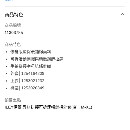
信用卡分期付款
3 期 0 利率 每期
NT$1,363
21家銀行
商品特色
合作金庫商業銀行
第一商業銀行
超商取貨付款
商品編號
華南商業銀行
彰化商業銀行
11303785
LINE Pay
上海商業儲蓄銀行
台北富邦商業銀行
國泰世華商業銀行
兆豐國際商業銀行
商品特色
Apple Pay
臺灣中小企業銀行
台中商業銀行
修身版型保暖鋪棉面料
匯豐（台灣）商業銀行
華泰商業銀行
街口支付
可拆活動連帽與精緻鑽飾拉鍊
聯邦商業銀行
遠東國際商業銀行
元大商業銀行
永豐商業銀行
手袖拼接字母坑條針織
悠遊付
玉山商業銀行
星展（台灣）商業銀行
外套│1254164209
台新國際商業銀行
中國信託商業銀行
全盈+PAY
上衣│1253021232
台灣樂天信用卡公司
褲裝│1253026349
大哥付你分期
相關說明
銷售重點
【大哥付你分期使用說明】
AFTEE先享後付
ILEY伊蕾 異材拼接可拆連帽鋪棉外套(杏；M-XL)
1.本服務由台灣大哥大提供，台灣大哥大用戶可立即使用無須另外申請。
2.付款方式選擇「大哥付你分期」，訂單成立後會自動跳轉到大哥付的交易
相關說明
流程，驗證手機門號後，選擇欲分期的期數、繳款截止日，確認付款後即完
【關於「AFTEE先享後付」】
成交易。
AFTEE先享後付是「在收到商品之後才付款」的支付方式。 讓您購物簡單
運送方式
3.實際核准額度、可分期數及費用金額請依後續交易確認頁面所載為準。