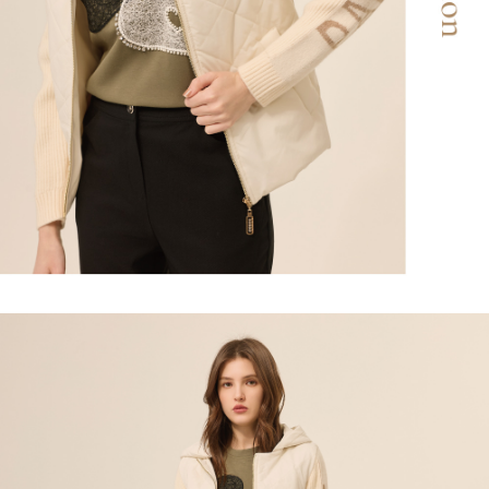
「AFTEE先享後付」，若未經同意申辦者引起之損失，本公司不負相關責
任。
宅配離島
４．使用「AFTEE先享後付」時，將依據個別帳號之用戶狀況，依本公司即
每筆NT$120，滿NT$2,500(含以上)免運費
時審查核予不同之上限額度；若仍有額度不足之情形，本公司將視審查結果
請求用戶進行身份認證。
付款後門市自取
５．嚴禁一人註冊多個帳號或使用他人資訊註冊。若發現惡意使用之情形，
恩沛科技股份有限公司將有權停止該用戶之使用額度並採取法律行動。
免運費
海外配送
查看運費