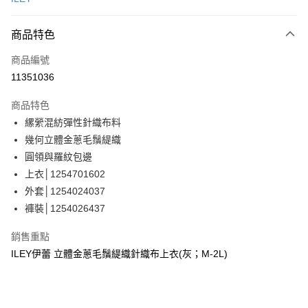
信用卡分期付款
3 期 0 利率 每期
NT$593
21家銀行
商品特色
合作金庫商業銀行
第一商業銀行
超商取貨付款
商品編號
華南商業銀行
彰化商業銀行
11351036
LINE Pay
上海商業儲蓄銀行
台北富邦商業銀行
國泰世華商業銀行
兆豐國際商業銀行
商品特色
Apple Pay
臺灣中小企業銀行
台中商業銀行
縲縈混紡彈性針織布料
匯豐（台灣）商業銀行
華泰商業銀行
街口支付
幾何立體金蔥毛鬚緹織
聯邦商業銀行
遠東國際商業銀行
元大商業銀行
永豐商業銀行
圓領與羅紋包邊
悠遊付
玉山商業銀行
星展（台灣）商業銀行
上衣│1254701602
台新國際商業銀行
中國信託商業銀行
全盈+PAY
外套│1254024037
台灣樂天信用卡公司
褲裝│1254026437
大哥付你分期
相關說明
銷售重點
【大哥付你分期使用說明】
AFTEE先享後付
ILEY伊蕾 立體金蔥毛鬚緹織針織布上衣(灰；M-2L)
1.本服務由台灣大哥大提供，台灣大哥大用戶可立即使用無須另外申請。
2.付款方式選擇「大哥付你分期」，訂單成立後會自動跳轉到大哥付的交易
相關說明
流程，驗證手機門號後，選擇欲分期的期數、繳款截止日，確認付款後即完
【關於「AFTEE先享後付」】
成交易。
AFTEE先享後付是「在收到商品之後才付款」的支付方式。 讓您購物簡單
運送方式
3.實際核准額度、可分期數及費用金額請依後續交易確認頁面所載為準。