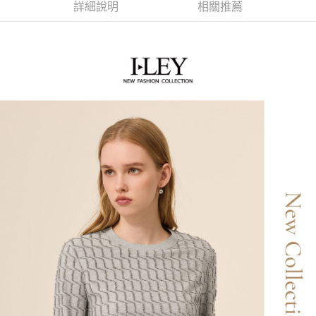
便利好安心！
詳細說明
相關推薦
4.訂單成立30分鐘內，如未前往確認交易或遇審核未通過，訂單將自動取
１．簡單：不需註冊會員、不需綁卡、不需儲值。
全家取貨付款
消。如遇「轉專審核」未通過狀況，表示未達大哥付你分期系統評分，恕無
２．便利：只要手機號碼，簡訊認證，即可結帳。
法說明評估內容。
每筆NT$120，滿NT$2,500(含以上)免運費
３．安心：先確認商品／服務後，再付款。
【繳款方式說明】
1.分期款項不併入電信帳單，「大哥付你分期」於每月結算日後寄送繳費提
付款後全家取貨
【「AFTEE先享後付」結帳流程】
醒簡訊。
１．於結帳方式選擇「AFTEE先享後付」後，將跳轉至「AFTEE先享後付」
每筆NT$120，滿NT$2,500(含以上)免運費
2.透過簡訊連結打開帳單後，可選擇「超商條碼／台灣大直營門市／銀行轉
結帳頁面，進行簡訊認證並確認金額後，即可完成結帳。
帳／街口支付／iPASS MONEY」等通路繳費。
２．訂單成立數日內，您將收到繳費通知簡訊。
萊爾富取貨付款
３．收到繳費通知簡訊後14天內，點擊此簡訊中的連結，可透過四大超商／
【注意事項】
每筆NT$120，滿NT$2,500(含以上)免運費
ATM／網路銀行／等多元方式進行付款，方視為交易完成。
1.本服務係由「台灣大哥大股份有限公司」（以下簡稱本公司）所提供，讓
※ 請注意：結帳手續完成當下不需立刻繳費，但若您需要取消訂單，請聯絡
用戶於交易時，得透過本服務購買商品或服務，並由商店將買賣／分期付款
付款後萊爾富取貨
購買商品的店家。未經商家同意取消之訂單仍視為有效，需透過AFTEE先享
買賣價金債權讓與本公司後，依約使用本公司帳單繳交帳款。
後付繳納相關費用。
每筆NT$120，滿NT$2,500(含以上)免運費
2.基於同意付款使用「大哥付你分期」之契約關係目的，商店將以您的個人
※ 交易是否成功請以「AFTEE先享後付 」之結帳頁面顯示為準，若有關於
資料（包含姓名、電話或地址）提供予台灣大哥大進項蒐集、處理及利用，
是否繳費成功／繳費後需取消欲退款等相關疑問，請聯繫「AFTEE先享後付
7-11取貨付款
由本公司與您本人進行分期帳單所需資料之確認、核對及更正。
客戶支援中心」
https://netprotections.freshdesk.com/support/home
3.完整用戶服務條款，請詳閱以下連結：
https://oppay.tw/userRule
每筆NT$120，滿NT$2,500(含以上)免運費
【注意事項】
１．透過由恩沛科技股份有限公司提供之「AFTEE先享後付」服務完成之交
付款後7-11取貨
易，需依本服務之必要範圍內提供個人資料，並將交易相關給付款項請求債
每筆NT$120，滿NT$2,500(含以上)免運費
權轉讓予恩沛科技股份有限公司。
２．關於個人資料處理事宜，請瀏覽以下網址：
宅配
https://aftee.tw/terms/#terms3
３．未成年的使用者請事先徵得法定代理人或監護人之同意方可使用
每筆NT$120，滿NT$2,500(含以上)免運費