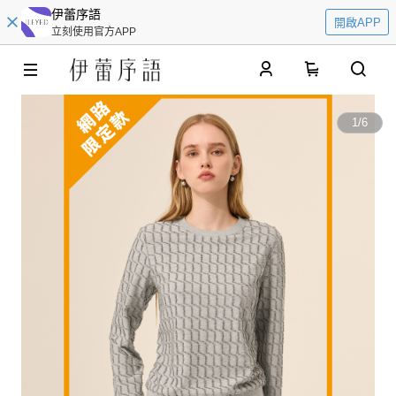
伊蕾序語
開啟APP
立刻使用官方APP
0
1
/
6