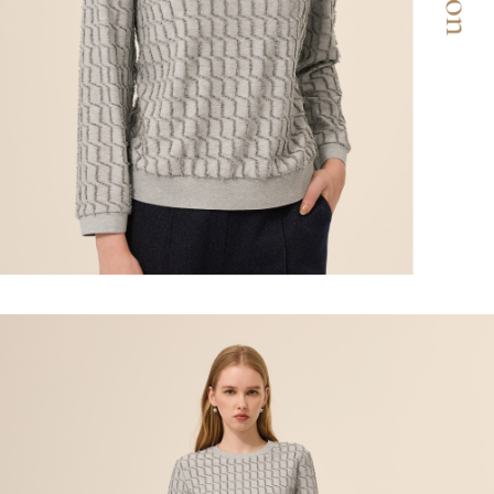
「AFTEE先享後付」，若未經同意申辦者引起之損失，本公司不負相關責
任。
宅配離島
４．使用「AFTEE先享後付」時，將依據個別帳號之用戶狀況，依本公司即
每筆NT$120，滿NT$2,500(含以上)免運費
時審查核予不同之上限額度；若仍有額度不足之情形，本公司將視審查結果
請求用戶進行身份認證。
付款後門市自取
５．嚴禁一人註冊多個帳號或使用他人資訊註冊。若發現惡意使用之情形，
恩沛科技股份有限公司將有權停止該用戶之使用額度並採取法律行動。
免運費
海外配送
查看運費