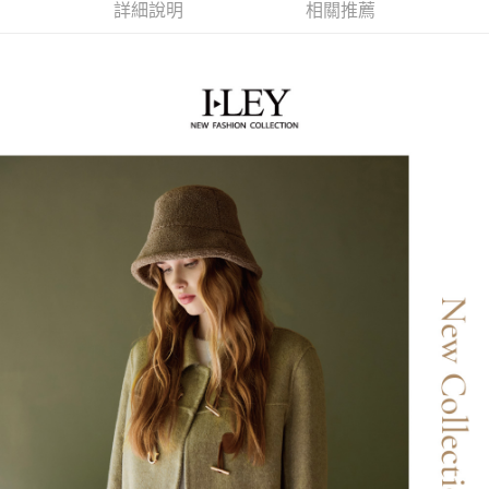
便利好安心！
詳細說明
相關推薦
4.訂單成立30分鐘內，如未前往確認交易或遇審核未通過，訂單將自動取
１．簡單：不需註冊會員、不需綁卡、不需儲值。
全家取貨付款
消。如遇「轉專審核」未通過狀況，表示未達大哥付你分期系統評分，恕無
２．便利：只要手機號碼，簡訊認證，即可結帳。
法說明評估內容。
每筆NT$120，滿NT$2,500(含以上)免運費
３．安心：先確認商品／服務後，再付款。
【繳款方式說明】
1.分期款項不併入電信帳單，「大哥付你分期」於每月結算日後寄送繳費提
付款後全家取貨
【「AFTEE先享後付」結帳流程】
醒簡訊。
１．於結帳方式選擇「AFTEE先享後付」後，將跳轉至「AFTEE先享後付」
每筆NT$120，滿NT$2,500(含以上)免運費
2.透過簡訊連結打開帳單後，可選擇「超商條碼／台灣大直營門市／銀行轉
結帳頁面，進行簡訊認證並確認金額後，即可完成結帳。
帳／街口支付／iPASS MONEY」等通路繳費。
２．訂單成立數日內，您將收到繳費通知簡訊。
萊爾富取貨付款
３．收到繳費通知簡訊後14天內，點擊此簡訊中的連結，可透過四大超商／
【注意事項】
每筆NT$120，滿NT$2,500(含以上)免運費
ATM／網路銀行／等多元方式進行付款，方視為交易完成。
1.本服務係由「台灣大哥大股份有限公司」（以下簡稱本公司）所提供，讓
※ 請注意：結帳手續完成當下不需立刻繳費，但若您需要取消訂單，請聯絡
用戶於交易時，得透過本服務購買商品或服務，並由商店將買賣／分期付款
付款後萊爾富取貨
購買商品的店家。未經商家同意取消之訂單仍視為有效，需透過AFTEE先享
買賣價金債權讓與本公司後，依約使用本公司帳單繳交帳款。
後付繳納相關費用。
每筆NT$120，滿NT$2,500(含以上)免運費
2.基於同意付款使用「大哥付你分期」之契約關係目的，商店將以您的個人
※ 交易是否成功請以「AFTEE先享後付 」之結帳頁面顯示為準，若有關於
資料（包含姓名、電話或地址）提供予台灣大哥大進項蒐集、處理及利用，
是否繳費成功／繳費後需取消欲退款等相關疑問，請聯繫「AFTEE先享後付
7-11取貨付款
由本公司與您本人進行分期帳單所需資料之確認、核對及更正。
客戶支援中心」
https://netprotections.freshdesk.com/support/home
3.完整用戶服務條款，請詳閱以下連結：
https://oppay.tw/userRule
每筆NT$120，滿NT$2,500(含以上)免運費
【注意事項】
１．透過由恩沛科技股份有限公司提供之「AFTEE先享後付」服務完成之交
付款後7-11取貨
易，需依本服務之必要範圍內提供個人資料，並將交易相關給付款項請求債
每筆NT$120，滿NT$2,500(含以上)免運費
權轉讓予恩沛科技股份有限公司。
２．關於個人資料處理事宜，請瀏覽以下網址：
宅配
https://aftee.tw/terms/#terms3
３．未成年的使用者請事先徵得法定代理人或監護人之同意方可使用
每筆NT$120，滿NT$2,500(含以上)免運費