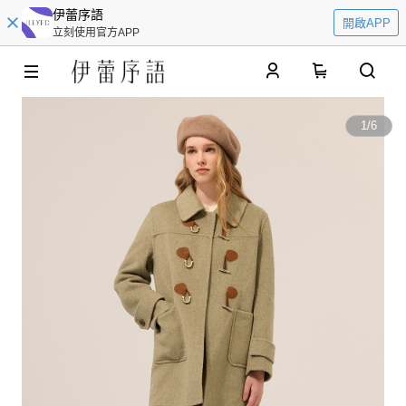
伊蕾序語
開啟APP
立刻使用官方APP
0
1
/
6