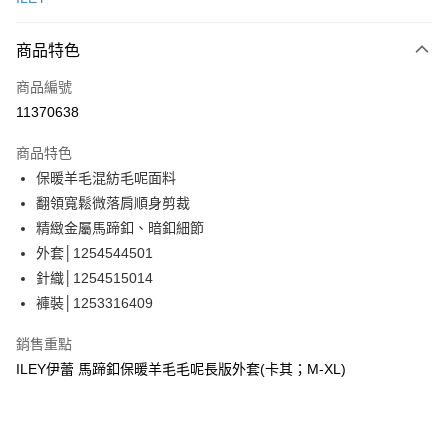
信用卡分期付款
3 期 0 利率 每期
NT$1,863
21家銀行
商品特色
合作金庫商業銀行
第一商業銀行
超商取貨付款
商品編號
華南商業銀行
彰化商業銀行
11370638
LINE Pay
上海商業儲蓄銀行
台北富邦商業銀行
國泰世華商業銀行
兆豐國際商業銀行
商品特色
Apple Pay
臺灣中小企業銀行
台中商業銀行
保暖羊毛混紡毛呢面料
匯豐（台灣）商業銀行
華泰商業銀行
街口支付
翻領寬鬆微落肩順身剪裁
聯邦商業銀行
遠東國際商業銀行
元大商業銀行
永豐商業銀行
精緻金屬馬蹄釦、暗釦細節
悠遊付
玉山商業銀行
星展（台灣）商業銀行
外套│1254544501
台新國際商業銀行
中國信託商業銀行
全盈+PAY
針織│1254515014
台灣樂天信用卡公司
褲裝│1253316409
大哥付你分期
相關說明
銷售重點
【大哥付你分期使用說明】
AFTEE先享後付
ILEY伊蕾 馬蹄釦保暖羊毛毛呢長版外套(卡其；M-XL)
1.本服務由台灣大哥大提供，台灣大哥大用戶可立即使用無須另外申請。
2.付款方式選擇「大哥付你分期」，訂單成立後會自動跳轉到大哥付的交易
相關說明
流程，驗證手機門號後，選擇欲分期的期數、繳款截止日，確認付款後即完
【關於「AFTEE先享後付」】
成交易。
AFTEE先享後付是「在收到商品之後才付款」的支付方式。 讓您購物簡單
運送方式
3.實際核准額度、可分期數及費用金額請依後續交易確認頁面所載為準。