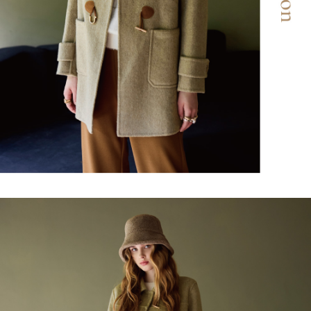
「AFTEE先享後付」，若未經同意申辦者引起之損失，本公司不負相關責
任。
宅配離島
４．使用「AFTEE先享後付」時，將依據個別帳號之用戶狀況，依本公司即
每筆NT$120，滿NT$2,500(含以上)免運費
時審查核予不同之上限額度；若仍有額度不足之情形，本公司將視審查結果
請求用戶進行身份認證。
付款後門市自取
５．嚴禁一人註冊多個帳號或使用他人資訊註冊。若發現惡意使用之情形，
恩沛科技股份有限公司將有權停止該用戶之使用額度並採取法律行動。
免運費
海外配送
查看運費