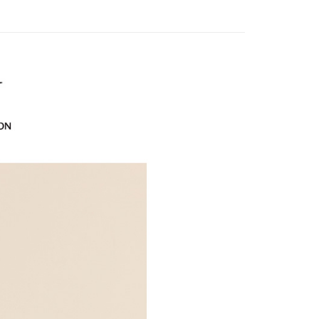
家取貨
方式選擇「AFTEE先享後付」後，將跳轉至「AFTEE先享後
訊連結打開帳單後，可選擇「超商條碼／台灣大直營門市／銀行轉
頁面，進行簡訊認證並確認金額後，即可完成結帳。
20，滿NT$2,500(含以上)免運費
付／iPASS MONEY」等通路繳費。
成立數日內，您將收到繳費通知簡訊。
費通知簡訊後14天內，點擊此簡訊中的連結，可透過四大超商
貨付款
項】
網路銀行／等多元方式進行付款，方視為交易完成。
係由「台灣大哥大股份有限公司」（以下簡稱本公司）所提供，讓
20，滿NT$2,500(含以上)免運費
：結帳手續完成當下不需立刻繳費，但若您需要取消訂單，請聯
易時，得透過本服務購買商品或服務，並由商店將買賣／分期付
的店家。未經商家同意取消之訂單仍視為有效，需透過AFTEE
金債權讓與本公司後，依約使用本公司帳單繳交帳款。
繳納相關費用。
爾富取貨
意付款使用「大哥付你分期」之契約關係目的，商店將以您的個人
否成功請以「AFTEE先享後付 」之結帳頁面顯示為準，若有關於
20，滿NT$2,500(含以上)免運費
含姓名、電話或地址）提供予台灣大哥大進項蒐集、處理及利
功／繳費後需取消欲退款等相關疑問，請聯繫「AFTEE先享後
公司與您本人進行分期帳單所需資料之確認、核對及更正。
援中心」
https://netprotections.freshdesk.com/support/home
付款
戶服務條款，請詳閱以下連結：
https://oppay.tw/userRule
項】
20，滿NT$2,500(含以上)免運費
恩沛科技股份有限公司提供之「AFTEE先享後付」服務完成之
依本服務之必要範圍內提供個人資料，並將交易相關給付款項請
1取貨
讓予恩沛科技股份有限公司。
20，滿NT$2,500(含以上)免運費
個人資料處理事宜，請瀏覽以下網址：
ee.tw/terms/#terms3
年的使用者請事先徵得法定代理人或監護人之同意方可使用
E先享後付」，若未經同意申辦者引起之損失，本公司不負相關責
20，滿NT$2,500(含以上)免運費
AFTEE先享後付」時，將依據個別帳號之用戶狀況，依本公司
核予不同之上限額度；若仍有額度不足之情形，本公司將視審查
20，滿NT$2,500(含以上)免運費
用戶進行身份認證。
一人註冊多個帳號或使用他人資訊註冊。若發現惡意使用之情