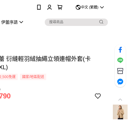
0
中文 (繁體)
伊蕾序語
Y伊蕾 衍縫輕羽絨抽繩立領連帽外套(卡
XL)
2,500免運
國家/地區配送
0
790