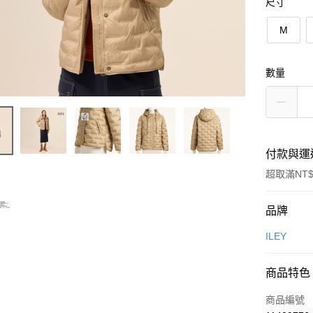
尺寸
M
數量
付款與運
超取滿NT$
付款方式
品牌
信用卡一
ILEY
信用卡分
商品特色
3 期 
商品編號
合作金
超商取貨