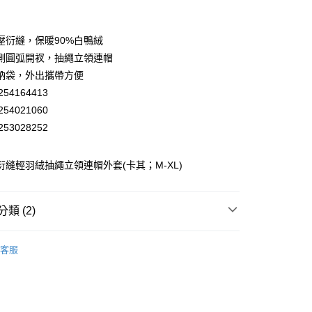
業銀行
彰化商業銀行
業儲蓄銀行
台北富邦商業銀行
華商業銀行
兆豐國際商業銀行
壓衍縫，保暖90%白鴨絨
小企業銀行
台中商業銀行
側圓弧開衩，抽繩立領連帽
台灣）商業銀行
華泰商業銀行
納袋，外出攜帶方便
業銀行
遠東國際商業銀行
54164413
業銀行
永豐商業銀行
54021060
業銀行
星展（台灣）商業銀行
際商業銀行
中國信託商業銀行
53028252
天信用卡公司
分期
蕾 衍縫輕羽絨抽繩立領連帽外套(卡其；M-XL)
你分期使用說明】
享後付
由台灣大哥大提供，台灣大哥大用戶可立即使用無須另外申請。
式選擇「大哥付你分期」，訂單成立後會自動跳轉到大哥付的交易
類 (2)
證手機門號後，選擇欲分期的期數、繳款截止日，確認付款後即
FTEE先享後付」】
。
先享後付是「在收到商品之後才付款」的支付方式。 讓您購物簡單
EY】
外套│ JACKET
准額度、可分期數及費用金額請依後續交易確認頁面所載為準。
心！
客服
立30分鐘內，如未前往確認交易或遇審核未通過，訂單將自動取
EY】
：不需註冊會員、不需綁卡、不需儲值。
全部商品│ALL
「轉專審核」未通過狀況，表示未達大哥付你分期系統評分，恕
：只要手機號碼，簡訊認證，即可結帳。
付款
評估內容。
：先確認商品／服務後，再付款。
式說明】
20，滿NT$2,500(含以上)免運費
項不併入電信帳單，「大哥付你分期」於每月結算日後寄送繳費提
EE先享後付」結帳流程】