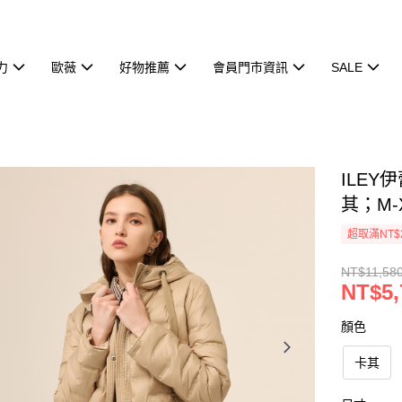
力
歐薇
好物推薦
會員門市資訊
SALE
ILE
其；M-
超取滿NT$
NT$11,58
NT$5,
顏色
卡其