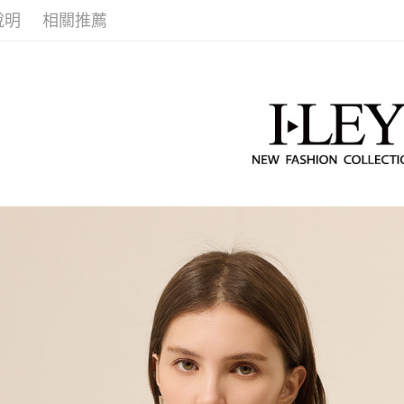
醒簡訊。
付款後全
１．於結帳
說明
相關推薦
2.透過簡
付」結帳
每筆NT$1
帳／街口支
２．訂單
３．收到繳
萊爾富取
【注意事
／ATM／
1.本服務
每筆NT$1
※ 請注意
用戶於交
絡購買商品
款買賣價
先享後付
付款後萊
2.基於同
※ 交易是
每筆NT$1
資料（包
是否繳費成
用，由本
付客戶支
7-11取貨
3.完整用
【注意事
每筆NT$1
１．透過由
交易，需
付款後7-1
求債權轉
每筆NT$1
２．關於
https://aft
宅配
３．未成
「AFTE
每筆NT$1
任。
４．使用「
宅配離島
即時審查
每筆NT$1
結果請求
５．嚴禁