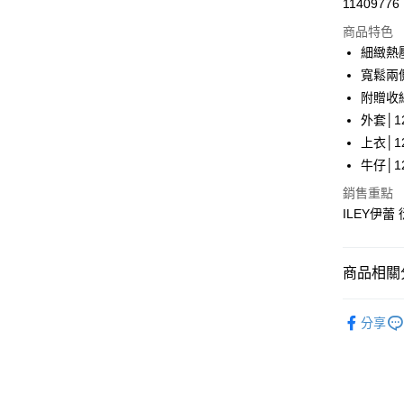
11409776
華南商
LINE Pay
上海商
商品特色
國泰世
細緻熱
Apple Pay
臺灣中
寬鬆兩
匯豐（
街口支付
附贈收
聯邦商
外套│12
元大商
悠遊付
上衣│12
玉山商
台新國
全盈+PAY
牛仔│12
台灣樂
銷售重點
大哥付你
ILEY伊
相關說明
【大哥付
AFTEE先
1.本服務
2.付款方
相關說明
商品相關分
流程，驗
【關於「A
完成交易
AFTEE
【伊蕾 IL
3.實際核
便利好安
分享
運送方式
4.訂單成
【伊蕾 IL
１．簡單
消。如遇
２．便利
全家取貨
無法說明
３．安心
【繳款方
每筆NT$1
1.分期款
【「AFT