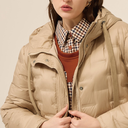
付款後門
形，恩沛
動。
免運費
海外配送