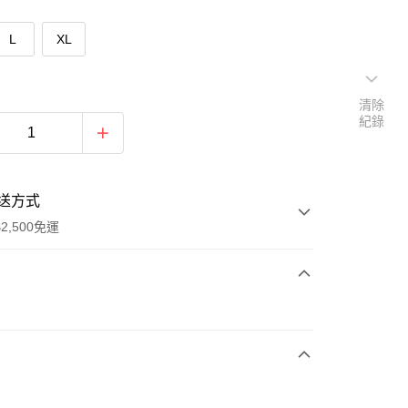
L
XL
清除
紀錄
送方式
2,500免運
次付款
期付款
0 利率 每期
NT$1,930
21家銀行
庫商業銀行
第一商業銀行
付款