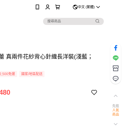
0
中文 (繁體)
Y伊蕾 真兩件花紗背心針織長洋裝(淺藍；
2,500免運
國家/地區配送
480
先逛
人氣
商品