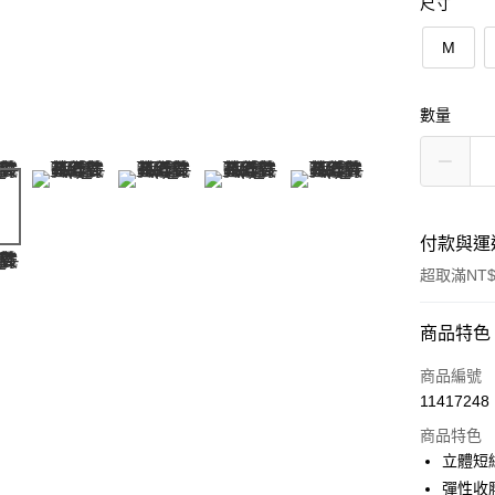
尺寸
M
數量
付款與運
超取滿NT$
付款方式
商品特色
信用卡一
商品編號
11417248
信用卡分
商品特色
3 期 
立體短
合作金
彈性收
超商取貨