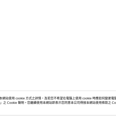
醒簡訊。
付款後全
１．於結帳
2.透過簡
付」結帳
每筆NT$1
帳／街口支
２．訂單
３．收到繳
萊爾富取
【注意事
／ATM／
1.本服務
每筆NT$1
※ 請注意
用戶於交
絡購買商品
款買賣價
先享後付
付款後萊
2.基於同
※ 交易是
每筆NT$1
資料（包
是否繳費成
用，由本
付客戶支
7-11取貨
3.完整用
【注意事
每筆NT$1
１．透過由
交易，需
付款後7-1
求債權轉
每筆NT$1
２．關於
https://aft
宅配
３．未成
「AFTE
每筆NT$1
任。
本網站使用 cookie 方式之詳情，及若您不希望在電腦上使用 cookie 時應如何變更電腦的
４．使用「
」之 Cookie 聲明。您繼續使用本網站即表示您同意本公司得按本網站使用條款之 Coo
關於我們
客服資訊
宅配離島
即時審查
每筆NT$1
品牌故事
購物說明
結果請求
５．嚴禁