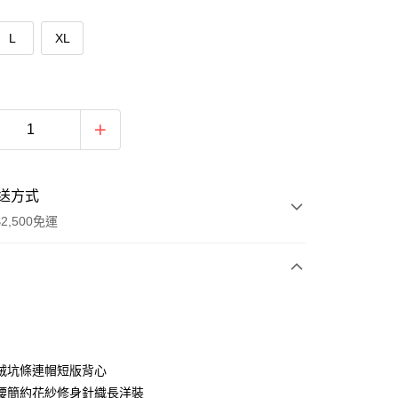
L
XL
送方式
2,500免運
次付款
期付款
0 利率 每期
NT$1,160
21家銀行
絨坑條連帽短版背心
庫商業銀行
第一商業銀行
腰簡約花紗修身針織長洋裝
付款