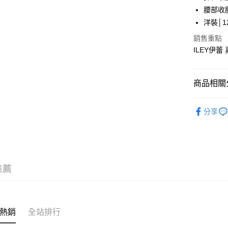
華南商
腰部收
LINE Pay
上海商
洋裝│12
國泰世
Apple Pay
銷售重點
臺灣中
匯豐（
ILEY伊
街口支付
聯邦商
元大商
悠遊付
玉山商
商品相關分
台新國
全盈+PAY
台灣樂
【伊蕾 IL
大哥付你
分享
【伊蕾 IL
相關說明
【大哥付
【伊蕾 IL
AFTEE先
1.本服務
2.付款方
相關說明
活動專區
流程，驗
【關於「A
推薦
完成交易
AFTEE
3.實際核
便利好安
運送方式
4.訂單成
１．簡單
消。如遇
２．便利
全家取貨
無法說明
３．安心
熱銷
全站排行
【繳款方
每筆NT$1
1.分期款
【「AFT