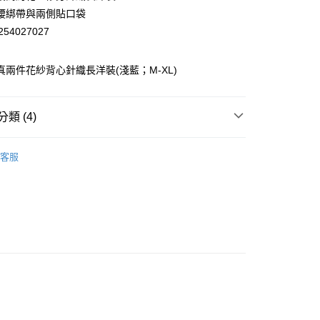
業銀行
彰化商業銀行
腰綁帶與兩側貼口袋
業儲蓄銀行
台北富邦商業銀行
54027027
華商業銀行
兆豐國際商業銀行
小企業銀行
台中商業銀行
台灣）商業銀行
華泰商業銀行
蕾 真兩件花紗背心針織長洋裝(淺藍；M-XL)
業銀行
遠東國際商業銀行
業銀行
永豐商業銀行
業銀行
星展（台灣）商業銀行
類 (4)
際商業銀行
中國信託商業銀行
天信用卡公司
EY】
洋裝│DRESS
分期
客服
EY】
➤ Outlet│秋冬精選
你分期使用說明】
EY】
全部商品│ALL
享後付
由台灣大哥大提供，台灣大哥大用戶可立即使用無須另外申請。
式選擇「大哥付你分期」，訂單成立後會自動跳轉到大哥付的交易
證手機門號後，選擇欲分期的期數、繳款截止日，確認付款後即
FTEE先享後付」】
。
先享後付是「在收到商品之後才付款」的支付方式。 讓您購物簡單
准額度、可分期數及費用金額請依後續交易確認頁面所載為準。
心！
立30分鐘內，如未前往確認交易或遇審核未通過，訂單將自動取
：不需註冊會員、不需綁卡、不需儲值。
「轉專審核」未通過狀況，表示未達大哥付你分期系統評分，恕
：只要手機號碼，簡訊認證，即可結帳。
付款
評估內容。
：先確認商品／服務後，再付款。
式說明】
20，滿NT$2,500(含以上)免運費
項不併入電信帳單，「大哥付你分期」於每月結算日後寄送繳費提
EE先享後付」結帳流程】