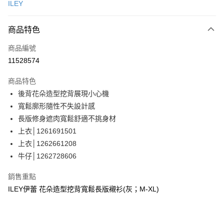
ILEY
信用卡分期付款
3 期 0 利率 每期
NT$996
21家銀行
商品特色
合作金庫商業銀行
第一商業銀行
超商取貨付款
商品編號
華南商業銀行
彰化商業銀行
11528574
LINE Pay
上海商業儲蓄銀行
台北富邦商業銀行
國泰世華商業銀行
兆豐國際商業銀行
商品特色
Apple Pay
臺灣中小企業銀行
台中商業銀行
後背花朵造型挖背展現小心機
匯豐（台灣）商業銀行
華泰商業銀行
街口支付
寬鬆廓形隨性不失設計感
聯邦商業銀行
遠東國際商業銀行
元大商業銀行
永豐商業銀行
長版修身遮肉寬鬆舒適不挑身材
悠遊付
玉山商業銀行
星展（台灣）商業銀行
上衣│1261691501
台新國際商業銀行
中國信託商業銀行
全盈+PAY
上衣│1262661208
台灣樂天信用卡公司
牛仔│1262728606
大哥付你分期
相關說明
銷售重點
【大哥付你分期使用說明】
AFTEE先享後付
ILEY伊蕾 花朵造型挖背寬鬆長版襯衫(灰；M-XL)
1.本服務由台灣大哥大提供，台灣大哥大用戶可立即使用無須另外申請。
2.付款方式選擇「大哥付你分期」，訂單成立後會自動跳轉到大哥付的交易
相關說明
流程，驗證手機門號後，選擇欲分期的期數、繳款截止日，確認付款後即完
【關於「AFTEE先享後付」】
成交易。
AFTEE先享後付是「在收到商品之後才付款」的支付方式。 讓您購物簡單