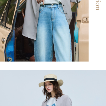
「AFTEE先享後付」，若未經同意申辦者引起之損失，本公司不負相關責
任。
宅配離島
４．使用「AFTEE先享後付」時，將依據個別帳號之用戶狀況，依本公司即
每筆NT$120，滿NT$2,500(含以上)免運費
時審查核予不同之上限額度；若仍有額度不足之情形，本公司將視審查結果
請求用戶進行身份認證。
付款後門市自取
５．嚴禁一人註冊多個帳號或使用他人資訊註冊。若發現惡意使用之情形，
恩沛科技股份有限公司將有權停止該用戶之使用額度並採取法律行動。
免運費
海外配送
查看運費