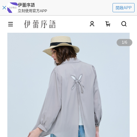
伊蕾序語
開啟APP
立刻使用官方APP
0
1
/
6