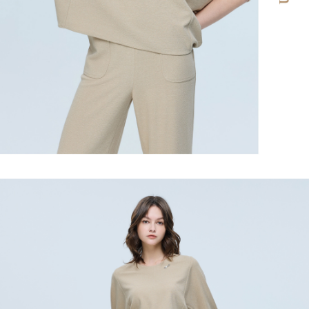
「AFTEE先享後付」，若未經同意申辦者引起之損失，本公司不負相關責
任。
宅配離島
４．使用「AFTEE先享後付」時，將依據個別帳號之用戶狀況，依本公司即
每筆NT$120，滿NT$2,500(含以上)免運費
時審查核予不同之上限額度；若仍有額度不足之情形，本公司將視審查結果
請求用戶進行身份認證。
付款後門市自取
５．嚴禁一人註冊多個帳號或使用他人資訊註冊。若發現惡意使用之情形，
恩沛科技股份有限公司將有權停止該用戶之使用額度並採取法律行動。
免運費
海外配送
查看運費