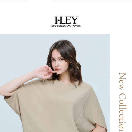
便利好安心！
4.訂單成立30分鐘內，如未前往確認交易或遇審核未通過，訂單將自動取
１．簡單：不需註冊會員、不需綁卡、不需儲值。
全家取貨付款
消。如遇「轉專審核」未通過狀況，表示未達大哥付你分期系統評分，恕無
２．便利：只要手機號碼，簡訊認證，即可結帳。
法說明評估內容。
每筆NT$120，滿NT$2,500(含以上)免運費
３．安心：先確認商品／服務後，再付款。
【繳款方式說明】
1.分期款項不併入電信帳單，「大哥付你分期」於每月結算日後寄送繳費提
付款後全家取貨
【「AFTEE先享後付」結帳流程】
醒簡訊。
１．於結帳方式選擇「AFTEE先享後付」後，將跳轉至「AFTEE先享後付」
每筆NT$120，滿NT$2,500(含以上)免運費
2.透過簡訊連結打開帳單後，可選擇「超商條碼／台灣大直營門市／銀行轉
結帳頁面，進行簡訊認證並確認金額後，即可完成結帳。
帳／街口支付／iPASS MONEY」等通路繳費。
２．訂單成立數日內，您將收到繳費通知簡訊。
萊爾富取貨付款
３．收到繳費通知簡訊後14天內，點擊此簡訊中的連結，可透過四大超商／
【注意事項】
每筆NT$120，滿NT$2,500(含以上)免運費
ATM／網路銀行／等多元方式進行付款，方視為交易完成。
1.本服務係由「台灣大哥大股份有限公司」（以下簡稱本公司）所提供，讓
※ 請注意：結帳手續完成當下不需立刻繳費，但若您需要取消訂單，請聯絡
用戶於交易時，得透過本服務購買商品或服務，並由商店將買賣／分期付款
付款後萊爾富取貨
購買商品的店家。未經商家同意取消之訂單仍視為有效，需透過AFTEE先享
買賣價金債權讓與本公司後，依約使用本公司帳單繳交帳款。
後付繳納相關費用。
每筆NT$120，滿NT$2,500(含以上)免運費
2.基於同意付款使用「大哥付你分期」之契約關係目的，商店將以您的個人
※ 交易是否成功請以「AFTEE先享後付 」之結帳頁面顯示為準，若有關於
資料（包含姓名、電話或地址）提供予台灣大哥大進項蒐集、處理及利用，
是否繳費成功／繳費後需取消欲退款等相關疑問，請聯繫「AFTEE先享後付
7-11取貨付款
由本公司與您本人進行分期帳單所需資料之確認、核對及更正。
客戶支援中心」
https://netprotections.freshdesk.com/support/home
3.完整用戶服務條款，請詳閱以下連結：
https://oppay.tw/userRule
每筆NT$120，滿NT$2,500(含以上)免運費
【注意事項】
１．透過由恩沛科技股份有限公司提供之「AFTEE先享後付」服務完成之交
付款後7-11取貨
易，需依本服務之必要範圍內提供個人資料，並將交易相關給付款項請求債
每筆NT$120，滿NT$2,500(含以上)免運費
權轉讓予恩沛科技股份有限公司。
２．關於個人資料處理事宜，請瀏覽以下網址：
宅配
https://aftee.tw/terms/#terms3
３．未成年的使用者請事先徵得法定代理人或監護人之同意方可使用
每筆NT$120，滿NT$2,500(含以上)免運費