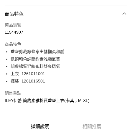
信用卡分期付款
3 期 0 利率 每期
NT$863
21家銀行
商品特色
合作金庫商業銀行
第一商業銀行
超商取貨付款
商品編號
華南商業銀行
彰化商業銀行
11544907
LINE Pay
上海商業儲蓄銀行
台北富邦商業銀行
國泰世華商業銀行
兆豐國際商業銀行
商品特色
Apple Pay
臺灣中小企業銀行
台中商業銀行
垂墜剪裁線條穿出慵懶柔和感
匯豐（台灣）商業銀行
華泰商業銀行
街口支付
低飽和色調簡約素雅顯氣質
聯邦商業銀行
遠東國際商業銀行
元大商業銀行
永豐商業銀行
親膚棉質混紡布料舒爽透氣
悠遊付
玉山商業銀行
星展（台灣）商業銀行
上衣│1261011001
台新國際商業銀行
中國信託商業銀行
全盈+PAY
褲裝│1261016501
台灣樂天信用卡公司
大哥付你分期
銷售重點
相關說明
ILEY伊蕾 簡約素雅棉質垂墜上衣(卡其；M-XL)
【大哥付你分期使用說明】
AFTEE先享後付
1.本服務由台灣大哥大提供，台灣大哥大用戶可立即使用無須另外申請。
2.付款方式選擇「大哥付你分期」，訂單成立後會自動跳轉到大哥付的交易
相關說明
流程，驗證手機門號後，選擇欲分期的期數、繳款截止日，確認付款後即完
【關於「AFTEE先享後付」】
成交易。
詳細說明
相關推薦
AFTEE先享後付是「在收到商品之後才付款」的支付方式。 讓您購物簡單
運送方式
3.實際核准額度、可分期數及費用金額請依後續交易確認頁面所載為準。