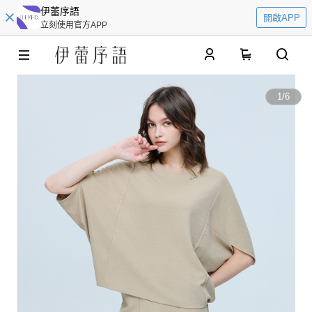
伊蕾序語
開啟APP
立刻使用官方APP
0
1
/
6