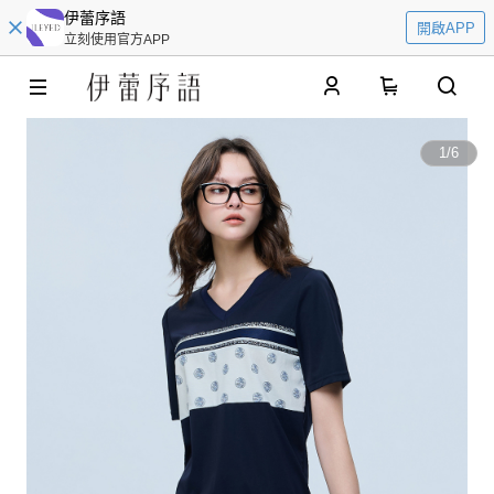
伊蕾序語
開啟APP
立刻使用官方APP
0
1
/
6