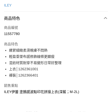
信用卡一次付款
ILEY
信用卡分期付款
3 期 0 利率 每期
NT$963
21家銀行
商品特色
合作金庫商業銀行
第一商業銀行
超商取貨付款
商品編號
華南商業銀行
彰化商業銀行
11557780
LINE Pay
上海商業儲蓄銀行
台北富邦商業銀行
國泰世華商業銀行
兆豐國際商業銀行
商品特色
Apple Pay
臺灣中小企業銀行
台中商業銀行
縲縈細緻柔滑親膚不悶熱
匯豐（台灣）商業銀行
華泰商業銀行
街口支付
輕盈垂墜布感修飾線條更顯瘦
聯邦商業銀行
遠東國際商業銀行
元大商業銀行
永豐商業銀行
混紡材質耐穿不易變形日常好整理
悠遊付
玉山商業銀行
星展（台灣）商業銀行
上衣│1262361001
台新國際商業銀行
中國信託商業銀行
全盈+PAY
褲裝│1262366401
台灣樂天信用卡公司
大哥付你分期
銷售重點
相關說明
ILEY伊蕾 塗鴉感波點印花拼接上衣(深藍；M-2L)
【大哥付你分期使用說明】
AFTEE先享後付
1.本服務由台灣大哥大提供，台灣大哥大用戶可立即使用無須另外申請。
2.付款方式選擇「大哥付你分期」，訂單成立後會自動跳轉到大哥付的交易
相關說明
流程，驗證手機門號後，選擇欲分期的期數、繳款截止日，確認付款後即完
【關於「AFTEE先享後付」】