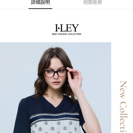
成交易。
詳細說明
相關推薦
AFTEE先享後付是「在收到商品之後才付款」的支付方式。 讓您購物簡單
運送方式
3.實際核准額度、可分期數及費用金額請依後續交易確認頁面所載為準。
便利好安心！
4.訂單成立30分鐘內，如未前往確認交易或遇審核未通過，訂單將自動取
１．簡單：不需註冊會員、不需綁卡、不需儲值。
全家取貨付款
消。如遇「轉專審核」未通過狀況，表示未達大哥付你分期系統評分，恕無
２．便利：只要手機號碼，簡訊認證，即可結帳。
法說明評估內容。
每筆NT$120，滿NT$2,500(含以上)免運費
３．安心：先確認商品／服務後，再付款。
【繳款方式說明】
1.分期款項不併入電信帳單，「大哥付你分期」於每月結算日後寄送繳費提
付款後全家取貨
【「AFTEE先享後付」結帳流程】
醒簡訊。
１．於結帳方式選擇「AFTEE先享後付」後，將跳轉至「AFTEE先享後付」
每筆NT$120，滿NT$2,500(含以上)免運費
2.透過簡訊連結打開帳單後，可選擇「超商條碼／台灣大直營門市／銀行轉
結帳頁面，進行簡訊認證並確認金額後，即可完成結帳。
帳／街口支付／iPASS MONEY」等通路繳費。
２．訂單成立數日內，您將收到繳費通知簡訊。
萊爾富取貨付款
３．收到繳費通知簡訊後14天內，點擊此簡訊中的連結，可透過四大超商／
【注意事項】
每筆NT$120，滿NT$2,500(含以上)免運費
ATM／網路銀行／等多元方式進行付款，方視為交易完成。
1.本服務係由「台灣大哥大股份有限公司」（以下簡稱本公司）所提供，讓
※ 請注意：結帳手續完成當下不需立刻繳費，但若您需要取消訂單，請聯絡
用戶於交易時，得透過本服務購買商品或服務，並由商店將買賣／分期付款
付款後萊爾富取貨
購買商品的店家。未經商家同意取消之訂單仍視為有效，需透過AFTEE先享
買賣價金債權讓與本公司後，依約使用本公司帳單繳交帳款。
後付繳納相關費用。
每筆NT$120，滿NT$2,500(含以上)免運費
2.基於同意付款使用「大哥付你分期」之契約關係目的，商店將以您的個人
※ 交易是否成功請以「AFTEE先享後付 」之結帳頁面顯示為準，若有關於
資料（包含姓名、電話或地址）提供予台灣大哥大進項蒐集、處理及利用，
是否繳費成功／繳費後需取消欲退款等相關疑問，請聯繫「AFTEE先享後付
7-11取貨付款
由本公司與您本人進行分期帳單所需資料之確認、核對及更正。
客戶支援中心」
https://netprotections.freshdesk.com/support/home
3.完整用戶服務條款，請詳閱以下連結：
https://oppay.tw/userRule
每筆NT$120，滿NT$2,500(含以上)免運費
【注意事項】
１．透過由恩沛科技股份有限公司提供之「AFTEE先享後付」服務完成之交
付款後7-11取貨
易，需依本服務之必要範圍內提供個人資料，並將交易相關給付款項請求債
每筆NT$120，滿NT$2,500(含以上)免運費
權轉讓予恩沛科技股份有限公司。
２．關於個人資料處理事宜，請瀏覽以下網址：
宅配
https://aftee.tw/terms/#terms3