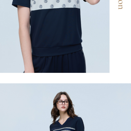
３．未成年的使用者請事先徵得法定代理人或監護人之同意方可使用
每筆NT$120，滿NT$2,500(含以上)免運費
「AFTEE先享後付」，若未經同意申辦者引起之損失，本公司不負相關責
任。
宅配離島
４．使用「AFTEE先享後付」時，將依據個別帳號之用戶狀況，依本公司即
每筆NT$120，滿NT$2,500(含以上)免運費
時審查核予不同之上限額度；若仍有額度不足之情形，本公司將視審查結果
請求用戶進行身份認證。
付款後門市自取
５．嚴禁一人註冊多個帳號或使用他人資訊註冊。若發現惡意使用之情形，
恩沛科技股份有限公司將有權停止該用戶之使用額度並採取法律行動。
免運費
海外配送
查看運費