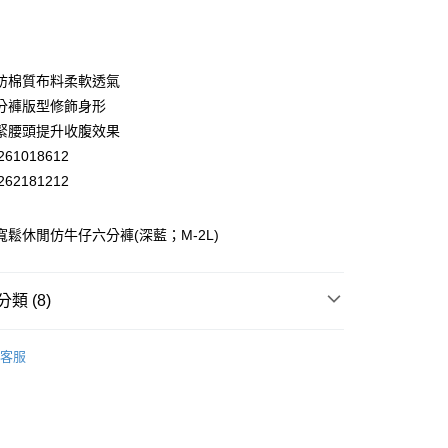
庫商業銀行
第一商業銀行
付款
業銀行
彰化商業銀行
業儲蓄銀行
台北富邦商業銀行
華商業銀行
兆豐國際商業銀行
紡棉質布料柔軟透氣
小企業銀行
台中商業銀行
分褲版型修飾身形
台灣）商業銀行
華泰商業銀行
緊腰頭提升收腹效果
業銀行
遠東國際商業銀行
61018612
業銀行
永豐商業銀行
62181212
業銀行
星展（台灣）商業銀行
際商業銀行
中國信託商業銀行
y
天信用卡公司
 寬鬆休閒仿牛仔六分褲(深藍；M-2L)
分期
類 (8)
你分期使用說明】
享後付
EY】
牛仔│DENIM
由台灣大哥大提供，台灣大哥大用戶可立即使用無須另外申請。
客服
式選擇「大哥付你分期」，訂單成立後會自動跳轉到大哥付的交易
EY】
全部商品│ALL
證手機門號後，選擇欲分期的期數、繳款截止日，確認付款後即
FTEE先享後付」】
。
先享後付是「在收到商品之後才付款」的支付方式。 讓您購物簡單
EY】
SALE 2.8折起↘買三送一 全系列
准額度、可分期數及費用金額請依後續交易確認頁面所載為準。
心！
立30分鐘內，如未前往確認交易或遇審核未通過，訂單將自動取
：不需註冊會員、不需綁卡、不需儲值。
「轉專審核」未通過狀況，表示未達大哥付你分期系統評分，恕