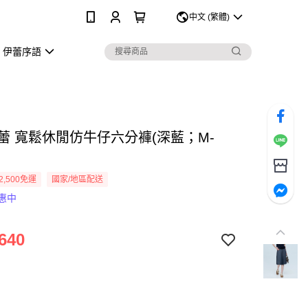
0
中文 (繁體)
伊蕾序語
伊蕾 寬鬆休閒仿牛仔六分褲(深藍；M-
2,500免運
國家/地區配送
惠中
640