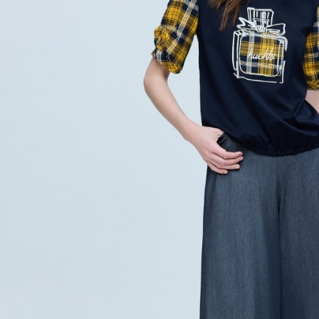
４．使用「
宅配離島
即時審查
每筆NT$1
結果請求
５．嚴禁
付款後門
形，恩沛
動。
免運費
海外配送