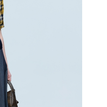
AFTEE先享後付」時，將依據個別帳號之用戶狀況，依本公司
核予不同之上限額度；若仍有額度不足之情形，本公司將視審查
20，滿NT$2,500(含以上)免運費
用戶進行身份認證。
一人註冊多個帳號或使用他人資訊註冊。若發現惡意使用之情
市自取
科技股份有限公司將有權停止該用戶之使用額度並採取法律行
查看運費