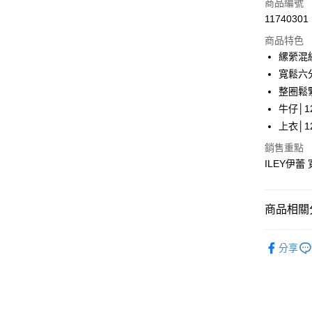
商品編號
合作金
超商取貨
11740301
華南商
LINE Pay
上海商
商品特色
國泰世
縲縈混
Apple Pay
臺灣中
寬鬆六
匯豐（
街口支付
整圈鬆
聯邦商
牛仔│12
元大商
悠遊付
上衣│12
玉山商
台新國
Google Pa
銷售重點
台灣樂
ILEY伊蕾
全盈+PAY
大哥付你
商品相關分
相關說明
【大哥付
AFTEE先
【伊蕾 IL
1.本服務
分享
2.付款方
相關說明
【伊蕾 IL
流程，驗
【關於「A
完成交易
AFTEE
【伊蕾 IL
3.實際核
便利好安
運送方式
4.訂單成
１．簡單
活動專區
消。如遇