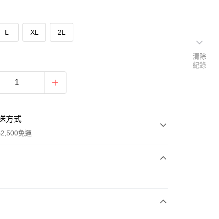
L
XL
2L
清除
紀錄
送方式
2,500免運
次付款
期付款
0 利率 每期
NT$880
21家銀行