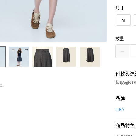
尺寸
M
數量
付款與運
超取滿NT$
付款方式
品牌
信用卡一
ILEY
信用卡分
商品特色
3 期 