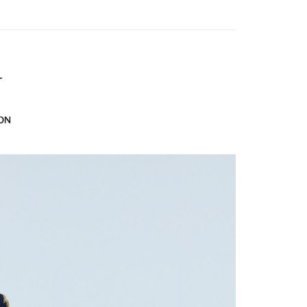
：只要手機號碼，簡訊認證，即可結帳。
付款
評估內容。
：先確認商品／服務後，再付款。
EY】
➤週二新品上市
春夏回饋品 買三送一
式說明】
20，滿NT$2,500(含以上)免運費
項不併入電信帳單，「大哥付你分期」於每月結算日後寄送繳費提
EY】
➤週二新品上市
人氣推薦品5折 買三再送一
EE先享後付」結帳流程】
家取貨
方式選擇「AFTEE先享後付」後，將跳轉至「AFTEE先享後
EY】
海島度假穿搭
訊連結打開帳單後，可選擇「超商條碼／台灣大直營門市／銀行轉
頁面，進行簡訊認證並確認金額後，即可完成結帳。
20，滿NT$2,500(含以上)免運費
付／iPASS MONEY」等通路繳費。
成立數日內，您將收到繳費通知簡訊。
EY】
SALE 2.8折起↘買三送一-下半身
費通知簡訊後14天內，點擊此簡訊中的連結，可透過四大超商
貨付款
項】
網路銀行／等多元方式進行付款，方視為交易完成。
係由「台灣大哥大股份有限公司」（以下簡稱本公司）所提供，讓
20，滿NT$2,500(含以上)免運費
：結帳手續完成當下不需立刻繳費，但若您需要取消訂單，請聯
易時，得透過本服務購買商品或服務，並由商店將買賣／分期付
的店家。未經商家同意取消之訂單仍視為有效，需透過AFTEE
金債權讓與本公司後，依約使用本公司帳單繳交帳款。
繳納相關費用。
爾富取貨
意付款使用「大哥付你分期」之契約關係目的，商店將以您的個人
否成功請以「AFTEE先享後付 」之結帳頁面顯示為準，若有關於
20，滿NT$2,500(含以上)免運費
含姓名、電話或地址）提供予台灣大哥大進項蒐集、處理及利
功／繳費後需取消欲退款等相關疑問，請聯繫「AFTEE先享後
公司與您本人進行分期帳單所需資料之確認、核對及更正。
援中心」
https://netprotections.freshdesk.com/support/home
付款
戶服務條款，請詳閱以下連結：
https://oppay.tw/userRule
項】
20，滿NT$2,500(含以上)免運費
恩沛科技股份有限公司提供之「AFTEE先享後付」服務完成之
依本服務之必要範圍內提供個人資料，並將交易相關給付款項請
1取貨
讓予恩沛科技股份有限公司。
20，滿NT$2,500(含以上)免運費
個人資料處理事宜，請瀏覽以下網址：
ee.tw/terms/#terms3
年的使用者請事先徵得法定代理人或監護人之同意方可使用
E先享後付」，若未經同意申辦者引起之損失，本公司不負相關責
20，滿NT$2,500(含以上)免運費