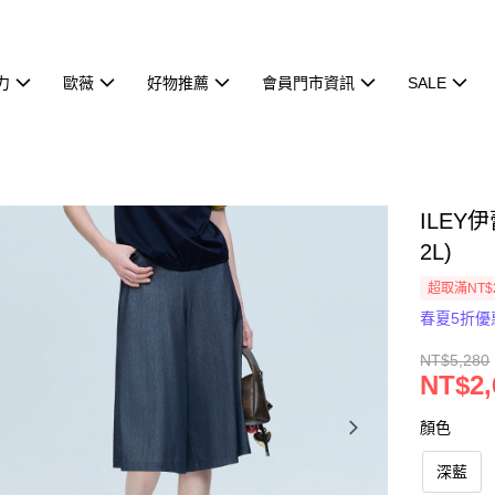
力
歐薇
好物推薦
會員門市資訊
SALE
ILEY
2L)
超取滿NT$
春夏5折優
NT$5,280
NT$2,
顏色
深藍