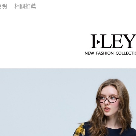
２．便利
全家取貨
無法說明
說明
相關推薦
３．安心
【伊蕾 IL
【繳款方
每筆NT$1
1.分期款
【伊蕾 IL
【「AFT
醒簡訊。
付款後全
１．於結帳
【伊蕾 IL
2.透過簡
付」結帳
每筆NT$1
帳／街口支
２．訂單
【伊蕾 IL
３．收到繳
萊爾富取
【注意事
／ATM／
1.本服務
每筆NT$1
※ 請注意
用戶於交
絡購買商品
款買賣價
先享後付
付款後萊
2.基於同
※ 交易是
每筆NT$1
資料（包
是否繳費成
用，由本
付客戶支
7-11取貨
3.完整用
【注意事
每筆NT$1
１．透過由
交易，需
付款後7-1
求債權轉
每筆NT$1
２．關於
https://aft
宅配
３．未成
「AFTE
每筆NT$1
任。