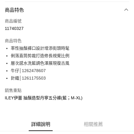
3 期 0 利率 每期
NT$863
21家銀行
商品特色
合作金庫商業銀行
第一商業銀行
超商取貨付款
商品編號
華南商業銀行
彰化商業銀行
11740327
LINE Pay
上海商業儲蓄銀行
台北富邦商業銀行
國泰世華商業銀行
兆豐國際商業銀行
商品特色
Apple Pay
臺灣中小企業銀行
台中商業銀行
率性抽鬚褲口設計增添街頭時髦
匯豐（台灣）商業銀行
華泰商業銀行
街口支付
俐落直筒剪裁打造修長視覺比例
聯邦商業銀行
遠東國際商業銀行
元大商業銀行
永豐商業銀行
層次感水洗藍調色澤展現復古風
悠遊付
玉山商業銀行
星展（台灣）商業銀行
牛仔│1262478607
台新國際商業銀行
中國信託商業銀行
Google Pay
針織│1261175503
台灣樂天信用卡公司
全盈+PAY
銷售重點
大哥付你分期
ILEY伊蕾 抽鬚造型丹寧五分褲(藍；M-XL)
相關說明
【大哥付你分期使用說明】
AFTEE先享後付
1.本服務由台灣大哥大提供，台灣大哥大用戶可立即使用無須另外申請。
2.付款方式選擇「大哥付你分期」，訂單成立後會自動跳轉到大哥付的交易
相關說明
詳細說明
相關推薦
流程，驗證手機門號後，選擇欲分期的期數、繳款截止日，確認付款後即完
【關於「AFTEE先享後付」】
成交易。