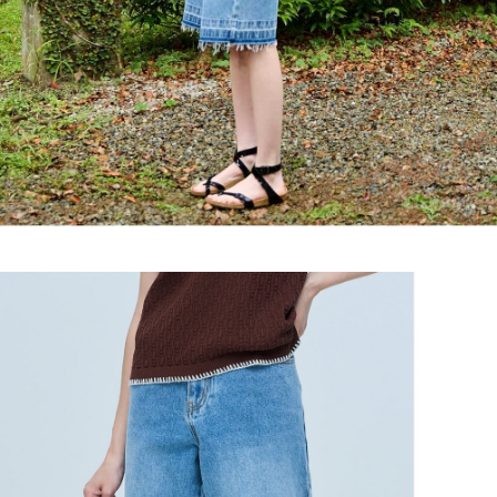
３．未成年的使用者請事先徵得法定代理人或監護人之同意方可使用
每筆NT$120，滿NT$2,500(含以上)免運費
「AFTEE先享後付」，若未經同意申辦者引起之損失，本公司不負相關責
任。
宅配離島
４．使用「AFTEE先享後付」時，將依據個別帳號之用戶狀況，依本公司即
每筆NT$120，滿NT$2,500(含以上)免運費
時審查核予不同之上限額度；若仍有額度不足之情形，本公司將視審查結果
請求用戶進行身份認證。
付款後門市自取
５．嚴禁一人註冊多個帳號或使用他人資訊註冊。若發現惡意使用之情形，
恩沛科技股份有限公司將有權停止該用戶之使用額度並採取法律行動。
免運費
海外配送
查看運費