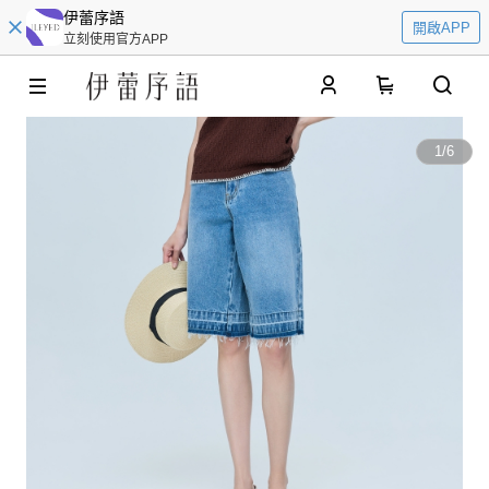
伊蕾序語
開啟APP
立刻使用官方APP
0
1
/
6