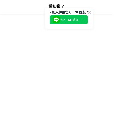
我知道了
顯示電腦版詳細說明
\ 加入伊蕾官方LINE好友 /
連結 LINE 帳號
客服
商品相關分類 (8)
查看全部
【伊蕾 ILEY】
牛仔│DENIM
【伊蕾 ILEY】
必收顯瘦褲款
本分類熱銷
全站排行
熱門標籤