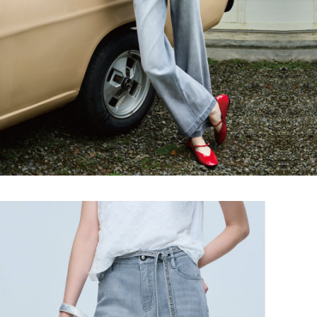
https://aftee.tw/terms/#terms3
３．未成年的使用者請事先徵得法定代理人或監護人之同意方可使用
每筆NT$120，滿NT$2,500(含以上)免運費
「AFTEE先享後付」，若未經同意申辦者引起之損失，本公司不負相關責
任。
宅配離島
４．使用「AFTEE先享後付」時，將依據個別帳號之用戶狀況，依本公司即
每筆NT$120，滿NT$2,500(含以上)免運費
時審查核予不同之上限額度；若仍有額度不足之情形，本公司將視審查結果
請求用戶進行身份認證。
付款後門市自取
５．嚴禁一人註冊多個帳號或使用他人資訊註冊。若發現惡意使用之情形，
恩沛科技股份有限公司將有權停止該用戶之使用額度並採取法律行動。
免運費
海外配送
查看運費