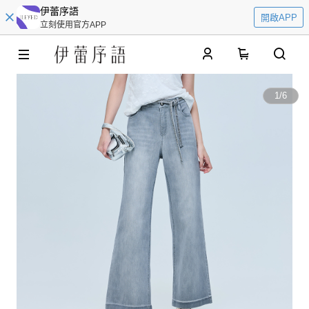
伊蕾序語
開啟APP
立刻使用官方APP
0
1
/
6