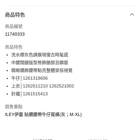
信用卡分期付款
3 期 0 利率 每期
NT$1,030
21家銀行
商品特色
合作金庫商業銀行
第一商業銀行
超商取貨付款
商品編號
華南商業銀行
彰化商業銀行
11740333
LINE Pay
上海商業儲蓄銀行
台北富邦商業銀行
國泰世華商業銀行
兆豐國際商業銀行
商品特色
Apple Pay
臺灣中小企業銀行
台中商業銀行
洗水煙灰色調展現復古時髦感
匯豐（台灣）商業銀行
華泰商業銀行
街口支付
中腰闊腿版型修飾腿部且顯瘦
聯邦商業銀行
遠東國際商業銀行
元大商業銀行
永豐商業銀行
精緻鑽飾腰帶點亮整體穿搭視覺
悠遊付
玉山商業銀行
星展（台灣）商業銀行
牛仔│1261318606
台新國際商業銀行
中國信託商業銀行
Google Pay
上衣│1262511210 1262521002
台灣樂天信用卡公司
針織│1261515413
全盈+PAY
大哥付你分期
銷售重點
相關說明
ILEY伊蕾 貼鑽腰帶牛仔寬褲(灰；M-XL)
【大哥付你分期使用說明】
AFTEE先享後付
1.本服務由台灣大哥大提供，台灣大哥大用戶可立即使用無須另外申請。
2.付款方式選擇「大哥付你分期」，訂單成立後會自動跳轉到大哥付的交易
相關說明
流程，驗證手機門號後，選擇欲分期的期數、繳款截止日，確認付款後即完