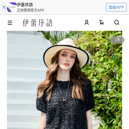
伊蕾序語
開啟APP
立刻使用官方APP
0
1
/
6