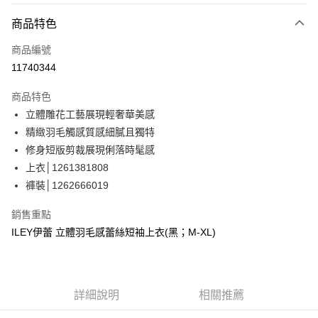
3 期 0 利率 每期
NT$663
21家銀行
商品特色
合作金庫商業銀行
第一商業銀行
超商取貨付款
商品編號
華南商業銀行
彰化商業銀行
11740344
LINE Pay
上海商業儲蓄銀行
台北富邦商業銀行
國泰世華商業銀行
兆豐國際商業銀行
商品特色
Apple Pay
臺灣中小企業銀行
台中商業銀行
立體雕花工藝展現輕奢華美感
匯豐（台灣）商業銀行
華泰商業銀行
街口支付
精緻羽毛觸感質感細膩且獨特
聯邦商業銀行
遠東國際商業銀行
元大商業銀行
永豐商業銀行
修身短版剪裁展現俐落時髦感
悠遊付
玉山商業銀行
星展（台灣）商業銀行
上衣│1261381808
台新國際商業銀行
中國信託商業銀行
Google Pay
褲裝│1262666019
台灣樂天信用卡公司
全盈+PAY
銷售重點
大哥付你分期
ILEY伊蕾 立體羽毛感蕾絲短袖上衣(黑；M-XL)
相關說明
【大哥付你分期使用說明】
AFTEE先享後付
1.本服務由台灣大哥大提供，台灣大哥大用戶可立即使用無須另外申請。
2.付款方式選擇「大哥付你分期」，訂單成立後會自動跳轉到大哥付的交易
相關說明
詳細說明
相關推薦
流程，驗證手機門號後，選擇欲分期的期數、繳款截止日，確認付款後即完
【關於「AFTEE先享後付」】
成交易。