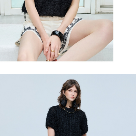
３．未成年的使用者請事先徵得法定代理人或監護人之同意方可使用
每筆NT$120，滿NT$2,500(含以上)免運費
「AFTEE先享後付」，若未經同意申辦者引起之損失，本公司不負相關責
任。
宅配離島
４．使用「AFTEE先享後付」時，將依據個別帳號之用戶狀況，依本公司即
每筆NT$120，滿NT$2,500(含以上)免運費
時審查核予不同之上限額度；若仍有額度不足之情形，本公司將視審查結果
請求用戶進行身份認證。
付款後門市自取
５．嚴禁一人註冊多個帳號或使用他人資訊註冊。若發現惡意使用之情形，
恩沛科技股份有限公司將有權停止該用戶之使用額度並採取法律行動。
免運費
海外配送
查看運費