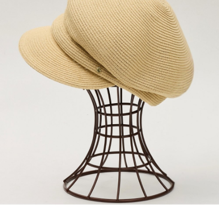
便利好安心！
4.訂單成立30分鐘內，如未前往確認交易或遇審核未通過，訂單將自動取
１．簡單：不需註冊會員、不需綁卡、不需儲值。
全家取貨付款
消。如遇「轉專審核」未通過狀況，表示未達大哥付你分期系統評分，恕無
２．便利：只要手機號碼，簡訊認證，即可結帳。
法說明評估內容。
每筆NT$120，滿NT$2,500(含以上)免運費
３．安心：先確認商品／服務後，再付款。
【繳款方式說明】
1.分期款項不併入電信帳單，「大哥付你分期」於每月結算日後寄送繳費提
付款後全家取貨
【「AFTEE先享後付」結帳流程】
醒簡訊。
１．於結帳方式選擇「AFTEE先享後付」後，將跳轉至「AFTEE先享後付」
每筆NT$120，滿NT$2,500(含以上)免運費
2.透過簡訊連結打開帳單後，可選擇「超商條碼／台灣大直營門市／銀行轉
結帳頁面，進行簡訊認證並確認金額後，即可完成結帳。
帳／街口支付／iPASS MONEY」等通路繳費。
２．訂單成立數日內，您將收到繳費通知簡訊。
萊爾富取貨付款
３．收到繳費通知簡訊後14天內，點擊此簡訊中的連結，可透過四大超商／
【注意事項】
每筆NT$120，滿NT$2,500(含以上)免運費
ATM／網路銀行／等多元方式進行付款，方視為交易完成。
1.本服務係由「台灣大哥大股份有限公司」（以下簡稱本公司）所提供，讓
※ 請注意：結帳手續完成當下不需立刻繳費，但若您需要取消訂單，請聯絡
用戶於交易時，得透過本服務購買商品或服務，並由商店將買賣／分期付款
付款後萊爾富取貨
購買商品的店家。未經商家同意取消之訂單仍視為有效，需透過AFTEE先享
買賣價金債權讓與本公司後，依約使用本公司帳單繳交帳款。
後付繳納相關費用。
每筆NT$120，滿NT$2,500(含以上)免運費
2.基於同意付款使用「大哥付你分期」之契約關係目的，商店將以您的個人
※ 交易是否成功請以「AFTEE先享後付 」之結帳頁面顯示為準，若有關於
資料（包含姓名、電話或地址）提供予台灣大哥大進項蒐集、處理及利用，
是否繳費成功／繳費後需取消欲退款等相關疑問，請聯繫「AFTEE先享後付
7-11取貨付款
由本公司與您本人進行分期帳單所需資料之確認、核對及更正。
客戶支援中心」
https://netprotections.freshdesk.com/support/home
3.完整用戶服務條款，請詳閱以下連結：
https://oppay.tw/userRule
每筆NT$120，滿NT$2,500(含以上)免運費
【注意事項】
１．透過由恩沛科技股份有限公司提供之「AFTEE先享後付」服務完成之交
付款後7-11取貨
易，需依本服務之必要範圍內提供個人資料，並將交易相關給付款項請求債
每筆NT$120，滿NT$2,500(含以上)免運費
權轉讓予恩沛科技股份有限公司。
２．關於個人資料處理事宜，請瀏覽以下網址：
宅配
https://aftee.tw/terms/#terms3
３．未成年的使用者請事先徵得法定代理人或監護人之同意方可使用
每筆NT$120，滿NT$2,500(含以上)免運費