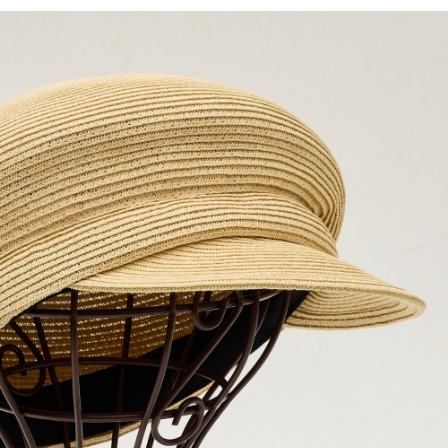
「AFTEE先享後付」，若未經同意申辦者引起之損失，本公司不負相關責
任。
宅配離島
４．使用「AFTEE先享後付」時，將依據個別帳號之用戶狀況，依本公司即
每筆NT$120，滿NT$2,500(含以上)免運費
時審查核予不同之上限額度；若仍有額度不足之情形，本公司將視審查結果
請求用戶進行身份認證。
付款後門市自取
５．嚴禁一人註冊多個帳號或使用他人資訊註冊。若發現惡意使用之情形，
恩沛科技股份有限公司將有權停止該用戶之使用額度並採取法律行動。
免運費
海外配送
查看運費