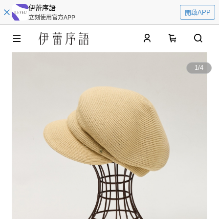
伊蕾序語
開啟APP
立刻使用官方APP
0
1
/
4