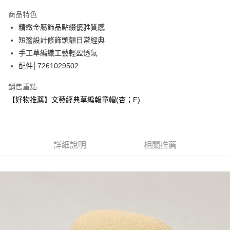
3 期 0 利率 每期
NT$263
21家銀行
商品特色
合作金庫商業銀行
第一商業銀行
超商取貨付款
精緻金屬飾品點綴優雅質感
華南商業銀行
彰化商業銀行
短簷設計修飾頭額日常經典
LINE Pay
上海商業儲蓄銀行
台北富邦商業銀行
國泰世華商業銀行
兆豐國際商業銀行
手工草編織工藝輕盈透氣
Apple Pay
臺灣中小企業銀行
台中商業銀行
配件│7261029502
匯豐（台灣）商業銀行
華泰商業銀行
街口支付
聯邦商業銀行
遠東國際商業銀行
銷售重點
元大商業銀行
永豐商業銀行
悠遊付
【好物推薦】文藝經典草編報童帽(杏；F)
玉山商業銀行
星展（台灣）商業銀行
台新國際商業銀行
中國信託商業銀行
Google Pay
台灣樂天信用卡公司
全盈+PAY
詳細說明
相關推薦
大哥付你分期
相關說明
【大哥付你分期使用說明】
AFTEE先享後付
1.本服務由台灣大哥大提供，台灣大哥大用戶可立即使用無須另外申請。
2.付款方式選擇「大哥付你分期」，訂單成立後會自動跳轉到大哥付的交易
相關說明
流程，驗證手機門號後，選擇欲分期的期數、繳款截止日，確認付款後即完
【關於「AFTEE先享後付」】
成交易。
AFTEE先享後付是「在收到商品之後才付款」的支付方式。 讓您購物簡單
運送方式
3.實際核准額度、可分期數及費用金額請依後續交易確認頁面所載為準。