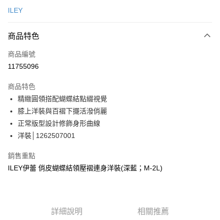
信用卡一次付款
ILEY
信用卡分期付款
3 期 0 利率 每期
NT$996
21家銀行
商品特色
合作金庫商業銀行
第一商業銀行
超商取貨付款
商品編號
華南商業銀行
彰化商業銀行
11755096
LINE Pay
上海商業儲蓄銀行
台北富邦商業銀行
國泰世華商業銀行
兆豐國際商業銀行
商品特色
Apple Pay
臺灣中小企業銀行
台中商業銀行
精緻圓領搭配蝴蝶結點綴視覺
匯豐（台灣）商業銀行
華泰商業銀行
街口支付
膝上洋裝與百褶下擺活潑俏麗
聯邦商業銀行
遠東國際商業銀行
元大商業銀行
永豐商業銀行
正常版型設計修飾身形曲線
悠遊付
玉山商業銀行
星展（台灣）商業銀行
洋裝│1262507001
台新國際商業銀行
中國信託商業銀行
Google Pay
台灣樂天信用卡公司
銷售重點
全盈+PAY
ILEY伊蕾 俏皮蝴蝶結領壓褶連身洋裝(深藍；M-2L)
大哥付你分期
相關說明
【大哥付你分期使用說明】
AFTEE先享後付
詳細說明
相關推薦
1.本服務由台灣大哥大提供，台灣大哥大用戶可立即使用無須另外申請。