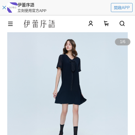
伊蕾序語
開啟APP
立刻使用官方APP
0
1
/
6