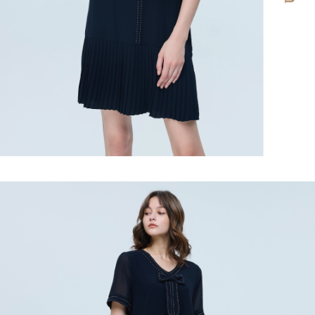
２．關於個人資料處理事宜，請瀏覽以下網址：
宅配
https://aftee.tw/terms/#terms3
３．未成年的使用者請事先徵得法定代理人或監護人之同意方可使用
每筆NT$120，滿NT$2,500(含以上)免運費
「AFTEE先享後付」，若未經同意申辦者引起之損失，本公司不負相關責
任。
宅配離島
４．使用「AFTEE先享後付」時，將依據個別帳號之用戶狀況，依本公司即
每筆NT$120，滿NT$2,500(含以上)免運費
時審查核予不同之上限額度；若仍有額度不足之情形，本公司將視審查結果
請求用戶進行身份認證。
付款後門市自取
５．嚴禁一人註冊多個帳號或使用他人資訊註冊。若發現惡意使用之情形，
恩沛科技股份有限公司將有權停止該用戶之使用額度並採取法律行動。
免運費
海外配送
查看運費