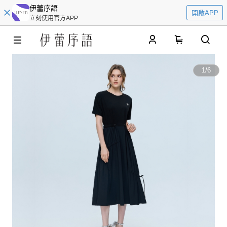
伊蕾序語
開啟APP
立刻使用官方APP
0
1
/
6