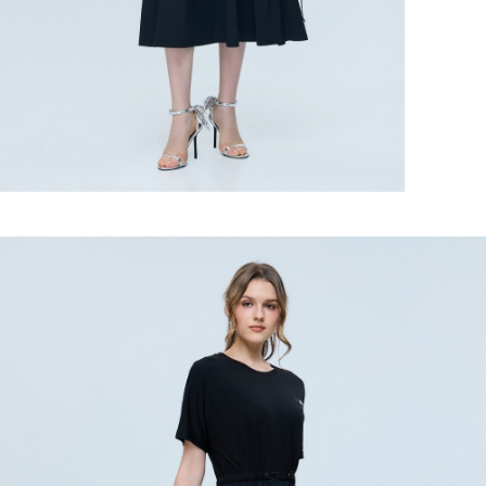
３．未成年的使用者請事先徵得法定代理人或監護人之同意方可使用
每筆NT$120，滿NT$2,500(含以上)免運費
「AFTEE先享後付」，若未經同意申辦者引起之損失，本公司不負相關責
任。
宅配離島
４．使用「AFTEE先享後付」時，將依據個別帳號之用戶狀況，依本公司即
每筆NT$120，滿NT$2,500(含以上)免運費
時審查核予不同之上限額度；若仍有額度不足之情形，本公司將視審查結果
請求用戶進行身份認證。
付款後門市自取
５．嚴禁一人註冊多個帳號或使用他人資訊註冊。若發現惡意使用之情形，
恩沛科技股份有限公司將有權停止該用戶之使用額度並採取法律行動。
免運費
海外配送
查看運費