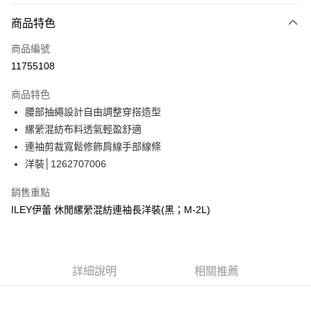
3 期 0 利率 每期
NT$1,130
21家銀行
商品特色
合作金庫商業銀行
第一商業銀行
超商取貨付款
商品編號
華南商業銀行
彰化商業銀行
11755108
LINE Pay
上海商業儲蓄銀行
台北富邦商業銀行
國泰世華商業銀行
兆豐國際商業銀行
商品特色
Apple Pay
臺灣中小企業銀行
台中商業銀行
腰部抽繩設計自由調整穿搭造型
匯豐（台灣）商業銀行
華泰商業銀行
街口支付
縲縈混紡布料透氣輕盈舒適
聯邦商業銀行
遠東國際商業銀行
元大商業銀行
永豐商業銀行
連袖剪裁寬鬆修飾肩線手部線條
悠遊付
玉山商業銀行
星展（台灣）商業銀行
洋裝│1262707006
台新國際商業銀行
中國信託商業銀行
Google Pay
台灣樂天信用卡公司
銷售重點
全盈+PAY
ILEY伊蕾 休閒縲縈混紡連袖長洋裝(黑；M-2L)
大哥付你分期
相關說明
【大哥付你分期使用說明】
AFTEE先享後付
詳細說明
相關推薦
1.本服務由台灣大哥大提供，台灣大哥大用戶可立即使用無須另外申請。
2.付款方式選擇「大哥付你分期」，訂單成立後會自動跳轉到大哥付的交易
相關說明
流程，驗證手機門號後，選擇欲分期的期數、繳款截止日，確認付款後即完
【關於「AFTEE先享後付」】
成交易。