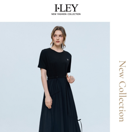
AFTEE先享後付是「在收到商品之後才付款」的支付方式。 讓您購物簡單
運送方式
3.實際核准額度、可分期數及費用金額請依後續交易確認頁面所載為準。
便利好安心！
4.訂單成立30分鐘內，如未前往確認交易或遇審核未通過，訂單將自動取
１．簡單：不需註冊會員、不需綁卡、不需儲值。
全家取貨付款
消。如遇「轉專審核」未通過狀況，表示未達大哥付你分期系統評分，恕無
２．便利：只要手機號碼，簡訊認證，即可結帳。
法說明評估內容。
每筆NT$120，滿NT$2,500(含以上)免運費
３．安心：先確認商品／服務後，再付款。
【繳款方式說明】
1.分期款項不併入電信帳單，「大哥付你分期」於每月結算日後寄送繳費提
付款後全家取貨
【「AFTEE先享後付」結帳流程】
醒簡訊。
１．於結帳方式選擇「AFTEE先享後付」後，將跳轉至「AFTEE先享後付」
每筆NT$120，滿NT$2,500(含以上)免運費
2.透過簡訊連結打開帳單後，可選擇「超商條碼／台灣大直營門市／銀行轉
結帳頁面，進行簡訊認證並確認金額後，即可完成結帳。
帳／街口支付／iPASS MONEY」等通路繳費。
２．訂單成立數日內，您將收到繳費通知簡訊。
萊爾富取貨付款
３．收到繳費通知簡訊後14天內，點擊此簡訊中的連結，可透過四大超商／
【注意事項】
每筆NT$120，滿NT$2,500(含以上)免運費
ATM／網路銀行／等多元方式進行付款，方視為交易完成。
1.本服務係由「台灣大哥大股份有限公司」（以下簡稱本公司）所提供，讓
※ 請注意：結帳手續完成當下不需立刻繳費，但若您需要取消訂單，請聯絡
用戶於交易時，得透過本服務購買商品或服務，並由商店將買賣／分期付款
付款後萊爾富取貨
購買商品的店家。未經商家同意取消之訂單仍視為有效，需透過AFTEE先享
買賣價金債權讓與本公司後，依約使用本公司帳單繳交帳款。
後付繳納相關費用。
每筆NT$120，滿NT$2,500(含以上)免運費
2.基於同意付款使用「大哥付你分期」之契約關係目的，商店將以您的個人
※ 交易是否成功請以「AFTEE先享後付 」之結帳頁面顯示為準，若有關於
資料（包含姓名、電話或地址）提供予台灣大哥大進項蒐集、處理及利用，
是否繳費成功／繳費後需取消欲退款等相關疑問，請聯繫「AFTEE先享後付
7-11取貨付款
由本公司與您本人進行分期帳單所需資料之確認、核對及更正。
客戶支援中心」
https://netprotections.freshdesk.com/support/home
3.完整用戶服務條款，請詳閱以下連結：
https://oppay.tw/userRule
每筆NT$120，滿NT$2,500(含以上)免運費
【注意事項】
１．透過由恩沛科技股份有限公司提供之「AFTEE先享後付」服務完成之交
付款後7-11取貨
易，需依本服務之必要範圍內提供個人資料，並將交易相關給付款項請求債
每筆NT$120，滿NT$2,500(含以上)免運費
權轉讓予恩沛科技股份有限公司。
２．關於個人資料處理事宜，請瀏覽以下網址：
宅配
https://aftee.tw/terms/#terms3