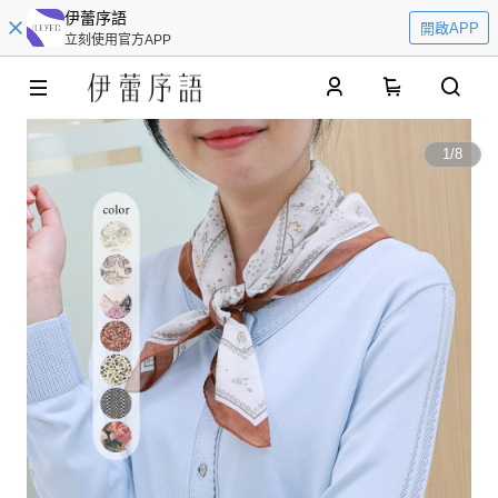
伊蕾序語
開啟APP
立刻使用官方APP
0
1
/
8