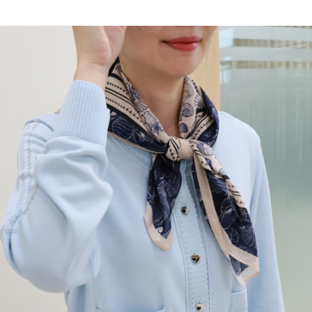
３．未成年的使用者請事先徵得法定代理人或監護人之同意方可使用
每筆NT$120，滿NT$2,500(含以上)免運費
「AFTEE先享後付」，若未經同意申辦者引起之損失，本公司不負相關責
任。
宅配離島
４．使用「AFTEE先享後付」時，將依據個別帳號之用戶狀況，依本公司即
每筆NT$120，滿NT$2,500(含以上)免運費
時審查核予不同之上限額度；若仍有額度不足之情形，本公司將視審查結果
請求用戶進行身份認證。
付款後門市自取
５．嚴禁一人註冊多個帳號或使用他人資訊註冊。若發現惡意使用之情形，
恩沛科技股份有限公司將有權停止該用戶之使用額度並採取法律行動。
免運費
海外配送
查看運費