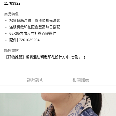
信用卡分期付款
11783922
3 期 0 利率 每期
NT$196
21家銀行
商品特色
合作金庫商業銀行
第一商業銀行
超商取貨付款
棉質蠶絲混紡手感滑順具光澤感
華南商業銀行
彰化商業銀行
滿版精緻印花配色豐富每日搭配
LINE Pay
上海商業儲蓄銀行
台北富邦商業銀行
國泰世華商業銀行
兆豐國際商業銀行
65X65方巾尺寸打造百變造性
Apple Pay
臺灣中小企業銀行
台中商業銀行
配件│7261039204
匯豐（台灣）商業銀行
華泰商業銀行
街口支付
聯邦商業銀行
遠東國際商業銀行
銷售重點
元大商業銀行
永豐商業銀行
悠遊付
【好物推薦】棉質混紡精緻印花設計方巾(七色；F)
玉山商業銀行
星展（台灣）商業銀行
台新國際商業銀行
中國信託商業銀行
Google Pay
台灣樂天信用卡公司
全盈+PAY
詳細說明
相關推薦
大哥付你分期
相關說明
【大哥付你分期使用說明】
AFTEE先享後付
1.本服務由台灣大哥大提供，台灣大哥大用戶可立即使用無須另外申請。
2.付款方式選擇「大哥付你分期」，訂單成立後會自動跳轉到大哥付的交易
相關說明
流程，驗證手機門號後，選擇欲分期的期數、繳款截止日，確認付款後即完
【關於「AFTEE先享後付」】