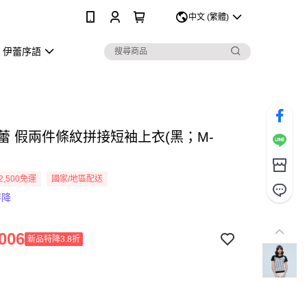
0
中文 (繁體)
伊蕾序語
伊蕾 假兩件條紋拼接短袖上衣(黑；M-
2,500免運
國家/地區配送
特降
006
新品特降3.8折