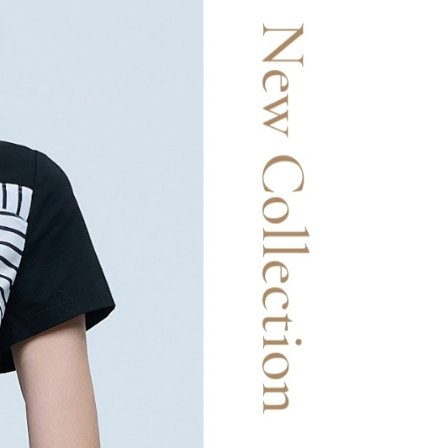
AFTEE先享後付」時，將依據個別帳號之用戶狀況，依本公司
核予不同之上限額度；若仍有額度不足之情形，本公司將視審查
20，滿NT$2,500(含以上)免運費
用戶進行身份認證。
一人註冊多個帳號或使用他人資訊註冊。若發現惡意使用之情
市自取
科技股份有限公司將有權停止該用戶之使用額度並採取法律行
查看運費