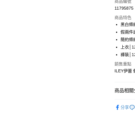
商品編號
合作金
超商取貨
11795875
華南商
LINE Pay
上海商
商品特色
國泰世
黑白條
Apple Pay
臺灣中
假兩件
匯豐（
街口支付
簡約條
聯邦商
上衣│12
元大商
悠遊付
褲裝│12
玉山商
台新國
Google Pa
銷售重點
台灣樂
ILEY伊蕾
全盈+PAY
大哥付你
商品相關分
相關說明
【大哥付
AFTEE先
【伊蕾 IL
1.本服務
分享
2.付款方
相關說明
【伊蕾 IL
流程，驗
【關於「A
完成交易
AFTEE
【伊蕾 IL
3.實際核
便利好安
運送方式
4.訂單成
１．簡單
【伊蕾 IL
消。如遇