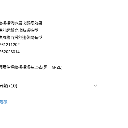
庫商業銀行
第一商業銀行
付款
業銀行
彰化商業銀行
業儲蓄銀行
台北富邦商業銀行
華商業銀行
兆豐國際商業銀行
紋拼接營造層次顯瘦效果
小企業銀行
台中商業銀行
設計輕鬆穿出時尚造型
台灣）商業銀行
華泰商業銀行
紋風格百搭舒適休閒有型
業銀行
遠東國際商業銀行
61211202
業銀行
永豐商業銀行
62026014
業銀行
星展（台灣）商業銀行
際商業銀行
中國信託商業銀行
y
天信用卡公司
 假兩件條紋拼接短袖上衣(黑；M-2L)
分期
類 (10)
你分期使用說明】
享後付
EY】
▸ MIT精選 ◂
由台灣大哥大提供，台灣大哥大用戶可立即使用無須另外申請。
客服
式選擇「大哥付你分期」，訂單成立後會自動跳轉到大哥付的交易
EY】
精英職場穿搭
證手機門號後，選擇欲分期的期數、繳款截止日，確認付款後即
FTEE先享後付」】
。
先享後付是「在收到商品之後才付款」的支付方式。 讓您購物簡單
EY】
棉質上衣│T-SHIRT
准額度、可分期數及費用金額請依後續交易確認頁面所載為準。
心！
立30分鐘內，如未前往確認交易或遇審核未通過，訂單將自動取
：不需註冊會員、不需綁卡、不需儲值。
EY】
全部商品│ALL
「轉專審核」未通過狀況，表示未達大哥付你分期系統評分，恕