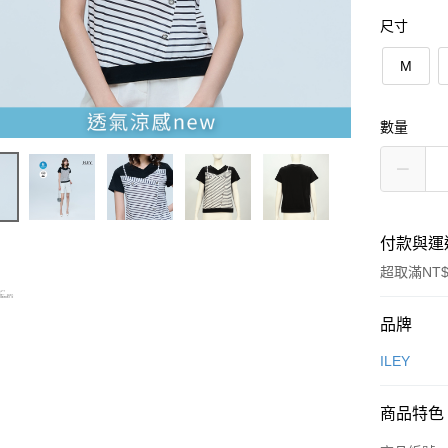
尺寸
M
數量
付款與運
超取滿NT$
付款方式
品牌
信用卡一
ILEY
信用卡分
商品特色
3 期 