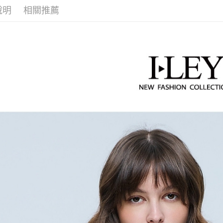
２．便利
全家取貨
無法說明
說明
相關推薦
３．安心
【伊蕾 IL
【繳款方
每筆NT$1
1.分期款
【伊蕾 IL
【「AFT
醒簡訊。
付款後全
１．於結帳
活動專區
2.透過簡
付」結帳
每筆NT$1
帳／街口支
２．訂單
【伊蕾 IL
３．收到繳
萊爾富取
一
【注意事
／ATM／
1.本服務
每筆NT$1
※ 請注意
【伊蕾 IL
用戶於交
絡購買商品
款買賣價
先享後付
付款後萊
【伊蕾 IL
2.基於同
※ 交易是
每筆NT$1
資料（包
是否繳費成
用，由本
付客戶支
7-11取貨
3.完整用
【注意事
每筆NT$1
１．透過由
交易，需
付款後7-1
求債權轉
每筆NT$1
２．關於
https://aft
宅配
３．未成
「AFTE
每筆NT$1
任。