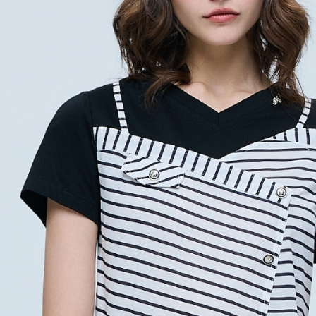
４．使用「
宅配離島
即時審查
每筆NT$1
結果請求
５．嚴禁
付款後門
形，恩沛
動。
免運費
海外配送