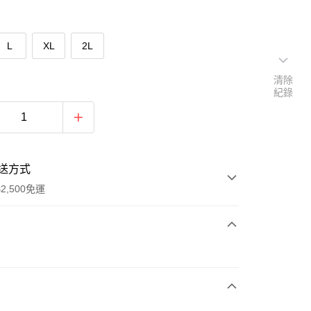
L
XL
2L
清除
紀錄
送方式
2,500免運
次付款
期付款
0 利率 每期
NT$880
21家銀行