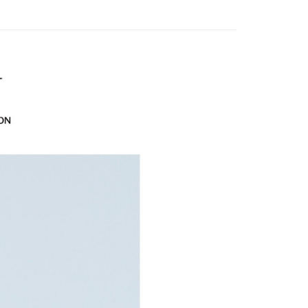
：只要手機號碼，簡訊認證，即可結帳。
付款
評估內容。
：先確認商品／服務後，再付款。
EY】
SALE 2.8折起↘買三送一 全系列
式說明】
20，滿NT$2,500(含以上)免運費
項不併入電信帳單，「大哥付你分期」於每月結算日後寄送繳費提
EY】
冰 • 透 • 涼升級
EE先享後付」結帳流程】
家取貨
方式選擇「AFTEE先享後付」後，將跳轉至「AFTEE先享後
訊連結打開帳單後，可選擇「超商條碼／台灣大直營門市／銀行轉
頁面，進行簡訊認證並確認金額後，即可完成結帳。
20，滿NT$2,500(含以上)免運費
付／iPASS MONEY」等通路繳費。
成立數日內，您將收到繳費通知簡訊。
EY】
➤週二新品上市
春夏高訂新品3.8折 買三再送
費通知簡訊後14天內，點擊此簡訊中的連結，可透過四大超商
貨付款
項】
網路銀行／等多元方式進行付款，方視為交易完成。
係由「台灣大哥大股份有限公司」（以下簡稱本公司）所提供，讓
20，滿NT$2,500(含以上)免運費
：結帳手續完成當下不需立刻繳費，但若您需要取消訂單，請聯
EY】
海島度假穿搭
易時，得透過本服務購買商品或服務，並由商店將買賣／分期付
的店家。未經商家同意取消之訂單仍視為有效，需透過AFTEE
金債權讓與本公司後，依約使用本公司帳單繳交帳款。
繳納相關費用。
爾富取貨
EY】
SALE 2.8折起↘買三送一-上半身
意付款使用「大哥付你分期」之契約關係目的，商店將以您的個人
否成功請以「AFTEE先享後付 」之結帳頁面顯示為準，若有關於
20，滿NT$2,500(含以上)免運費
含姓名、電話或地址）提供予台灣大哥大進項蒐集、處理及利
功／繳費後需取消欲退款等相關疑問，請聯繫「AFTEE先享後
公司與您本人進行分期帳單所需資料之確認、核對及更正。
援中心」
https://netprotections.freshdesk.com/support/home
付款
戶服務條款，請詳閱以下連結：
https://oppay.tw/userRule
項】
20，滿NT$2,500(含以上)免運費
恩沛科技股份有限公司提供之「AFTEE先享後付」服務完成之
依本服務之必要範圍內提供個人資料，並將交易相關給付款項請
1取貨
讓予恩沛科技股份有限公司。
20，滿NT$2,500(含以上)免運費
個人資料處理事宜，請瀏覽以下網址：
ee.tw/terms/#terms3
年的使用者請事先徵得法定代理人或監護人之同意方可使用
E先享後付」，若未經同意申辦者引起之損失，本公司不負相關責
20，滿NT$2,500(含以上)免運費