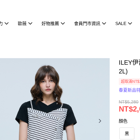
力
歐薇
好物推薦
會員門市資訊
SALE
ILEY
2L)
超取滿NT$
春夏新品
NT$5,280
NT$2,
顏色
黑