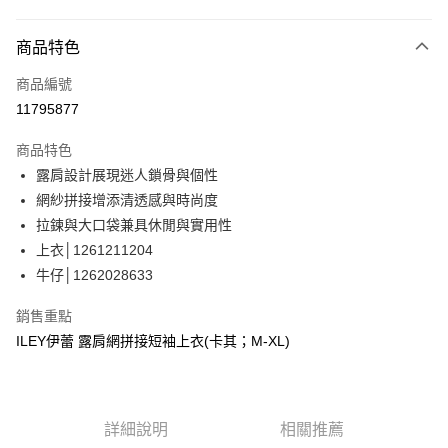
信用卡分期付款
3 期 0 利率 每期
NT$930
21家銀行
商品特色
合作金庫商業銀行
第一商業銀行
超商取貨付款
商品編號
華南商業銀行
彰化商業銀行
11795877
LINE Pay
上海商業儲蓄銀行
台北富邦商業銀行
國泰世華商業銀行
兆豐國際商業銀行
商品特色
Apple Pay
臺灣中小企業銀行
台中商業銀行
露肩設計展現迷人鎖骨與個性
匯豐（台灣）商業銀行
華泰商業銀行
街口支付
網紗拼接增添清透感與時尚度
聯邦商業銀行
遠東國際商業銀行
元大商業銀行
永豐商業銀行
拉鍊與大口袋兼具休閒與實用性
悠遊付
玉山商業銀行
星展（台灣）商業銀行
上衣│1261211204
台新國際商業銀行
中國信託商業銀行
Google Pay
牛仔│1262028633
台灣樂天信用卡公司
全盈+PAY
銷售重點
大哥付你分期
ILEY伊蕾 露肩網拼接短袖上衣(卡其；M-XL)
相關說明
【大哥付你分期使用說明】
AFTEE先享後付
1.本服務由台灣大哥大提供，台灣大哥大用戶可立即使用無須另外申請。
2.付款方式選擇「大哥付你分期」，訂單成立後會自動跳轉到大哥付的交易
相關說明
詳細說明
相關推薦
流程，驗證手機門號後，選擇欲分期的期數、繳款截止日，確認付款後即完