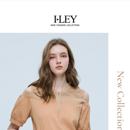
【關於「AFTEE先享後付」】
成交易。
AFTEE先享後付是「在收到商品之後才付款」的支付方式。 讓您購物簡單
運送方式
3.實際核准額度、可分期數及費用金額請依後續交易確認頁面所載為準。
便利好安心！
4.訂單成立30分鐘內，如未前往確認交易或遇審核未通過，訂單將自動取
１．簡單：不需註冊會員、不需綁卡、不需儲值。
全家取貨付款
消。如遇「轉專審核」未通過狀況，表示未達大哥付你分期系統評分，恕無
２．便利：只要手機號碼，簡訊認證，即可結帳。
法說明評估內容。
每筆NT$120，滿NT$2,500(含以上)免運費
３．安心：先確認商品／服務後，再付款。
【繳款方式說明】
1.分期款項不併入電信帳單，「大哥付你分期」於每月結算日後寄送繳費提
付款後全家取貨
【「AFTEE先享後付」結帳流程】
醒簡訊。
１．於結帳方式選擇「AFTEE先享後付」後，將跳轉至「AFTEE先享後付」
每筆NT$120，滿NT$2,500(含以上)免運費
2.透過簡訊連結打開帳單後，可選擇「超商條碼／台灣大直營門市／銀行轉
結帳頁面，進行簡訊認證並確認金額後，即可完成結帳。
帳／街口支付／iPASS MONEY」等通路繳費。
２．訂單成立數日內，您將收到繳費通知簡訊。
萊爾富取貨付款
３．收到繳費通知簡訊後14天內，點擊此簡訊中的連結，可透過四大超商／
【注意事項】
每筆NT$120，滿NT$2,500(含以上)免運費
ATM／網路銀行／等多元方式進行付款，方視為交易完成。
1.本服務係由「台灣大哥大股份有限公司」（以下簡稱本公司）所提供，讓
※ 請注意：結帳手續完成當下不需立刻繳費，但若您需要取消訂單，請聯絡
用戶於交易時，得透過本服務購買商品或服務，並由商店將買賣／分期付款
付款後萊爾富取貨
購買商品的店家。未經商家同意取消之訂單仍視為有效，需透過AFTEE先享
買賣價金債權讓與本公司後，依約使用本公司帳單繳交帳款。
後付繳納相關費用。
每筆NT$120，滿NT$2,500(含以上)免運費
2.基於同意付款使用「大哥付你分期」之契約關係目的，商店將以您的個人
※ 交易是否成功請以「AFTEE先享後付 」之結帳頁面顯示為準，若有關於
資料（包含姓名、電話或地址）提供予台灣大哥大進項蒐集、處理及利用，
是否繳費成功／繳費後需取消欲退款等相關疑問，請聯繫「AFTEE先享後付
7-11取貨付款
由本公司與您本人進行分期帳單所需資料之確認、核對及更正。
客戶支援中心」
https://netprotections.freshdesk.com/support/home
3.完整用戶服務條款，請詳閱以下連結：
https://oppay.tw/userRule
每筆NT$120，滿NT$2,500(含以上)免運費
【注意事項】
１．透過由恩沛科技股份有限公司提供之「AFTEE先享後付」服務完成之交
付款後7-11取貨
易，需依本服務之必要範圍內提供個人資料，並將交易相關給付款項請求債
每筆NT$120，滿NT$2,500(含以上)免運費
權轉讓予恩沛科技股份有限公司。
２．關於個人資料處理事宜，請瀏覽以下網址：
宅配