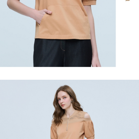
https://aftee.tw/terms/#terms3
３．未成年的使用者請事先徵得法定代理人或監護人之同意方可使用
每筆NT$120，滿NT$2,500(含以上)免運費
「AFTEE先享後付」，若未經同意申辦者引起之損失，本公司不負相關責
任。
宅配離島
４．使用「AFTEE先享後付」時，將依據個別帳號之用戶狀況，依本公司即
每筆NT$120，滿NT$2,500(含以上)免運費
時審查核予不同之上限額度；若仍有額度不足之情形，本公司將視審查結果
請求用戶進行身份認證。
付款後門市自取
５．嚴禁一人註冊多個帳號或使用他人資訊註冊。若發現惡意使用之情形，
恩沛科技股份有限公司將有權停止該用戶之使用額度並採取法律行動。
免運費
海外配送
查看運費