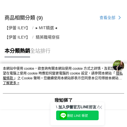
商品相關分類 (9)
查看全部
【伊蕾 ILEY】
▸ MIT精選 ◂
【伊蕾 ILEY】
精英職場穿搭
本分類熱銷
全站排行
本網站中使用 cookie，欲查詢有關本網站使用 cookie 方式之詳情，及若您不希
熱門標籤
望在電腦上使用 cookie 時應如何變更電腦的 cookie 設定，請參閱本網站「
隱私
權條款
」之 Cookie 聲明。您繼續使用本網站即表示您同意本公司得按本網站使
用條款之 Cookie 聲明使用 cookie。
了解更多 >
我知道了
\ 加入伊蕾官方LINE好友 /
連結 LINE 帳號