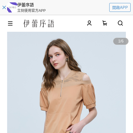
伊蕾序語
開啟APP
立刻使用官方APP
0
1
/
6