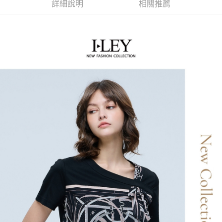
2.付款方式選擇「大哥付你分期」，訂單成立後會自動跳轉到大哥付的交易
相關說明
詳細說明
相關推薦
流程，驗證手機門號後，選擇欲分期的期數、繳款截止日，確認付款後即完
【關於「AFTEE先享後付」】
成交易。
AFTEE先享後付是「在收到商品之後才付款」的支付方式。 讓您購物簡單
運送方式
3.實際核准額度、可分期數及費用金額請依後續交易確認頁面所載為準。
便利好安心！
4.訂單成立30分鐘內，如未前往確認交易或遇審核未通過，訂單將自動取
１．簡單：不需註冊會員、不需綁卡、不需儲值。
全家取貨付款
消。如遇「轉專審核」未通過狀況，表示未達大哥付你分期系統評分，恕無
２．便利：只要手機號碼，簡訊認證，即可結帳。
法說明評估內容。
每筆NT$120，滿NT$2,500(含以上)免運費
３．安心：先確認商品／服務後，再付款。
【繳款方式說明】
1.分期款項不併入電信帳單，「大哥付你分期」於每月結算日後寄送繳費提
付款後全家取貨
【「AFTEE先享後付」結帳流程】
醒簡訊。
１．於結帳方式選擇「AFTEE先享後付」後，將跳轉至「AFTEE先享後付」
每筆NT$120，滿NT$2,500(含以上)免運費
2.透過簡訊連結打開帳單後，可選擇「超商條碼／台灣大直營門市／銀行轉
結帳頁面，進行簡訊認證並確認金額後，即可完成結帳。
帳／街口支付／iPASS MONEY」等通路繳費。
２．訂單成立數日內，您將收到繳費通知簡訊。
萊爾富取貨付款
３．收到繳費通知簡訊後14天內，點擊此簡訊中的連結，可透過四大超商／
【注意事項】
每筆NT$120，滿NT$2,500(含以上)免運費
ATM／網路銀行／等多元方式進行付款，方視為交易完成。
1.本服務係由「台灣大哥大股份有限公司」（以下簡稱本公司）所提供，讓
※ 請注意：結帳手續完成當下不需立刻繳費，但若您需要取消訂單，請聯絡
用戶於交易時，得透過本服務購買商品或服務，並由商店將買賣／分期付款
付款後萊爾富取貨
購買商品的店家。未經商家同意取消之訂單仍視為有效，需透過AFTEE先享
買賣價金債權讓與本公司後，依約使用本公司帳單繳交帳款。
後付繳納相關費用。
每筆NT$120，滿NT$2,500(含以上)免運費
2.基於同意付款使用「大哥付你分期」之契約關係目的，商店將以您的個人
※ 交易是否成功請以「AFTEE先享後付 」之結帳頁面顯示為準，若有關於
資料（包含姓名、電話或地址）提供予台灣大哥大進項蒐集、處理及利用，
是否繳費成功／繳費後需取消欲退款等相關疑問，請聯繫「AFTEE先享後付
7-11取貨付款
由本公司與您本人進行分期帳單所需資料之確認、核對及更正。
客戶支援中心」
https://netprotections.freshdesk.com/support/home
3.完整用戶服務條款，請詳閱以下連結：
https://oppay.tw/userRule
每筆NT$120，滿NT$2,500(含以上)免運費
【注意事項】
１．透過由恩沛科技股份有限公司提供之「AFTEE先享後付」服務完成之交
付款後7-11取貨
易，需依本服務之必要範圍內提供個人資料，並將交易相關給付款項請求債
每筆NT$120，滿NT$2,500(含以上)免運費
權轉讓予恩沛科技股份有限公司。