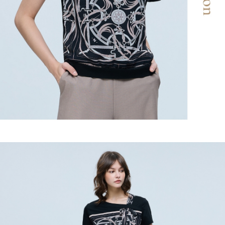
２．關於個人資料處理事宜，請瀏覽以下網址：
宅配
https://aftee.tw/terms/#terms3
３．未成年的使用者請事先徵得法定代理人或監護人之同意方可使用
每筆NT$120，滿NT$2,500(含以上)免運費
「AFTEE先享後付」，若未經同意申辦者引起之損失，本公司不負相關責
任。
宅配離島
４．使用「AFTEE先享後付」時，將依據個別帳號之用戶狀況，依本公司即
每筆NT$120，滿NT$2,500(含以上)免運費
時審查核予不同之上限額度；若仍有額度不足之情形，本公司將視審查結果
請求用戶進行身份認證。
付款後門市自取
５．嚴禁一人註冊多個帳號或使用他人資訊註冊。若發現惡意使用之情形，
恩沛科技股份有限公司將有權停止該用戶之使用額度並採取法律行動。
免運費
海外配送
查看運費