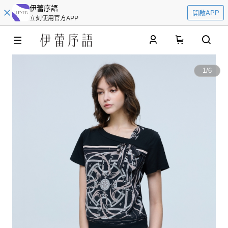
伊蕾序語
開啟APP
立刻使用官方APP
0
1
/
6