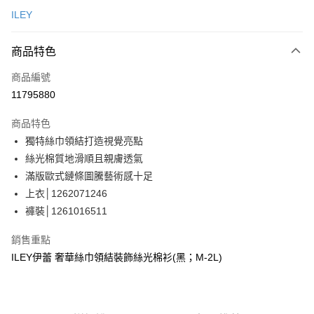
信用卡一次付款
ILEY
信用卡分期付款
3 期 0 利率 每期
NT$880
21家銀行
商品特色
合作金庫商業銀行
第一商業銀行
超商取貨付款
商品編號
華南商業銀行
彰化商業銀行
11795880
LINE Pay
上海商業儲蓄銀行
台北富邦商業銀行
國泰世華商業銀行
兆豐國際商業銀行
商品特色
Apple Pay
臺灣中小企業銀行
台中商業銀行
獨特絲巾領結打造視覺亮點
匯豐（台灣）商業銀行
華泰商業銀行
街口支付
絲光棉質地滑順且親膚透氣
聯邦商業銀行
遠東國際商業銀行
元大商業銀行
永豐商業銀行
滿版歐式鏈條圖騰藝術感十足
悠遊付
玉山商業銀行
星展（台灣）商業銀行
上衣│1262071246
台新國際商業銀行
中國信託商業銀行
Google Pay
褲裝│1261016511
台灣樂天信用卡公司
全盈+PAY
銷售重點
大哥付你分期
ILEY伊蕾 奢華絲巾領結裝飾絲光棉衫(黑；M-2L)
相關說明
【大哥付你分期使用說明】
AFTEE先享後付
1.本服務由台灣大哥大提供，台灣大哥大用戶可立即使用無須另外申請。