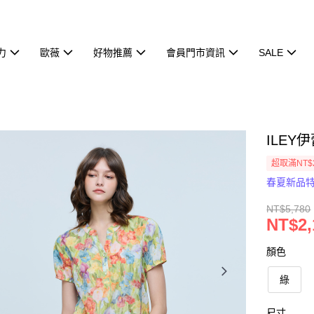
力
歐薇
好物推薦
會員門市資訊
SALE
ILEY
超取滿NT$
春夏新品
NT$5,780
NT$2,
顏色
綠
尺寸