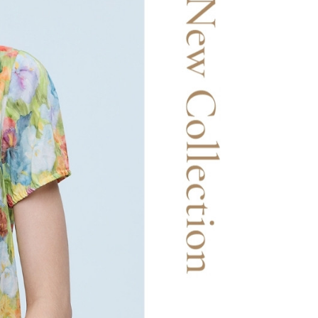
20，滿NT$2,500(含以上)免運費
用戶進行身份認證。
一人註冊多個帳號或使用他人資訊註冊。若發現惡意使用之情
市自取
科技股份有限公司將有權停止該用戶之使用額度並採取法律行
查看運費