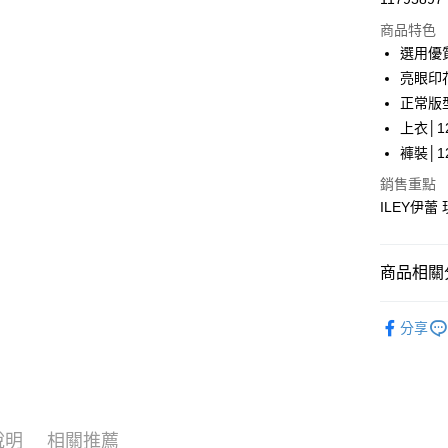
華南商
LINE Pay
上海商
商品特色
國泰世
選用優
Apple Pay
臺灣中
亮眼印
匯豐（
街口支付
正常版
聯邦商
上衣│12
元大商
悠遊付
褲裝│12
玉山商
台新國
Google Pa
銷售重點
台灣樂
ILEY伊蕾
全盈+PAY
大哥付你
商品相關分
相關說明
【大哥付
AFTEE先
【伊蕾 IL
1.本服務
分享
2.付款方
相關說明
【伊蕾 IL
流程，驗
【關於「A
完成交易
AFTEE
【伊蕾 IL
3.實際核
便利好安
運送方式
4.訂單成
１．簡單
【伊蕾 IL
消。如遇
２．便利
全家取貨
無法說明
說明
相關推薦
３．安心
【伊蕾 IL