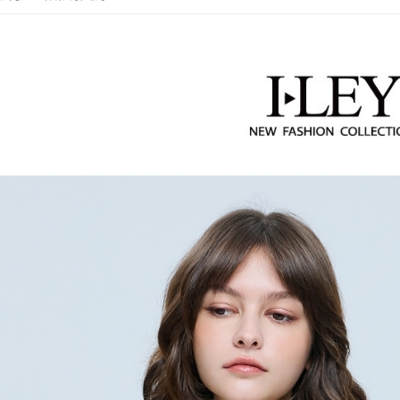
【繳款方
每筆NT$1
1.分期款
活動專區
【「AFT
醒簡訊。
付款後全
１．於結帳
【伊蕾 IL
2.透過簡
付」結帳
每筆NT$1
帳／街口支
一
２．訂單
３．收到繳
萊爾富取
【伊蕾 IL
【注意事
／ATM／
1.本服務
每筆NT$1
※ 請注意
用戶於交
絡購買商品
款買賣價
先享後付
付款後萊
2.基於同
※ 交易是
每筆NT$1
資料（包
是否繳費成
用，由本
付客戶支
7-11取貨
3.完整用
【注意事
每筆NT$1
１．透過由
交易，需
付款後7-1
求債權轉
每筆NT$1
２．關於
https://aft
宅配
３．未成
「AFTE
每筆NT$1
任。
４．使用「
宅配離島
即時審查