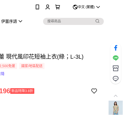
0
中文 (繁體)
伊蕾序語
伊蕾 現代風印花短袖上衣(綠；L-3L)
2,500免運
國家/地區配送
特降
196
新品特降3.8折