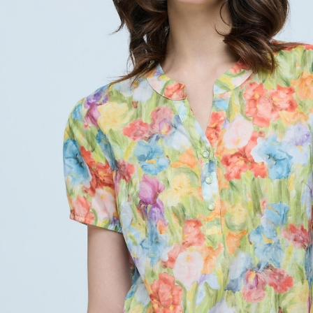
每筆NT$1
結果請求
５．嚴禁
付款後門
形，恩沛
動。
免運費
海外配送