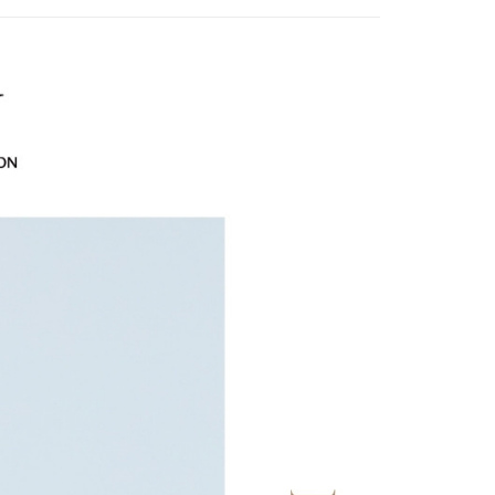
式說明】
20，滿NT$2,500(含以上)免運費
項不併入電信帳單，「大哥付你分期」於每月結算日後寄送繳費提
EE先享後付」結帳流程】
家取貨
方式選擇「AFTEE先享後付」後，將跳轉至「AFTEE先享後
EY】
➤週二新品上市
春夏高訂新品3.8折 買三再送
訊連結打開帳單後，可選擇「超商條碼／台灣大直營門市／銀行轉
頁面，進行簡訊認證並確認金額後，即可完成結帳。
20，滿NT$2,500(含以上)免運費
付／iPASS MONEY」等通路繳費。
成立數日內，您將收到繳費通知簡訊。
費通知簡訊後14天內，點擊此簡訊中的連結，可透過四大超商
貨付款
EY】
SALE 2.8折起↘買三送一-上半身
項】
網路銀行／等多元方式進行付款，方視為交易完成。
係由「台灣大哥大股份有限公司」（以下簡稱本公司）所提供，讓
20，滿NT$2,500(含以上)免運費
：結帳手續完成當下不需立刻繳費，但若您需要取消訂單，請聯
易時，得透過本服務購買商品或服務，並由商店將買賣／分期付
的店家。未經商家同意取消之訂單仍視為有效，需透過AFTEE
金債權讓與本公司後，依約使用本公司帳單繳交帳款。
繳納相關費用。
爾富取貨
意付款使用「大哥付你分期」之契約關係目的，商店將以您的個人
否成功請以「AFTEE先享後付 」之結帳頁面顯示為準，若有關於
20，滿NT$2,500(含以上)免運費
含姓名、電話或地址）提供予台灣大哥大進項蒐集、處理及利
功／繳費後需取消欲退款等相關疑問，請聯繫「AFTEE先享後
公司與您本人進行分期帳單所需資料之確認、核對及更正。
援中心」
https://netprotections.freshdesk.com/support/home
付款
戶服務條款，請詳閱以下連結：
https://oppay.tw/userRule
項】
20，滿NT$2,500(含以上)免運費
恩沛科技股份有限公司提供之「AFTEE先享後付」服務完成之
依本服務之必要範圍內提供個人資料，並將交易相關給付款項請
1取貨
讓予恩沛科技股份有限公司。
20，滿NT$2,500(含以上)免運費
個人資料處理事宜，請瀏覽以下網址：
ee.tw/terms/#terms3
年的使用者請事先徵得法定代理人或監護人之同意方可使用
E先享後付」，若未經同意申辦者引起之損失，本公司不負相關責
20，滿NT$2,500(含以上)免運費
AFTEE先享後付」時，將依據個別帳號之用戶狀況，依本公司
核予不同之上限額度；若仍有額度不足之情形，本公司將視審查