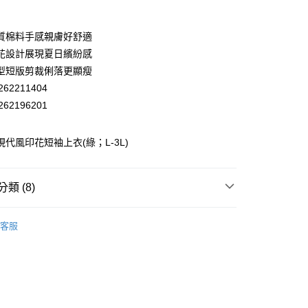
業銀行
彰化商業銀行
業儲蓄銀行
台北富邦商業銀行
華商業銀行
兆豐國際商業銀行
質棉料手感親膚好舒適
小企業銀行
台中商業銀行
花設計展現夏日繽紛感
台灣）商業銀行
華泰商業銀行
型短版剪裁俐落更顯瘦
業銀行
遠東國際商業銀行
62211404
業銀行
永豐商業銀行
62196201
業銀行
星展（台灣）商業銀行
際商業銀行
中國信託商業銀行
y
天信用卡公司
 現代風印花短袖上衣(綠；L-3L)
分期
類 (8)
你分期使用說明】
享後付
EY】
▸ MIT精選 ◂
由台灣大哥大提供，台灣大哥大用戶可立即使用無須另外申請。
客服
式選擇「大哥付你分期」，訂單成立後會自動跳轉到大哥付的交易
EY】
棉質上衣│T-SHIRT
證手機門號後，選擇欲分期的期數、繳款截止日，確認付款後即
FTEE先享後付」】
。
先享後付是「在收到商品之後才付款」的支付方式。 讓您購物簡單
EY】
全部商品│ALL
准額度、可分期數及費用金額請依後續交易確認頁面所載為準。
心！
立30分鐘內，如未前往確認交易或遇審核未通過，訂單將自動取
：不需註冊會員、不需綁卡、不需儲值。
EY】
SALE 2.8折起↘買三送一 全系列
「轉專審核」未通過狀況，表示未達大哥付你分期系統評分，恕
：只要手機號碼，簡訊認證，即可結帳。
付款
評估內容。
：先確認商品／服務後，再付款。
EY】
冰 • 透 • 涼升級