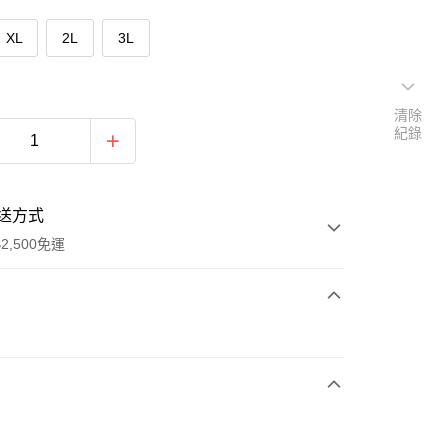
XL
2L
3L
清除
紀錄
送方式
2,500免運
次付款
期付款
0 利率 每期
NT$963
21家銀行
庫商業銀行
第一商業銀行
付款