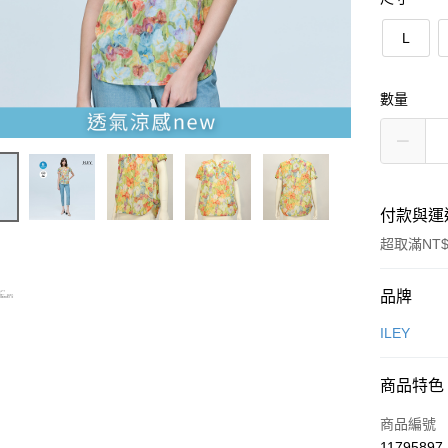
L
數量
付款與運
超取滿NT$
付款方式
品牌
信用卡一
ILEY
信用卡分
商品特色
3 期 
商品編號
合作金
超商取貨
11795897