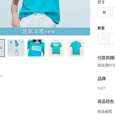
尺寸
M
數量
付款與運
超取滿NT$
付款方式
品牌
信用卡一
ILEY
信用卡分
商品特色
3 期 
商品編號
合作金