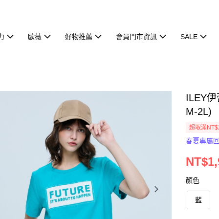
力
歐薇
好物推薦
會員門市資訊
SALE
ILEY
M-2L)
超取滿NT$
春夏專屬
NT$1,
顏色
藍