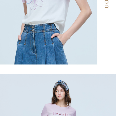
２．關於個人資料處理事宜，請瀏覽以下網址：
宅配
https://aftee.tw/terms/#terms3
３．未成年的使用者請事先徵得法定代理人或監護人之同意方可使用
每筆NT$120，滿NT$2,500(含以上)免運費
「AFTEE先享後付」，若未經同意申辦者引起之損失，本公司不負相關責
任。
宅配離島
４．使用「AFTEE先享後付」時，將依據個別帳號之用戶狀況，依本公司即
每筆NT$120，滿NT$2,500(含以上)免運費
時審查核予不同之上限額度；若仍有額度不足之情形，本公司將視審查結果
請求用戶進行身份認證。
付款後門市自取
５．嚴禁一人註冊多個帳號或使用他人資訊註冊。若發現惡意使用之情形，
恩沛科技股份有限公司將有權停止該用戶之使用額度並採取法律行動。
免運費
海外配送
查看運費