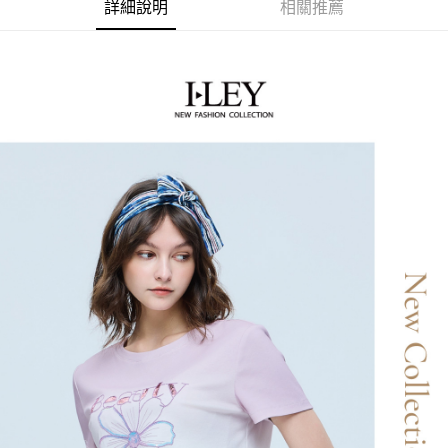
2.付款方式選擇「大哥付你分期」，訂單成立後會自動跳轉到大哥付的交易
相關說明
詳細說明
相關推薦
流程，驗證手機門號後，選擇欲分期的期數、繳款截止日，確認付款後即完
【關於「AFTEE先享後付」】
成交易。
AFTEE先享後付是「在收到商品之後才付款」的支付方式。 讓您購物簡單
運送方式
3.實際核准額度、可分期數及費用金額請依後續交易確認頁面所載為準。
便利好安心！
4.訂單成立30分鐘內，如未前往確認交易或遇審核未通過，訂單將自動取
１．簡單：不需註冊會員、不需綁卡、不需儲值。
全家取貨付款
消。如遇「轉專審核」未通過狀況，表示未達大哥付你分期系統評分，恕無
２．便利：只要手機號碼，簡訊認證，即可結帳。
法說明評估內容。
每筆NT$120，滿NT$2,500(含以上)免運費
３．安心：先確認商品／服務後，再付款。
【繳款方式說明】
1.分期款項不併入電信帳單，「大哥付你分期」於每月結算日後寄送繳費提
付款後全家取貨
【「AFTEE先享後付」結帳流程】
醒簡訊。
１．於結帳方式選擇「AFTEE先享後付」後，將跳轉至「AFTEE先享後付」
每筆NT$120，滿NT$2,500(含以上)免運費
2.透過簡訊連結打開帳單後，可選擇「超商條碼／台灣大直營門市／銀行轉
結帳頁面，進行簡訊認證並確認金額後，即可完成結帳。
帳／街口支付／iPASS MONEY」等通路繳費。
２．訂單成立數日內，您將收到繳費通知簡訊。
萊爾富取貨付款
３．收到繳費通知簡訊後14天內，點擊此簡訊中的連結，可透過四大超商／
【注意事項】
每筆NT$120，滿NT$2,500(含以上)免運費
ATM／網路銀行／等多元方式進行付款，方視為交易完成。
1.本服務係由「台灣大哥大股份有限公司」（以下簡稱本公司）所提供，讓
※ 請注意：結帳手續完成當下不需立刻繳費，但若您需要取消訂單，請聯絡
用戶於交易時，得透過本服務購買商品或服務，並由商店將買賣／分期付款
付款後萊爾富取貨
購買商品的店家。未經商家同意取消之訂單仍視為有效，需透過AFTEE先享
買賣價金債權讓與本公司後，依約使用本公司帳單繳交帳款。
後付繳納相關費用。
每筆NT$120，滿NT$2,500(含以上)免運費
2.基於同意付款使用「大哥付你分期」之契約關係目的，商店將以您的個人
※ 交易是否成功請以「AFTEE先享後付 」之結帳頁面顯示為準，若有關於
資料（包含姓名、電話或地址）提供予台灣大哥大進項蒐集、處理及利用，
是否繳費成功／繳費後需取消欲退款等相關疑問，請聯繫「AFTEE先享後付
7-11取貨付款
由本公司與您本人進行分期帳單所需資料之確認、核對及更正。
客戶支援中心」
https://netprotections.freshdesk.com/support/home
3.完整用戶服務條款，請詳閱以下連結：
https://oppay.tw/userRule
每筆NT$120，滿NT$2,500(含以上)免運費
【注意事項】
１．透過由恩沛科技股份有限公司提供之「AFTEE先享後付」服務完成之交
付款後7-11取貨
易，需依本服務之必要範圍內提供個人資料，並將交易相關給付款項請求債
每筆NT$120，滿NT$2,500(含以上)免運費
權轉讓予恩沛科技股份有限公司。