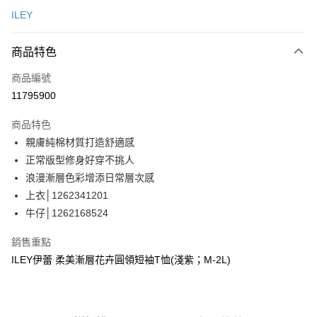
信用卡一次付款
ILEY
信用卡分期付款
3 期 0 利率 每期
NT$930
21家銀行
商品特色
合作金庫商業銀行
第一商業銀行
超商取貨付款
商品編號
華南商業銀行
彰化商業銀行
11795900
LINE Pay
上海商業儲蓄銀行
台北富邦商業銀行
國泰世華商業銀行
兆豐國際商業銀行
商品特色
Apple Pay
臺灣中小企業銀行
台中商業銀行
親膚純棉材質打造舒適感
匯豐（台灣）商業銀行
華泰商業銀行
街口支付
正常版型修身好穿不挑人
聯邦商業銀行
遠東國際商業銀行
元大商業銀行
永豐商業銀行
浪漫漸層色彩增添日常層次感
悠遊付
玉山商業銀行
星展（台灣）商業銀行
上衣│1262341201
台新國際商業銀行
中國信託商業銀行
Google Pay
牛仔│1262168524
台灣樂天信用卡公司
全盈+PAY
銷售重點
大哥付你分期
ILEY伊蕾 柔美漸層花卉圓領短袖T恤(淺紫；M-2L)
相關說明
【大哥付你分期使用說明】
AFTEE先享後付
1.本服務由台灣大哥大提供，台灣大哥大用戶可立即使用無須另外申請。