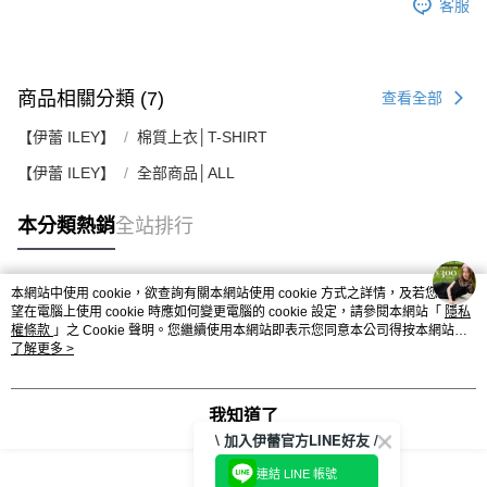
客服
商品相關分類 (7)
查看全部
【伊蕾 ILEY】
棉質上衣│T-SHIRT
【伊蕾 ILEY】
全部商品│ALL
本分類熱銷
全站排行
本網站中使用 cookie，欲查詢有關本網站使用 cookie 方式之詳情，及若您不希
熱門標籤
望在電腦上使用 cookie 時應如何變更電腦的 cookie 設定，請參閱本網站「
隱私
權條款
」之 Cookie 聲明。您繼續使用本網站即表示您同意本公司得按本網站使
用條款之 Cookie 聲明使用 cookie。
了解更多 >
我知道了
\ 加入伊蕾官方LINE好友 /
連結 LINE 帳號