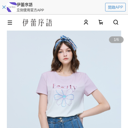
伊蕾序語
開啟APP
立刻使用官方APP
0
1
/
6