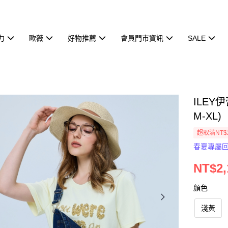
力
歐薇
好物推薦
會員門市資訊
SALE
ILEY
M-XL)
超取滿NT$
春夏專屬
NT$2,
顏色
淺黃